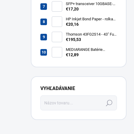
805A
SFP+ transceiver 10GBASE-
SR/SW, multirate, MM, OM3-
€17,20
300/OM2-82/OM1-33m,
850nm VCSEL, LC dup., DMI ,
HP Inkjet Bond Paper - rolka
DELL komp.. SFP-PLUS-SR-
24'' Q1396A
€20,16
DELL
Thomson 43FG2S14 - 43" Full
HD, Google TV, LED, čierny
€195,53
43FG2S14
MEDIARANGE Batérie
nabíjateľné AAA, USB-C, 4ks
€12,89
MRBAT160
VYHĽADÁVANIE
Hľadať