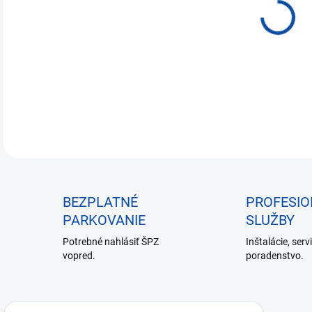
€18
Jedn
NA
cena
BEZPLATNÉ
PROFESI
PARKOVANIE
SLUŽBY
Potrebné nahlásiť ŠPZ
Inštalácie, serv
vopred.
poradenstvo.