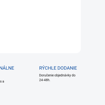
,11 bez DPH
otková
 SKLADE
:
−
+
Pridať do košíka
OPÝTAŤ SA
ONÁLNE
RÝCHLE DODANIE
Doručenie objednávky do
24-48h.
is a