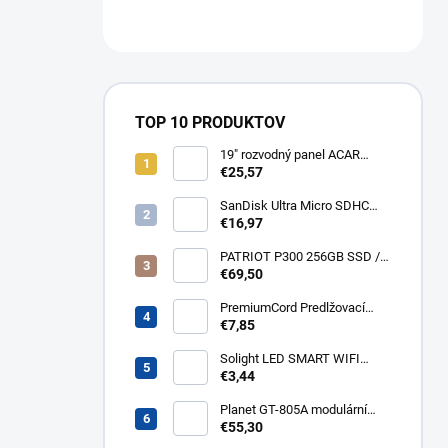
TOP 10 PRODUKTOV
19" rozvodný panel ACAR
8x230V, vypínač, indikátor
€25,57
napětí, přepěťová ochrana,
kabel 3m Acar S8 FA
SanDisk Ultra Micro SDHC
32GB 120MB/s A1+ada
€16,97
SDSQUA4-032G-GN6MA
PATRIOT P300 256GB SSD /
Interní / M.2 PCIe Gen3 x4
€69,50
NVMe 1.3 / 2280
P300P256GM28
PremiumCord Predlžovací
kábel - sieť 230V, IEC 320 C13
€7,85
- C14, 3 m kps3
Solight LED SMART WIFI
žiarovka, GU10, 5W, RGB,
€3,44
400lm WZ326
Planet GT-805A modulární
konvertor Gigabit
€55,30
10/100/1000BaseT/SX GT-