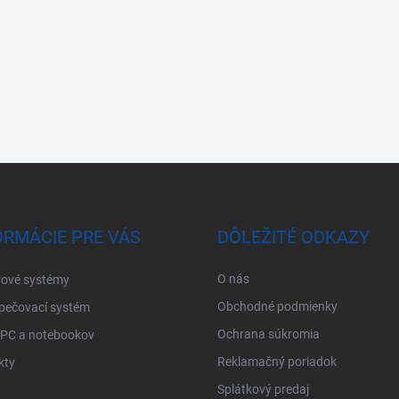
ORMÁCIE PRE VÁS
DÔLEŽITÉ ODKAZY
O nás
ové systémy
Obchodné podmienky
pečovací systém
Ochrana súkromia
 PC a notebookov
Reklamačný poriadok
kty
Splátkový predaj