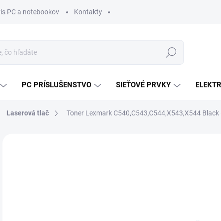
vis PC a notebookov
Kontakty
Hľadať
PC PRÍSLUŠENSTVO
SIEŤOVÉ PRVKY
ELEKT
Laserová tlač
Toner Lexmark C540,C543,C544,X543,X544 Black 
ZNAČKA:
LEXMARK
MÔŽ
DO:
11.
MOŽ
DOR
€2