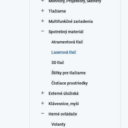
Monitory, Projektory, Skenery
e
l
Tlačiarne
Multifunkčné zariadenia
Spotrebný materiál
Atramentová tlač
Laserová tlač
3D tlač
Štítky pre tlačiarne
Čistiace prostriedky
Externé úložiská
Klávesnice, myši
Herné ovládače
Volanty