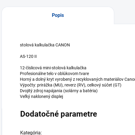
Popis
stolová kalkulačka CANON
AS-120 II
12-číslicová mini-stolová kalkulačka
Profesionálne telo v oblúkovom tvare
Horný a dolný kryt vyrobený z recyklovaných materiálov Cano
Výpočty: prirážka (MU), reverz (RV), celkový súčet (GT)
Dvojitý zdroj napájania (solárny a batéria)
Veľký naklonený displej
Dodatočné parametre
Kategória
: