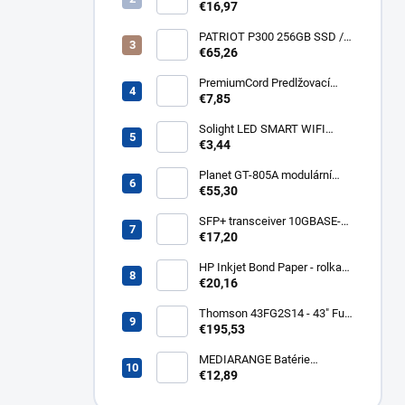
32GB 120MB/s A1+ada
€16,97
SDSQUA4-032G-GN6MA
PATRIOT P300 256GB SSD /
Interní / M.2 PCIe Gen3 x4
€65,26
NVMe 1.3 / 2280
P300P256GM28
PremiumCord Predlžovací
kábel - sieť 230V, IEC 320 C13
€7,85
- C14, 3 m kps3
Solight LED SMART WIFI
žiarovka, GU10, 5W, RGB,
€3,44
400lm WZ326
Planet GT-805A modulární
konvertor Gigabit
€55,30
10/100/1000BaseT/SX GT-
805A
SFP+ transceiver 10GBASE-
SR/SW, multirate, MM, OM3-
€17,20
300/OM2-82/OM1-33m,
850nm VCSEL, LC dup., DMI ,
HP Inkjet Bond Paper - rolka
DELL komp.. SFP-PLUS-SR-
24'' Q1396A
€20,16
DELL
Thomson 43FG2S14 - 43" Full
HD, Google TV, LED, čierny
€195,53
43FG2S14
MEDIARANGE Batérie
nabíjateľné AAA, USB-C, 4ks
€12,89
MRBAT160