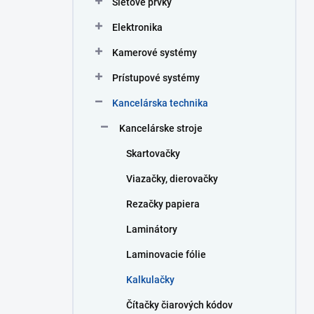
Sieťové prvky
e
l
Elektronika
Kamerové systémy
Prístupové systémy
Kancelárska technika
Kancelárske stroje
Skartovačky
Viazačky, dierovačky
Rezačky papiera
Laminátory
Laminovacie fólie
Kalkulačky
Čítačky čiarových kódov