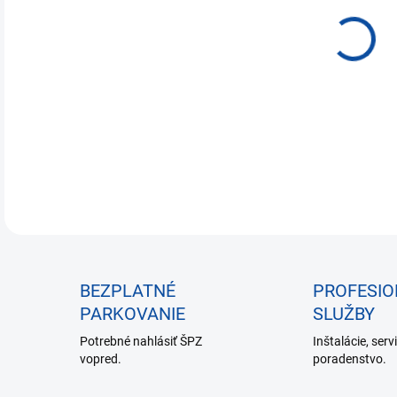
€6,
Jedn
NA
cena
DETA
BEZPLATNÉ
PROFESI
PARKOVANIE
SLUŽBY
Potrebné nahlásiť ŠPZ
Inštalácie, serv
vopred.
poradenstvo.