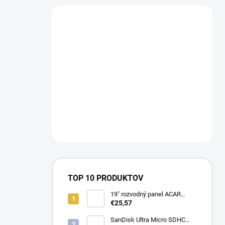
TOP 10 PRODUKTOV
19" rozvodný panel ACAR
8x230V, vypínač, indikátor
€25,57
napětí, přepěťová ochrana,
kabel 3m Acar S8 FA
SanDisk Ultra Micro SDHC