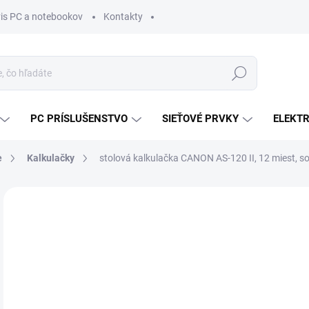
vis PC a notebookov
Kontakty
Hľadať
PC PRÍSLUŠENSTVO
SIEŤOVÉ PRVKY
ELEKT
e
Kalkulačky
stolová kalkulačka CANON AS-120 II, 12 miest, s
ZNAČKA:
CANON
MÔŽ
DO:
11.
MOŽ
DOR
€7