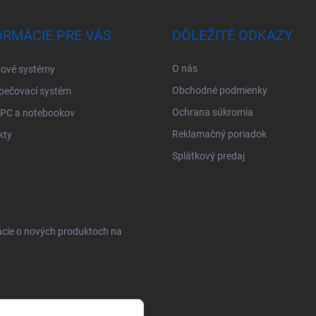
ORMÁCIE PRE VÁS
DÔLEŽITÉ ODKAZY
O nás
ové systémy
Obchodné podmienky
pečovací systém
Ochrana súkromia
 PC a notebookov
Reklamačný poriadok
kty
Splátkový predaj
ácie o nových produktoch na