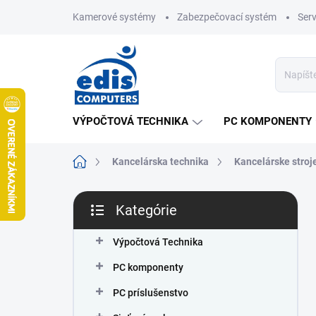
Prejsť
Kamerové systémy
Zabezpečovací systém
Ser
na
obsah
VÝPOČTOVÁ TECHNIKA
PC KOMPONENTY
Domov
Kancelárska technika
Kancelárske stroj
B
Kategórie
o
Preskočiť
č
kategórie
n
Výpočtová Technika
ý
PC komponenty
p
a
PC príslušenstvo
n