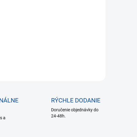
48 bez DPH
otková
 SKLADE
:
−
+
Pridať do košíka
ILNÉ INFORMÁCIE
OPÝTAŤ SA
ONÁLNE
RÝCHLE DODANIE
Doručenie objednávky do
24-48h.
is a