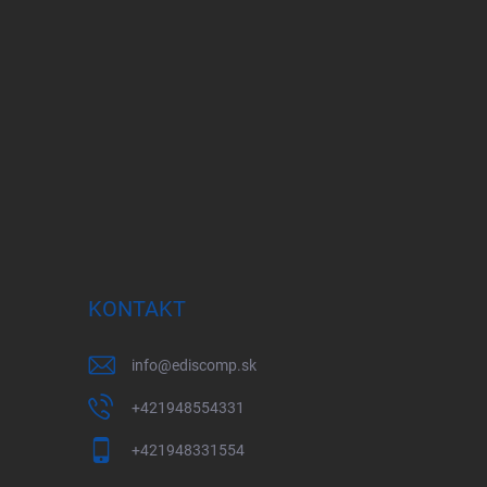
KONTAKT
info
@
ediscomp.sk
+421948554331
+421948331554