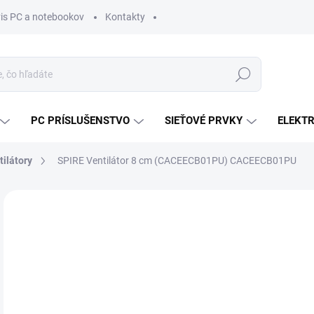
vis PC a notebookov
Kontakty
Hľadať
PC PRÍSLUŠENSTVO
SIEŤOVÉ PRVKY
ELEKT
tilátory
SPIRE Ventilátor 8 cm (CACEECB01PU) CACEECB01PU
ZNAČKA:
SPEEZE / SPIRE
MÔŽ
DO:
10.
MOŽ
DOR
€4