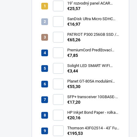
19" rozvodný panel ACAR
8x230V, vypínač, indikátor
€25,57
napětí, přepěťová ochrana,
kabel 3m Acar S8 FA
SanDisk Ultra Micro SDHC
32GB 120MB/s A1+ada
€16,97
SDSQUA4-032G-GN6MA
PATRIOT P300 256GB SSD /
Interní / M.2 PCIe Gen3 x4
€65,26
NVMe 1.3 / 2280
P300P256GM28
PremiumCord Predlžovací
kábel - sieť 230V, IEC 320 C13
€7,85
- C14, 3 m kps3
Solight LED SMART WIFI
žiarovka, GU10, 5W, RGB,
€3,44
400lm WZ326
Planet GT-805A modulární
konvertor Gigabit
€55,30
10/100/1000BaseT/SX GT-
805A
SFP+ transceiver 10GBASE-
SR/SW, multirate, MM, OM3-
€17,20
300/OM2-82/OM1-33m,
850nm VCSEL, LC dup., DMI ,
HP Inkjet Bond Paper - rolka
DELL komp.. SFP-PLUS-SR-
24'' Q1396A
€20,16
DELL
Thomson 43FG2S14 - 43" Full
HD, Google TV, LED, čierny
€195,53