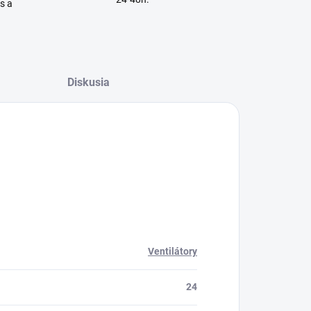
is a
Diskusia
Ventilátory
24