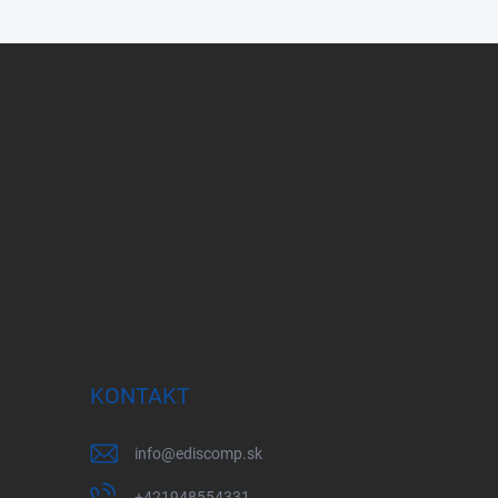
KONTAKT
info
@
ediscomp.sk
+421948554331