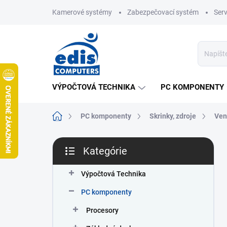
Prejsť
Kamerové systémy
Zabezpečovací systém
Ser
na
obsah
VÝPOČTOVÁ TECHNIKA
PC KOMPONENTY
Domov
PC komponenty
Skrinky, zdroje
Ven
B
Kategórie
o
Preskočiť
č
kategórie
n
Výpočtová Technika
ý
PC komponenty
p
a
Procesory
n