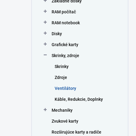
Základné dosky
e
l
RAM počítač
RAM notebook
Disky
Grafické karty
Skrinky, zdroje
Skrinky
Zdroje
Ventilátory
Káble, Redukcie, Doplnky
Mechaniky
Zvukové karty
Rozširujúce karty a radiče