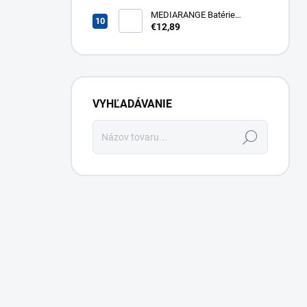
43FG2S14
MEDIARANGE Batérie
nabíjateľné AAA, USB-C, 4ks
€12,89
MRBAT160
VYHĽADÁVANIE
Hľadať