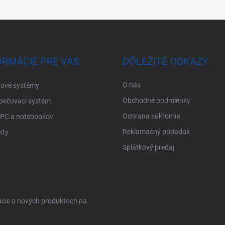
ORMÁCIE PRE VÁS
DÔLEŽITÉ ODKAZY
O nás
ové systémy
Obchodné podmienky
pečovací systém
Ochrana súkromia
 PC a notebookov
Reklamačný poriadok
kty
Splátkový predaj
ácie o nových produktoch na