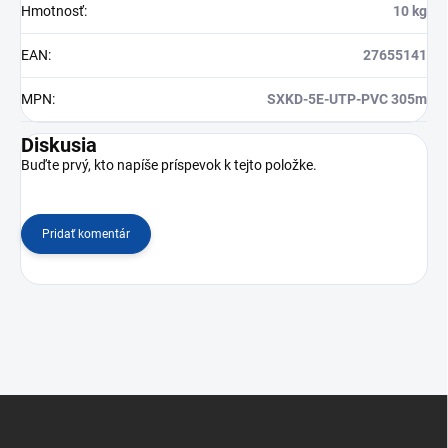
Hmotnosť
:
10 kg
EAN
:
27655141
MPN
:
SXKD-5E-UTP-PVC 305m
Diskusia
Buďte prvý, kto napíše príspevok k tejto položke.
Pridať komentár
Z
á