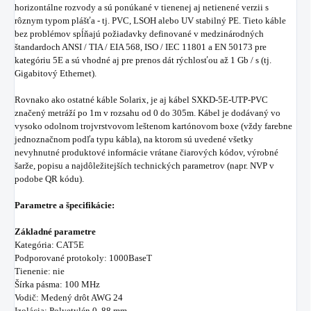
horizontálne rozvody a sú ponúkané v tienenej aj netienené verzii s
rôznym typom plášťa - tj. PVC, LSOH alebo UV stabilný PE. Tieto káble
bez problémov spĺňajú požiadavky definované v medzinárodných
štandardoch ANSI / TIA / EIA 568, ISO / IEC 11801 a EN 50173 pre
kategóriu 5E a sú vhodné aj pre prenos dát rýchlosťou až 1 Gb / s (tj.
Gigabitový Ethernet).
Rovnako ako ostatné káble Solarix, je aj kábel SXKD-5E-UTP-PVC
značený metráží po 1m v rozsahu od 0 do 305m. Kábel je dodávaný vo
vysoko odolnom trojvrstvovom leštenom kartónovom boxe (vždy farebne
jednoznačnom podľa typu kábla), na ktorom sú uvedené všetky
nevyhnutné produktové informácie vrátane čiarových kódov, výrobné
šarže, popisu a najdôležitejších technických parametrov (napr. NVP v
podobe QR kódu).
Parametre a špecifikácie:
Základné parametre
Kategória: CAT5E
Podporované protokoly: 1000BaseT
Tienenie: nie
Šírka pásma: 100 MHz
Vodič: Medený drôt AWG 24
Izolácia: Polyetylén 0, 88 mm