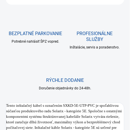
BEZPLATNÉ PARKOVANIE
PROFESIONÁLNE
SLUŽBY
Potrebné nahlásiť ŠPZ vopred.
Inštalácie, servis a poradenstvo.
RÝCHLE DODANIE
Doručenie objednávky do 24-48h.
Tento inštalačný kábel s označením SXKD-5E-UTP-PVC je spoľahlivou
súčasťou produktového radu Solarix - kategórie 5E. Spoločne s ostatnými
komponentmi systému štruktúrovanej kabeláže Solarix vytvára riešenie,
ktoré zaručuje dlhú životnosť, maximálny výkon a bezproblémový chod
počítačovej siete. Inštalačné káble Solarix - kategórie 5E sú určené pre