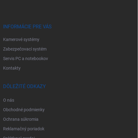
p
ä
t
i
e
INFORMÁCIE PRE VÁS
Kamerové systémy
Zabezpečovací systém
Servis PC a notebookov
Kontakty
DÔLEŽITÉ ODKAZY
O nás
Obchodné podmienky
Ochrana súkromia
Reklamačný poriadok