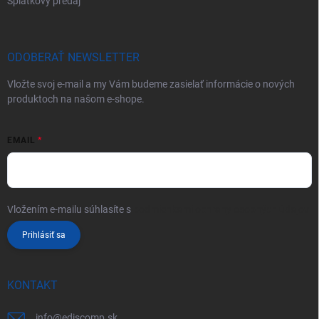
Splátkový predaj
ODOBERAŤ NEWSLETTER
Vložte svoj e-mail a my Vám budeme zasielať informácie o nových
produktoch na našom e-shope.
EMAIL
Vložením e-mailu súhlasíte s
podmienkami ochrany osobných údajov
Prihlásiť sa
KONTAKT
info
@
ediscomp.sk