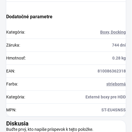
Dodatočné parametre
Kategória
:
Boxy, Docking
Záruka
:
744 dní
Hmotnosť
:
0.28 kg
EAN
:
810086362318
Farba
:
strieborná
Kategória
:
Externé boxy pre HDD
MPN
:
ST-EU4SNSS
Diskusia
Buďte prvý, kto napíše príspevok k tejto položke.