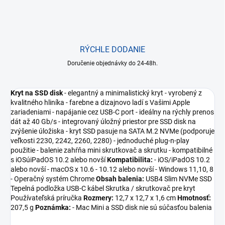
RÝCHLE DODANIE
Doručenie objednávky do 24-48h.
Kryt na SSD disk
- elegantný a minimalistický kryt - vyrobený z
kvalitného hliníka - farebne a dizajnovo ladí s Vašimi Apple
zariadeniami - napájanie cez USB-C port - ideálny na rýchly prenos
dát až 40 Gb/s - integrovaný úložný priestor pre SSD disk na
zvýšenie úložiska - kryt SSD pasuje na SATA M.2 NVMe (podporuje
veľkosti 2230, 2242, 2260, 2280) - jednoduché plug-n-play
použitie - balenie zahŕňa mini skrutkovač a skrutku - kompatibilné
s iOSúiPadOS 10.2 alebo novší
Kompatibilita:
- iOS/iPadOS 10.2
alebo novší - macOS x 10.6 - 10.12 alebo novší - Windows 11,10, 8
- Operačný systém Chrome
Obsah balenia:
USB4 Slim NVMe SSD
Tepelná podložka USB-C kábel Skrutka / skrutkovač pre kryt
Používateľská príručka
Rozmery:
12,7 x 12,7 x 1,6 cm
Hmotnosť:
207,5 g
Poznámka:
- Mac Mini a SSD disk nie sú súčasťou balenia