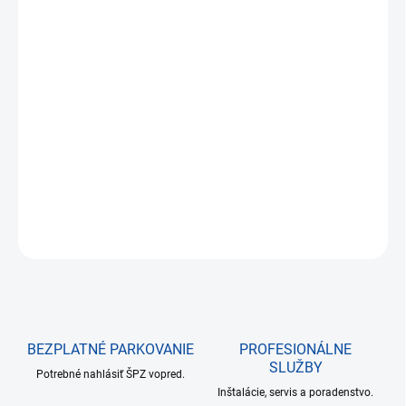
€130,45
€106,06 bez DPH
Jednotková
NA SKLADE DO 24 HODÍN
cena:
−
+
Pridať do košíka
DETAILNÉ INFORMÁCIE
OPÝTAŤ SA
BEZPLATNÉ PARKOVANIE
PROFESIONÁLNE
SLUŽBY
Potrebné nahlásiť ŠPZ vopred.
Inštalácie, servis a poradenstvo.