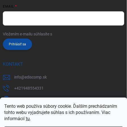
EMAIL
Vložením e-mailu súhlasíte s
podmienkami ochrany osobných údajov
Prihlásiť sa
KONTAKT
info
@
ediscomp.sk
+421948554331
+421948331554
Tento web používa súbory cookie. Ďalším prechádzaním
tohto webu vyjadrujete súhlas s ich používaním. Viac
informácií
tu
.