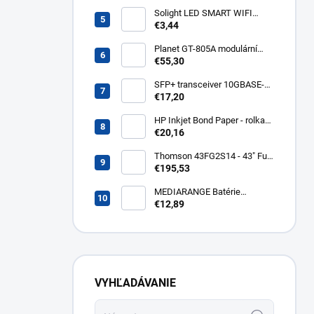
- C14, 3 m kps3
Solight LED SMART WIFI
žiarovka, GU10, 5W, RGB,
€3,44
400lm WZ326
Planet GT-805A modulární
konvertor Gigabit
€55,30
10/100/1000BaseT/SX GT-
805A
SFP+ transceiver 10GBASE-
SR/SW, multirate, MM, OM3-
€17,20
300/OM2-82/OM1-33m,
850nm VCSEL, LC dup., DMI ,
HP Inkjet Bond Paper - rolka
DELL komp.. SFP-PLUS-SR-
24'' Q1396A
€20,16
DELL
Thomson 43FG2S14 - 43" Full
HD, Google TV, LED, čierny
€195,53
43FG2S14
MEDIARANGE Batérie
nabíjateľné AAA, USB-C, 4ks
€12,89
MRBAT160
VYHĽADÁVANIE