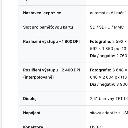
Nastavení expozice
automatické i ruční
Slot pro paměťovou kartu
SD / SDHC / MMC
Rozlišení výstupu – 1 800 DPI
Fotografie:
2 592 × 
592 × 1 850 px (13 
Dia / negativ:
2 760 
Rozlišení výstupu – 2 400 DPI
Fotografie:
3 648 × 
(interpolovaně)
648 × 2 604 px (13
Dia / negativ:
3 900
Displej
2,4" barevný TFT L
Napájení
síťový adaptér s U
Konektory
USB-C