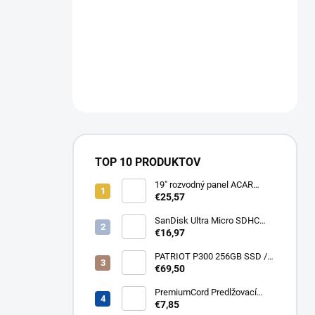
TOP 10 PRODUKTOV
19" rozvodný panel ACAR
8x230V, vypínač, indikátor
€25,57
napětí, přepěťová ochrana,
kabel 3m Acar S8 FA
SanDisk Ultra Micro SDHC
32GB 120MB/s A1+ada
€16,97
SDSQUA4-032G-GN6MA
PATRIOT P300 256GB SSD /
Interní / M.2 PCIe Gen3 x4
€69,50
NVMe 1.3 / 2280
P300P256GM28
PremiumCord Predlžovací
kábel - sieť 230V, IEC 320 C13
€7,85