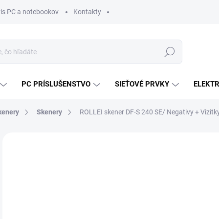
vis PC a notebookov
Kontakty
Hľadať
PC PRÍSLUŠENSTVO
SIEŤOVÉ PRVKY
ELEKT
Skenery
Skenery
ROLLEI skener DF-S 240 SE/ Negativy + Vizit
ZNAČKA:
ROLLEI
MÔŽ
DO:
11.
MOŽ
DOR
€