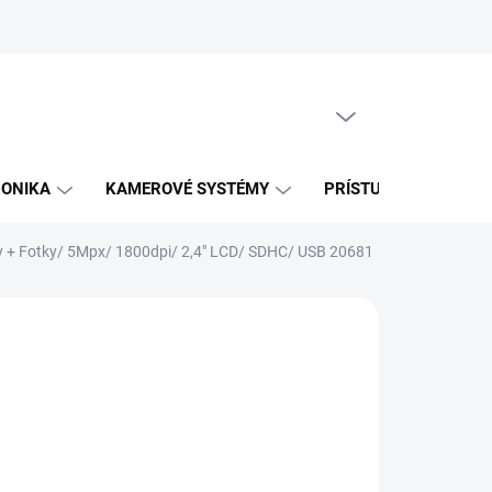
PRÁZDNY KOŠÍK
NÁKUPNÝ
KOŠÍK
RONIKA
KAMEROVÉ SYSTÉMY
PRÍSTUPOVÉ SYSTÉM
ky + Fotky/ 5Mpx/ 1800dpi/ 2,4" LCD/ SDHC/ USB 20681
EME DORUČIŤ
8.2026
NOSTI
UČENIA
141,62