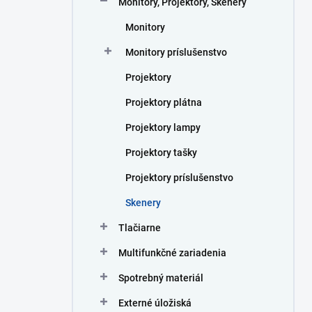
Monitory, Projektory, Skenery
e
l
Monitory
Monitory príslušenstvo
Projektory
Projektory plátna
Projektory lampy
Projektory tašky
Projektory príslušenstvo
Skenery
Tlačiarne
Multifunkčné zariadenia
Spotrebný materiál
Externé úložiská