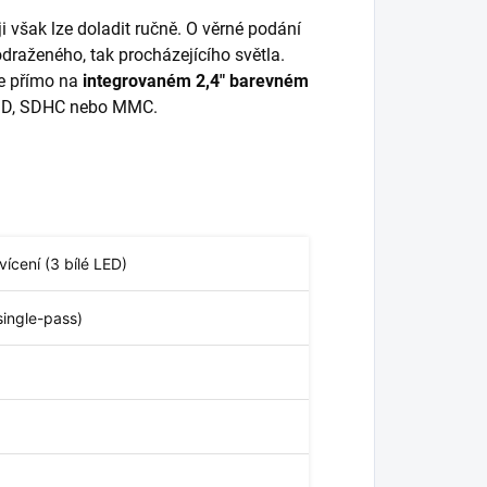
i však lze doladit ručně. O věrné podání
 odraženého, tak procházejícího světla.
te přímo na
integrovaném 2,4" barevném
 SD, SDHC nebo MMC.
vícení (3 bílé LED)
ingle-pass)