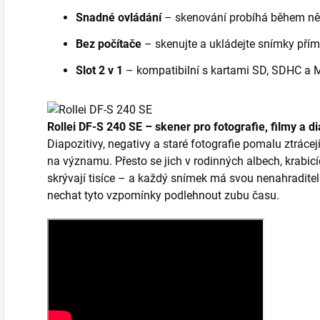
Snadné ovládání
– skenování probíhá během ně
Bez počítače
– skenujte a ukládejte snímky pří
Slot 2 v 1
– kompatibilní s kartami SD, SDHC a
Rollei DF-S 240 SE – skener pro fotografie, filmy a di
Diapozitivy, negativy a staré fotografie pomalu ztrácejí
na významu. Přesto se jich v rodinných albech, krabic
skrývají tisíce – a každý snímek má svou nenahradit
nechat tyto vzpomínky podlehnout zubu času.