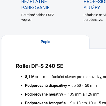
BEZPLATNÉ
PROFESI
PARKOVANIE
SLUŽBY
Potrebné nahlásiť ŠPZ
Inštalácie, serv
vopred.
poradenstvo.
Popis
Rollei DF-S 240 SE
8,1 Mpx
– multifunkční skener pro diapozitivy, ne
Podporované diapozitivy
– do 50 × 50 mm
Podporované negativy
– 135 mm a 126 mm
Podporované fotografie
– 9 × 13 cm, 10 × 15 c