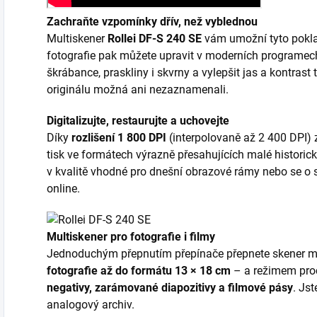
Zachraňte vzpomínky dřív, než vyblednou
Multiskener
Rollei DF-S 240 SE
vám umožní tyto pokla
fotografie pak můžete upravit v moderních programec
škrábance, praskliny i skvrny a vylepšit jas a kontrast t
originálu možná ani nezaznamenali.
Digitalizujte, restaurujte a uchovejte
Díky
rozlišení 1 800 DPI
(interpolovaně až 2 400 DPI) 
tisk ve formátech výrazně přesahujících malé historick
v kvalitě vhodné pro dnešní obrazové rámy nebo se o s
online.
Multiskener pro fotografie i filmy
Jednoduchým přepnutím přepínače přepnete skener m
fotografie až do formátu 13 × 18 cm
– a režimem proc
negativy, zarámované diapozitivy a filmové pásy
. Jst
analogový archiv.