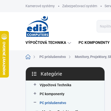
Prejsť
Kamerové systémy
Zabezpečovací systém
Ser
na
obsah
VÝPOČTOVÁ TECHNIKA
PC KOMPONENTY
Domov
PC príslušenstvo
Monitory, Projektory, 
B
Kategórie
o
Preskočiť
č
kategórie
n
Výpočtová Technika
ý
PC komponenty
p
a
PC príslušenstvo
n