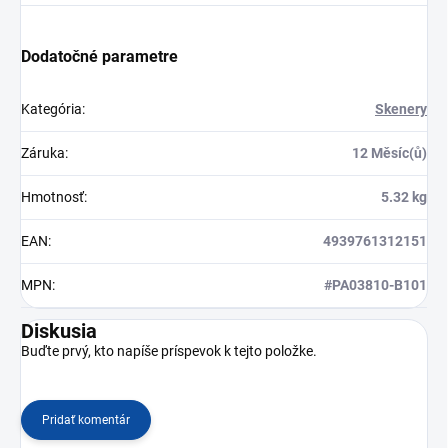
Dodatočné parametre
Kategória
:
Skenery
Záruka
:
12 Měsíc(ů)
Hmotnosť
:
5.32 kg
EAN
:
4939761312151
MPN
:
#PA03810-B101
Diskusia
Buďte prvý, kto napíše príspevok k tejto položke.
Pridať komentár