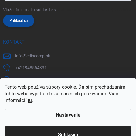
Vložením e-mailu súhlasíte s
podmienkami ochrany osobných údajov
Prihlásiť sa
KONTAKT
info
@
ediscomp.sk
+421948554331
+421948331554
Tento web používa súbory cookie. Ďalším prechádzaním
tohto webu vyjadrujete súhlas s ich používaním. Viac
informácií
tu
.
Nastavenie
Copyright 2026
ediscomp
. Všetky práva vyhradené.
Upraviť nastavenie
cookies
Súhlasím