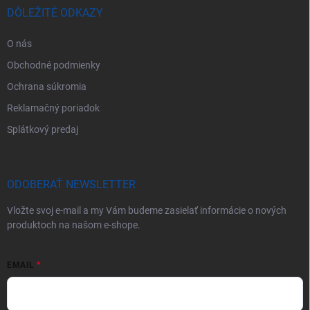
DÔLEŽITÉ ODKAZY
O nás
Obchodné podmienky
Ochrana súkromia
Reklamačný poriadok
Splátkový predaj
ODOBERAŤ NEWSLETTER
Vložte svoj e-mail a my Vám budeme zasielať informácie o nových
produktoch na našom e-shope.
EMAIL