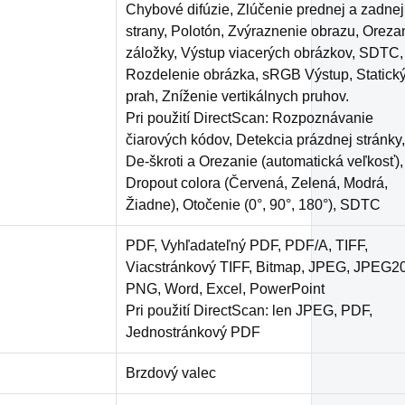
Chybové difúzie, Zlúčenie prednej a zadnej
strany, Polotón, Zvýraznenie obrazu, Oreza
záložky, Výstup viacerých obrázkov, SDTC,
Rozdelenie obrázka, sRGB Výstup, Statick
prah, Zníženie vertikálnych pruhov.
Pri použití DirectScan: Rozpoznávanie
čiarových kódov, Detekcia prázdnej stránky,
De-škroti a Orezanie (automatická veľkosť),
Dropout colora (Červená, Zelená, Modrá,
Žiadne), Otočenie (0°, 90°, 180°), SDTC
PDF, Vyhľadateľný PDF, PDF/A, TIFF,
Viacstránkový TIFF, Bitmap, JPEG, JPEG2
PNG, Word, Excel, PowerPoint
Pri použití DirectScan: len JPEG, PDF,
Jednostránkový PDF
Brzdový valec