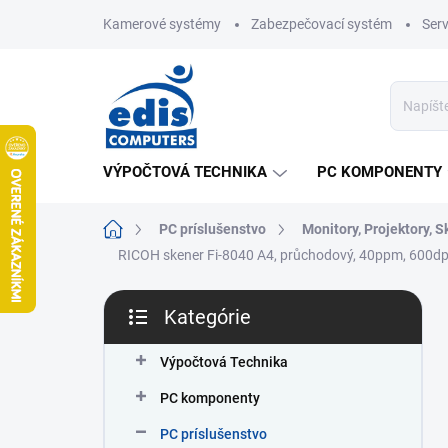
Prejsť
Kamerové systémy
Zabezpečovací systém
Ser
na
obsah
VÝPOČTOVÁ TECHNIKA
PC KOMPONENTY
Domov
PC príslušenstvo
Monitory, Projektory, 
RICOH skener Fi-8040 A4, průchodový, 40ppm, 600dp
B
Kategórie
o
Preskočiť
č
kategórie
n
Výpočtová Technika
ý
PC komponenty
p
a
PC príslušenstvo