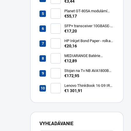
žiarovka, GU10, 5W, RGB,
€3,44
400lm WZ326
Planet GT-805A modulární
konvertor Gigabit
€55,17
10/100/1000BaseT/SX GT-
805A
SFP+ transceiver 10GBASE-
SR/SW, multirate, MM, OM3-
€17,20
300/OM2-82/OM1-33m,
850nm VCSEL, LC dup., DMI ,
HP Inkjet Bond Paper - rolka
DELL komp.. SFP-PLUS-SR-
24'' Q1396A
€20,16
DELL
MEDIARANGE Batérie
nabíjateľné AAA, USB-C, 4ks
€12,89
MRBAT160
Stojan na Tv NB AVA1800B
AVA1800
€172,95
Lenovo ThinkBook 16 G9 IRL
Intel Core7 240H 32GB 1TB-
€1 301,91
SSD 16" WUXGA IPS AG
IntelGraphics Win11Pro Arctic
Grey 21US0082CK
VYHĽADÁVANIE