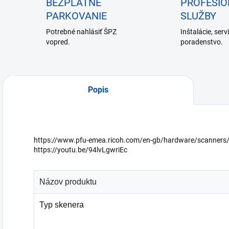
BEZPLATNÉ
PROFESI
PARKOVANIE
SLUŽBY
Potrebné nahlásiť ŠPZ
Inštalácie, serv
vopred.
poradenstvo.
Popis
https://www.pfu-emea.ricoh.com/en-gb/hardware/scanners/f
https://youtu.be/94lvLgwriEc
Názov produktu
Typ skenera