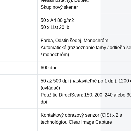
Nesamostatný), Duplex
Skupinový skener
50 x A4 80 g/m2
50 x List 20 lb
Farba, Odstín šedej, Monochróm
Automatické (rozpoznanie farby / odtieňa š
/ monochróm)
600 dpi
50 až 500 dpi (nastaviteľné po 1 dpi), 1200 
(ovládač)
Použitie DirectScan: 150, 200, 240 alebo 3
dpi
Kontaktový obrazový senzor (CIS) x 2 s
technológiou Clear Image Capture