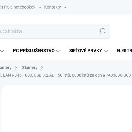
vis PC a notebookov
Kontakty
Hľadať
PC PRÍSLUŠENSTVO
SIEŤOVÉ PRVKY
ELEKT
Skenery
Skenery
i, LAN RJ45-1000, USB 3.2,ADF 50listů, 6000listů za den #PA03836-B00
ZNAČKA:
RICOH
MÔŽ
DO:
12.
MOŽ
DOR
€