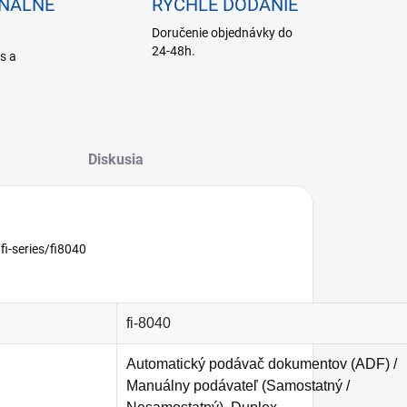
ONÁLNE
RÝCHLE DODANIE
Doručenie objednávky do
24-48h.
is a
Diskusia
i-series/fi8040
fi-8040
Automatický podávač dokumentov (ADF) /
Manuálny podávateľ (Samostatný /