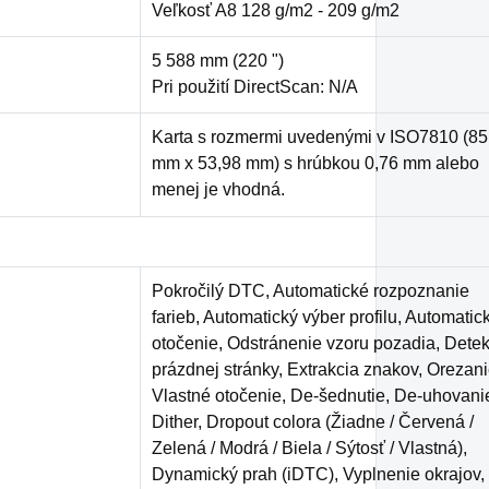
Veľkosť A8 128 g/m2 - 209 g/m2
5 588 mm (220 ")
Pri použití DirectScan: N/A
Karta s rozmermi uvedenými v ISO7810 (85
mm x 53,98 mm) s hrúbkou 0,76 mm alebo
menej je vhodná.
Pokročilý DTC, Automatické rozpoznanie
farieb, Automatický výber profilu, Automatic
otočenie, Odstránenie vzoru pozadia, Detek
prázdnej stránky, Extrakcia znakov, Orezani
Vlastné otočenie, De-šednutie, De-uhovani
Dither, Dropout colora (Žiadne / Červená /
Zelená / Modrá / Biela / Sýtosť / Vlastná),
Dynamický prah (iDTC), Vyplnenie okrajov,