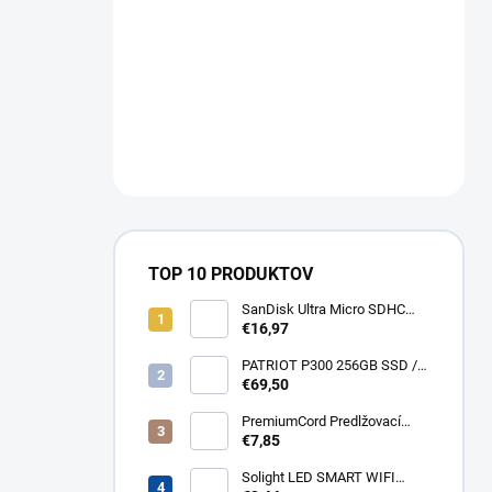
TOP 10 PRODUKTOV
SanDisk Ultra Micro SDHC
32GB 120MB/s A1+ada
€16,97
SDSQUA4-032G-GN6MA
PATRIOT P300 256GB SSD /
Interní / M.2 PCIe Gen3 x4
€69,50
NVMe 1.3 / 2280
P300P256GM28
PremiumCord Predlžovací
kábel - sieť 230V, IEC 320 C13
€7,85
- C14, 3 m kps3
Solight LED SMART WIFI