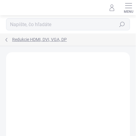
Prejsť
na
obsah
Hľadať
Redukcie HDMI, DVI, VGA, DP
ZNAČKA:
QNAP