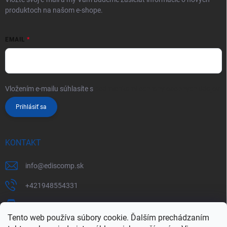
produktoch na našom e-shope.
EMAIL
Vložením e-mailu súhlasíte s
podmienkami ochrany osobných údajov
Prihlásiť sa
KONTAKT
info
@
ediscomp.sk
+421948554331
+421948331554
Tento web používa súbory cookie. Ďalším prechádzaním