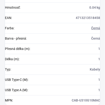
Hmotnosť
:
0.04 kg
EAN
:
4713213518458
Farba
:
Černá
Barva - přesná
:
Černá
Přesná délka (m)
:
1
Délka (m)
:
1
Typ
:
Kabely
USB Type-C (M)
:
1
USB Type A (M)
:
1
MPN
:
CAB-U310G10MAC