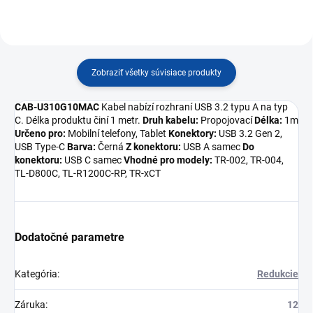
Zobraziť všetky súvisiace produkty
CAB-U310G10MAC
Kabel nabízí rozhraní USB 3.2 typu A na typ
C. Délka produktu činí 1 metr.
Druh kabelu:
Propojovací
Délka:
1m
Určeno pro:
Mobilní telefony, Tablet
Konektory:
USB 3.2 Gen 2,
USB Type-C
Barva:
Černá
Z konektoru:
USB A samec
Do
konektoru:
USB C samec
Vhodné pro modely:
TR-002, TR-004,
TL-D800C, TL-R1200C-RP, TR-xCT
Dodatočné parametre
Kategória
:
Redukcie
Záruka
:
12