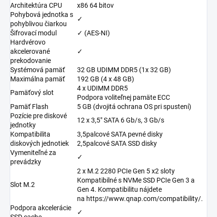
Architektúra CPU
x86 64 bitov
Pohybová jednotka s
✓
pohyblivou čiarkou
Šifrovací modul
✓ (AES-NI)
Hardvérovo
akcelerované
✓
prekodovanie
Systémová pamäť
32 GB UDIMM DDR5 (1x 32 GB)
Maximálna pamäť
192 GB (4 x 48 GB)
4 x UDIMM DDR5
Pamäťový slot
Podpora voliteľnej pamäte ECC
Pamäť Flash
5 GB (dvojitá ochrana OS pri spustení)
Pozície pre diskové
12 x 3,5" SATA 6 Gb/s, 3 Gb/s
jednotky
Kompatibilita
3,5palcové SATA pevné disky
diskových jednotiek
2,5palcové SATA SSD disky
Vymeniteľné za
✓
prevádzky
2 x M.2 2280 PCIe Gen 5 x2 sloty
Kompatibilné s NVMe SSD PCIe Gen 3 a
Slot M.2
Gen 4. Kompatibilitu nájdete
na https://www.qnap.com/compatibility/.
Podpora akcelerácie
✓