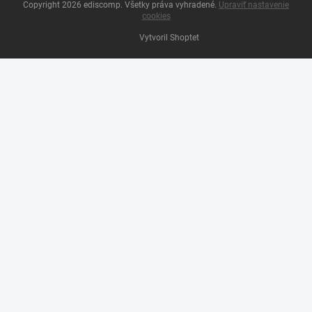
Copyright 2026
ediscomp
. Všetky práva vyhradené.
Upraviť nastavenie
cookies
Vytvoril Shoptet