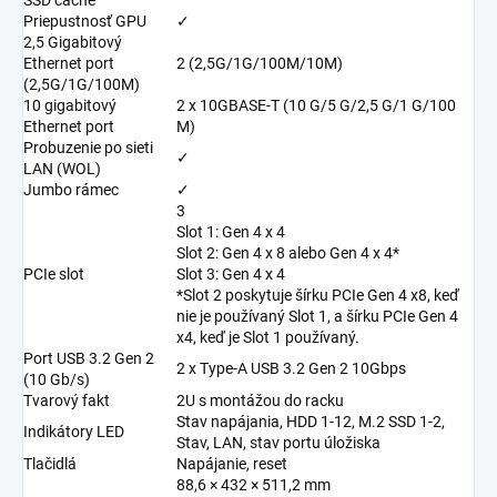
SSD cache
Priepustnosť GPU
✓
2,5 Gigabitový
Ethernet port
2 (2,5G/1G/100M/10M)
(2,5G/1G/100M)
10 gigabitový
2 x 10GBASE-T (10 G/5 G/2,5 G/1 G/100
Ethernet port
M)
Probuzenie po sieti
✓
LAN (WOL)
Jumbo rámec
✓
3
Slot 1: Gen 4 x 4
Slot 2: Gen 4 x 8 alebo Gen 4 x 4*
PCIe slot
Slot 3: Gen 4 x 4
*Slot 2 poskytuje šírku PCIe Gen 4 x8, keď
nie je používaný Slot 1, a šírku PCIe Gen 4
x4, keď je Slot 1 používaný.
Port USB 3.2 Gen 2
2 x Type-A USB 3.2 Gen 2 10Gbps
(10 Gb/s)
Tvarový fakt
2U s montážou do racku
Stav napájania, HDD 1-12, M.2 SSD 1-2,
Indikátory LED
Stav, LAN, stav portu úložiska
Tlačidlá
Napájanie, reset
88,6 × 432 × 511,2 mm