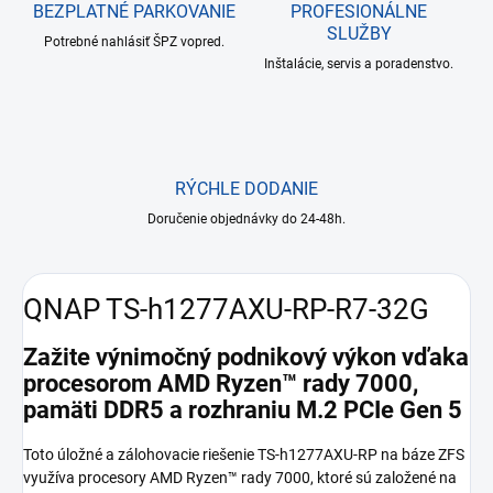
BEZPLATNÉ PARKOVANIE
PROFESIONÁLNE
SLUŽBY
Potrebné nahlásiť ŠPZ vopred.
Inštalácie, servis a poradenstvo.
RÝCHLE DODANIE
Doručenie objednávky do 24-48h.
QNAP TS-h1277AXU-RP-R7-32G
Zažite výnimočný podnikový výkon vďaka
procesorom AMD Ryzen™ rady 7000,
pamäti DDR5 a rozhraniu M.2 PCIe Gen 5
Toto úložné a zálohovacie riešenie TS-h1277AXU-RP na báze ZFS
využíva procesory AMD Ryzen™ rady 7000, ktoré sú založené na