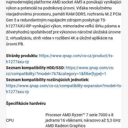
najmodernejšej platforme AMD socket AM5 a ponúkajú vynikajúci
výkon a potenciál na podnikovej úrovni. Vďaka revolučnému
viacjadrovému procesoru, pamäti RAM DDR5, rozhraniu M.2 PCIe
Gen 5 a redundantným napájacím zdrojom poskytuje TS-
h1277AXU-RP vynikajúci výkon, mimoriadne veľkú šírku pásma a
dôveryhodnú spoľahlivosť pre výkonovo náročné úložiská úrovne
2, virtualizáciu, strih videa v rozlíšení 4K a úložné aplikácie na
úrovni PB.
Stránky produktu:
https://www.qnap.com/cs-cz/product/ts-
h1277axu-rp
Seznam kompatibility HDD/SSD:
https://www.qnap.com/cs-
cz/compatibility/?model=767&category=1&filter[type]=1
Seznam kompatibility rozširujúcich jednotiek:
https://www.qnap.com/cs-cz/compatibility-expansion?model=ts-
h1277axu-rp
Špecifikácie hardvéru
Procesor AMD Ryzen™ 7 serie 7000 s 8
CPU
jadrami/16 vláknami, nárazovo až 5,3 GHz
AMD Radeon Graphics