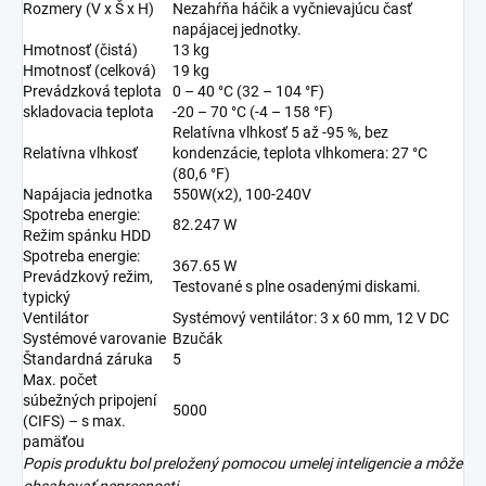
Rozmery (V x Š x H)
Nezahŕňa háčik a vyčnievajúcu časť
napájacej jednotky.
Hmotnosť (čistá)
13 kg
Hmotnosť (celková)
19 kg
Prevádzková teplota
0 – 40 °C (32 – 104 °F)
skladovacia teplota
-20 – 70 °C (-4 – 158 °F)
Relatívna vlhkosť 5 až -95 %, bez
Relatívna vlhkosť
kondenzácie, teplota vlhkomera: 27 °C
(80,6 °F)
Napájacia jednotka
550W(x2), 100-240V
Spotreba energie:
82.247 W
Režim spánku HDD
Spotreba energie:
367.65 W
Prevádzkový režim,
Testované s plne osadenými diskami.
typický
Ventilátor
Systémový ventilátor: 3 x 60 mm, 12 V DC
Systémové varovanie
Bzučák
Štandardná záruka
5
Max. počet
súbežných pripojení
5000
(CIFS) – s max.
pamäťou
Popis produktu bol preložený pomocou umelej inteligencie a môže