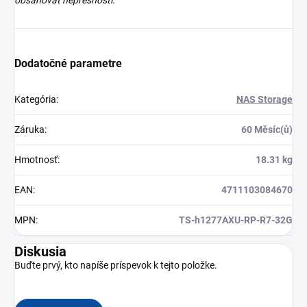
obsahovať nepresnosti.
Dodatočné parametre
Kategória
:
NAS Storage
Záruka
:
60 Měsíc(ů)
Hmotnosť
:
18.31 kg
EAN
:
4711103084670
MPN
:
TS-h1277AXU-RP-R7-32G
Diskusia
Buďte prvý, kto napíše príspevok k tejto položke.