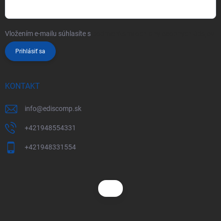
Vložením e-mailu súhlasíte s
podmienkami ochrany osobných údajov
Prihlásiť sa
KONTAKT
info
@
ediscomp.sk
+421948554331
+421948331554