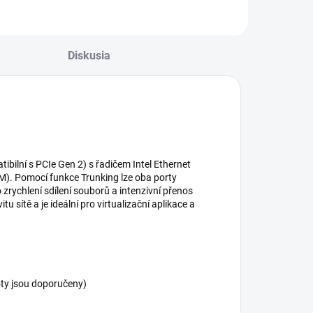
25GbE) TS-
32G
h1090FU-
7232P-64G
Diskusia
ibilní s PCIe Gen 2) s řadičem Intel Ethernet
0M). Pomocí funkce Trunking lze oba porty
zrychlení sdílení souborů a intenzivní přenos
u sítě a je ideální pro virtualizační aplikace a
loty jsou doporučeny)