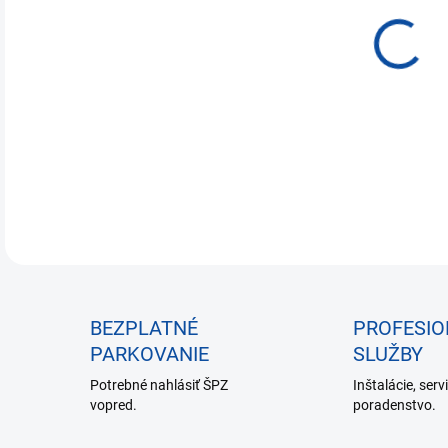
€28
Jedn
NA 
cena
DETA
BEZPLATNÉ
PROFESI
PARKOVANIE
SLUŽBY
Potrebné nahlásiť ŠPZ
Inštalácie, serv
vopred.
poradenstvo.