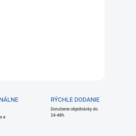
6,19 bez DPH
otková
SKLADE DO 24 HODÍN
:
−
+
Pridať do košíka
ILNÉ INFORMÁCIE
OPÝTAŤ SA
ONÁLNE
RÝCHLE DODANIE
Doručenie objednávky do
24-48h.
is a