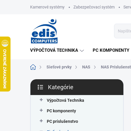
Prejsť
Kamerové systémy
Zabezpečovací systém
Ser
na
obsah
VÝPOČTOVÁ TECHNIKA
PC KOMPONENTY
Domov
Sieťové prvky
NAS
NAS Príslušens
B
Kategórie
o
Preskočiť
č
kategórie
n
Výpočtová Technika
ý
PC komponenty
p
a
PC príslušenstvo
n