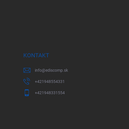
KONTAKT
info
@
ediscomp.sk
+421948554331
+421948331554