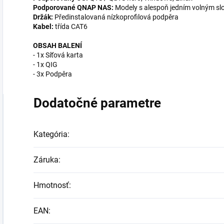
Podporované QNAP NAS:
Modely s alespoň jedním volným sl
Držák:
Předinstalovaná nízkoprofilová podpěra
Kabel:
třída CAT6
OBSAH BALENÍ
- 1x Síťová karta
- 1x QIG
- 3x Podpěra
Dodatočné parametre
Kategória
:
Záruka
:
Hmotnosť
:
EAN
: