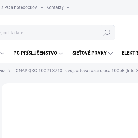
vis PC a notebookov
Kontakty
Hľadať
PC PRÍSLUŠENSTVO
SIEŤOVÉ PRVKY
ELEKT
tvo
QNAP QXG-10G2T-X710 - dvojportová rozširujúca 10GbE (Intel
ZNAČKA:
QNAP
MÔŽ
DO:
11.
MOŽ
DOR
€