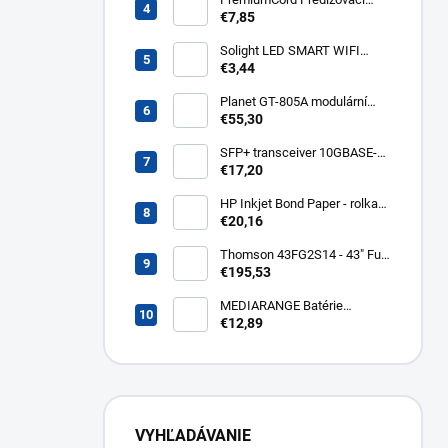
kábel - sieť 230V, IEC 320 C13
€7,85
- C14, 3 m kps3
Solight LED SMART WIFI
žiarovka, GU10, 5W, RGB,
€3,44
400lm WZ326
Planet GT-805A modulární
konvertor Gigabit
€55,30
10/100/1000BaseT/SX GT-
805A
SFP+ transceiver 10GBASE-
SR/SW, multirate, MM, OM3-
€17,20
300/OM2-82/OM1-33m,
850nm VCSEL, LC dup., DMI ,
HP Inkjet Bond Paper - rolka
DELL komp.. SFP-PLUS-SR-
24'' Q1396A
€20,16
DELL
Thomson 43FG2S14 - 43" Full
HD, Google TV, LED, čierny
€195,53
43FG2S14
MEDIARANGE Batérie
nabíjateľné AAA, USB-C, 4ks
€12,89
MRBAT160
VYHĽADÁVANIE