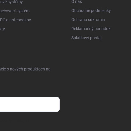
O nás
ové systémy
Obchodné podmienky
pečovací systém
Ochrana súkromia
 PC a notebookov
Reklamačný poriadok
kty
Splátkový predaj
ácie o nových produktoch na
osobných údajov