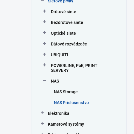
Sieťové prvky
e
l
Drôtové siete
Bezdrôtové siete
Optické siete
Dátové rozvádzače
UBIQUITI
POWERLINE, PoE, PRINT
SERVERY
NAS
NAS Storage
NAS Príslušenstvo
Elektronika
Kamerové systémy