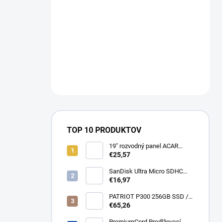
TOP 10 PRODUKTOV
19" rozvodný panel ACAR
8x230V, vypínač, indikátor
€25,57
napětí, přepěťová ochrana,
kabel 3m Acar S8 FA
SanDisk Ultra Micro SDHC
32GB 120MB/s A1+ada
€16,97
SDSQUA4-032G-GN6MA
PATRIOT P300 256GB SSD /
Interní / M.2 PCIe Gen3 x4
€65,26
NVMe 1.3 / 2280
P300P256GM28
PremiumCord Predlžovací