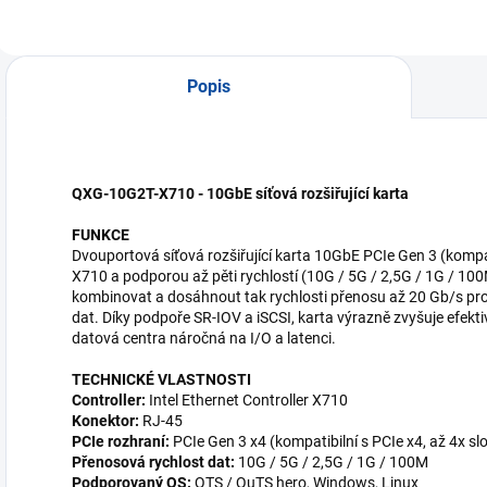
873AeU-4G
Popis
QXG-10G2T-X710 - 10GbE síťová rozšiřující karta
FUNKCE
Dvouportová síťová rozšiřující karta 10GbE PCIe Gen 3 (kompat
X710 a podporou až pěti rychlostí (10G / 5G / 2,5G / 1G / 10
kombinovat a dosáhnout tak rychlosti přenosu až 20 Gb/s pro 
dat. Díky podpoře SR-IOV a iSCSI, karta výrazně zvyšuje efektivit
datová centra náročná na I/O a latenci.
TECHNICKÉ VLASTNOSTI
Controller:
Intel Ethernet Controller X710
Konektor:
RJ-45
PCIe rozhraní:
PCIe Gen 3 x4 (kompatibilní s PCIe x4, až 4x s
Přenosová rychlost dat:
10G / 5G / 2,5G / 1G / 100M
Podporovaný OS:
QTS / QuTS hero, Windows, Linux