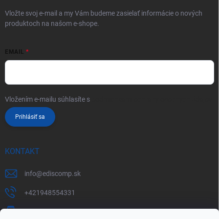
Vložte svoj e-mail a my Vám budeme zasielať informácie o nových
produktoch na našom e-shope.
EMAIL
Vložením e-mailu súhlasíte s
podmienkami ochrany osobných údajov
Prihlásiť sa
KONTAKT
info
@
ediscomp.sk
+421948554331
+421948331554