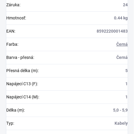
Záruka
:
24
Hmotnosť
:
0.44 kg
EAN
:
8592220001483
Farba
:
Černá
Barva - přesná
:
Černá
Přesná délka (m)
:
5
Napájecí C13 (F)
:
1
Napájecí C14 (M)
:
1
Délka (m)
:
5,0 - 5,9
Typ
:
Kabely