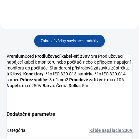
Zobraziť všetky súvisiace produkty
PremiumCord Prodlužovací kabel-síť 230V 5m
Prodlužovací
napájecí kabel k monitoru nebo počítači nebo k připojení napájení
monitoru do počítače. Standardní přístrojová zásuvka-zástrčka,
třížilový.
Konektory:
*1x IEC 320 C13 samička *1x IEC 320 C14
samec
Průřez vodiče:
3 x 1mm2
Proudové zatížení:
max 10A
Napětí:
max 250V
Barva:
Černá
Délka:
5m
Dodatočné parametre
Kategória
:
Káble napájacie 230V