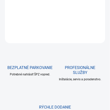
cena:
−
+
Pridať do košíka
DETAILNÉ INFORMÁCIE
OPÝTAŤ SA
BEZPLATNÉ PARKOVANIE
PROFESIONÁLNE
SLUŽBY
Potrebné nahlásiť ŠPZ vopred.
Inštalácie, servis a poradenstvo.
RÝCHLE DODANIE