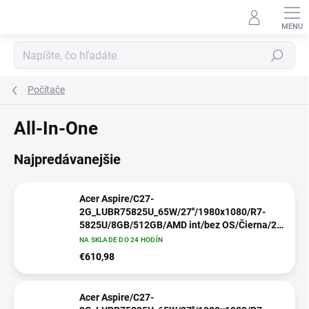
Prejsť
na
obsah
Hľadať
Počítače
All-In-One
Najpredávanejšie
Acer Aspire/C27-
2G_LUBR75825U_65W/27''/1980x1080/R7-
5825U/8GB/512GB/AMD int/bez OS/Čierna/2R
DQ.BR5EC.004
NA SKLADE DO 24 HODÍN
€610,98
Acer Aspire/C27-