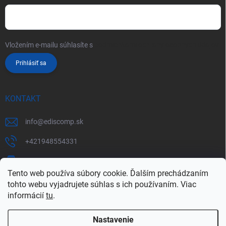
Vložením e-mailu súhlasíte s
podmienkami ochrany osobných údajov
Prihlásiť sa
KONTAKT
info
@
ediscomp.sk
+421948554331
+421948331554
Tento web používa súbory cookie. Ďalším prechádzaním
tohto webu vyjadrujete súhlas s ich používaním. Viac
informácií
tu
.
Nastavenie