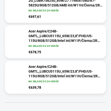
2G_LUBR75825U_65W/27''/1980x1080/R7-
5825U/8GB/512GB/AMD int/W11H/Čierna/2R
DQ.BR5EC.003
NA SKLADE DO 24 HODÍN
€697,61
Acer Aspire/C24B-
GMTL_LUBCU5115U_65W/23,8''/FHD/U5-
115U/8GB/512GB/Intel int/W11P/Čierna/2R
DQ.BT5EC.006
NA SKLADE DO 24 HODÍN
€678,75
Acer Aspire/C24B-
GMTL_LUBCU5115U_65W/23,8''/FHD/U5-
115U/8GB/512GB/Intel int/W11H/Čierna/2R
DQ.BT5EC.005
NA SKLADE DO 24 HODÍN
€639,78
R