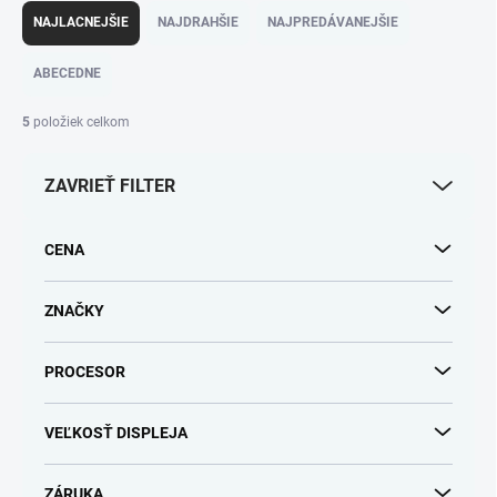
a
NAJLACNEJŠIE
NAJDRAHŠIE
NAJPREDÁVANEJŠIE
d
e
ABECEDNE
n
i
5
položiek celkom
e
p
ZAVRIEŤ FILTER
r
o
d
CENA
u
k
t
ZNAČKY
o
v
PROCESOR
VEĽKOSŤ DISPLEJA
ZÁRUKA