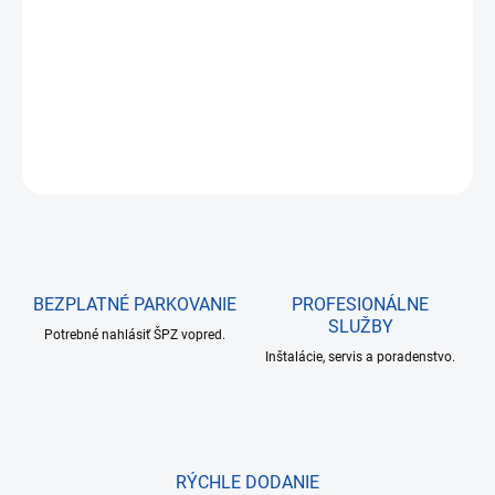
cena:
−
+
Pridať do košíka
DETAILNÉ INFORMÁCIE
OPÝTAŤ SA
BEZPLATNÉ PARKOVANIE
PROFESIONÁLNE
SLUŽBY
Potrebné nahlásiť ŠPZ vopred.
Inštalácie, servis a poradenstvo.
RÝCHLE DODANIE