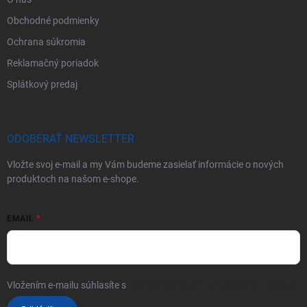
Obchodné podmienky
Ochrana súkromia
Reklamačný poriadok
Splátkový predaj
ODOBERAŤ NEWSLETTER
Vložte svoj e-mail a my Vám budeme zasielať informácie o nových
produktoch na našom e-shope.
EMAIL
Vložením e-mailu súhlasíte s
podmienkami ochrany osobných údajov