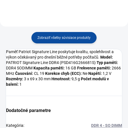
Zobraziť všetky súvisiace produkty
Paměť Patriot Signature Line poskytuje kvalitu, spolehlivost a
výkon očekávaný pro dnešní běžné potřeby počítačů.
Model:
PATRIOT Signature Line DDR4 (PSD416G266681S)
Typ paměti:
DDR4 SODIMM
Kapacita paměti:
16 GB
Frekvence paměti:
2666
MHz
Časování:
CL 19
Korekce chyb (ECC):
Ne
Napětí:
1,2 V
Rozměry:
3 x 69 x 30 mm
Hmotnost:
9,5 g
Počet modulů v
balení:
1
Dodatočné parametre
Kategória
:
DDR 4 - SO DIMM