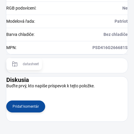
RGB podsvícení
:
Ne
Modelová řada
:
Patriot
Barva chladiče
:
Bez chladiče
MPN
:
PSD416G266681S
datasheet
Diskusia
Buďte prvý, kto napíše príspevok k tejto položke.
Pridať komentár