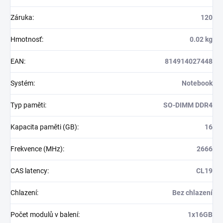
Záruka
:
120
Hmotnosť
:
0.02 kg
EAN
:
814914027448
Systém
:
Notebook
Typ paměti
:
SO-DIMM DDR4
Kapacita paměti (GB)
:
16
Frekvence (MHz)
:
2666
CAS latency
:
CL19
Chlazení
:
Bez chlazení
Počet modulů v balení
:
1x16GB