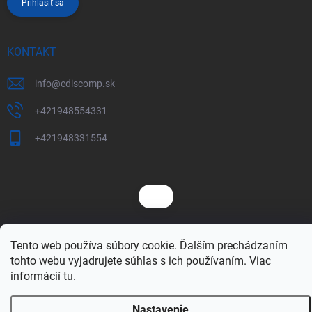
Prihlásiť sa
KONTAKT
info
@
ediscomp.sk
+421948554331
+421948331554
Tento web používa súbory cookie. Ďalším prechádzaním
Copyright 2026
ediscomp
. Všetky práva vyhradené.
Upraviť nastavenie
cookies
tohto webu vyjadrujete súhlas s ich používaním. Viac
informácií
tu
.
Vytvoril Shoptet
Nastavenie