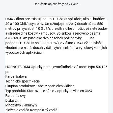
Doručenie objednávky do 24-48h.
OM4 vlákno pre existujúce 1 a 10 Gbit/s aplikácie, ako aj budúce
40 a 100 Gbit/s systémy. Umožňuje predĺžený dosah až na 550
metrov pri rýchlosti 10 Gbit/s pre ultra dlhé chrbticové siete budov
a stredne dlhé kostry kampusov. So šírkou laserového pásma
4700 MHz-km (viac ako dvojnásobok požiadavky IEEE na
podporu 10 Gbit/s na 300 metrov) je vlákno OM4 tiež obzvlášť
vhodné pre kratší dosah v dátových centrách a vysokovýkonných
výpočtových aplikáciách.
HODNOTA OM4 Optický prepojovací kábel s vláknom typu 50/125
µm
Farba: fialová
Technické špecifikácie
Skupina produktov Kábel z optických vlákien
Typ produktu Štartovacie káble z optických vlákien OM4
Farba fialový
Dĺžka 2 m
Množstvo vlákniny 2
Zloženie vodiča Kompaktný vodič