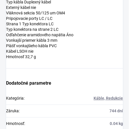
Typ kábla Duplexný kábel
Externý kábel nie
Vláknová sekcia 50/125 um OM4
Pripojovacie porty LC / LC
Strana 1 Typ konektora LC
Typ konektora na strane 2 LC
Odľahčenie aramidového napätia Áno
Vonkajší priemer kábla 3 mm
Plášť vonkajšieho kábla PVC
Kábel LSOH nie
Hmotnosť 32,7 g
Dodatočné parametre
Kategória
:
Káble, Redukcie
Záruka
:
744 dní
Hmotnosť
:
0.04 kg