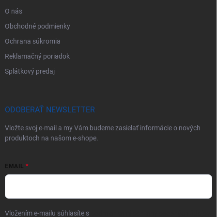
O nás
Obchodné podmienky
Ochrana súkromia
Reklamačný poriadok
Splátkový predaj
ODOBERAŤ NEWSLETTER
Vložte svoj e-mail a my Vám budeme zasielať informácie o nových
produktoch na našom e-shope.
EMAIL
Vložením e-mailu súhlasíte s
podmienkami ochrany osobných údajov