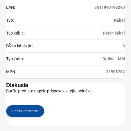
EAN
:
7611990198290
Typ
:
Kábel
Typ kábla
:
Patch kábel
Dĺžka kábla [m]
:
3
Typ jadra
:
Optika - MM
MPN
:
21998752
Diskusia
Buďte prvý, kto napíše príspevok k tejto položke.
Pridať komentár