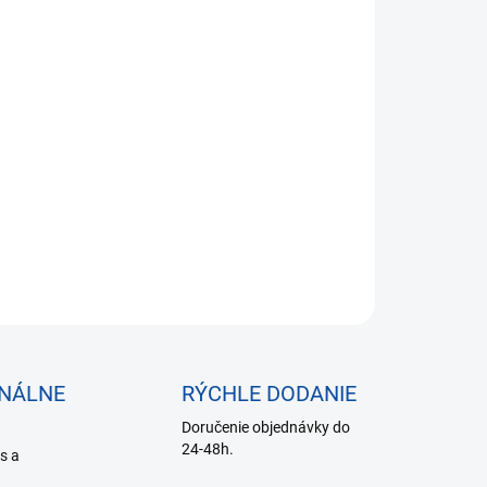
,98 bez DPH
otková
SKLADE DO 24 HODÍN
:
−
+
Pridať do košíka
:Puzdro
ILNÉ INFORMÁCIE
OPÝTAŤ SA
ONÁLNE
RÝCHLE DODANIE
Doručenie objednávky do
24-48h.
is a