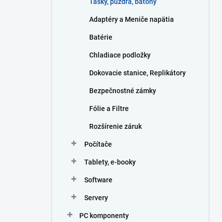
Tašky, púzdra, batohy
e
l
Adaptéry a Meniče napätia
Batérie
Chladiace podložky
Dokovacie stanice, Replikátory
Bezpečnostné zámky
Fólie a Filtre
Rozšírenie záruk
Počítače
Tablety, e-booky
Software
Servery
PC komponenty