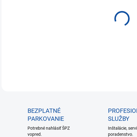
€13
Jedn
NA 
cena
Typ
DETA
BEZPLATNÉ
PROFESI
PARKOVANIE
SLUŽBY
Potrebné nahlásiť ŠPZ
Inštalácie, serv
vopred.
poradenstvo.