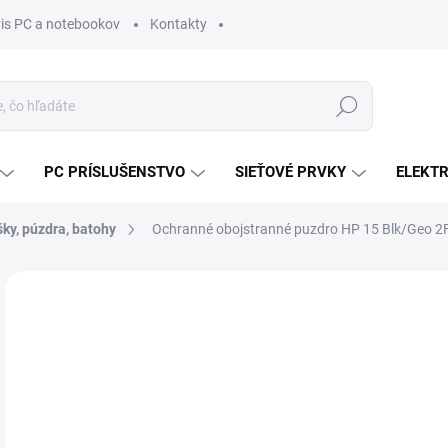
vis PC a notebookov
Kontakty
Hľadať
PC PRÍSLUŠENSTVO
SIEŤOVÉ PRVKY
ELEKT
ky, púzdra, batohy
Ochranné obojstranné puzdro HP 15 Blk/Geo 
ZNAČKA:
HP INC.
MÔŽ
DO:
11.
MOŽ
DOR
€1