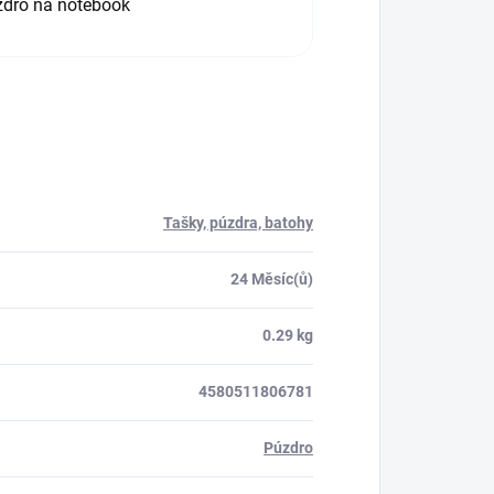
dro na notebook
Tašky, púzdra, batohy
24 Měsíc(ů)
0.29 kg
4580511806781
Púzdro