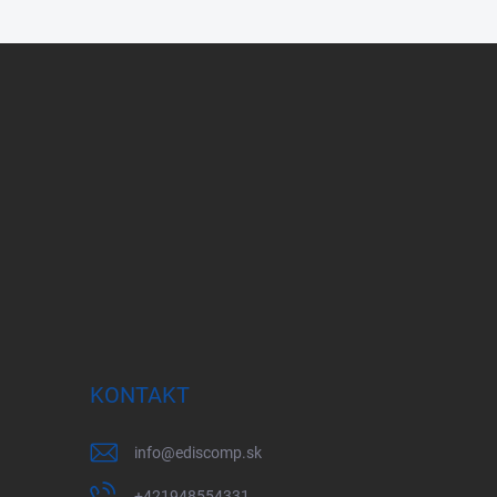
KONTAKT
info
@
ediscomp.sk
+421948554331