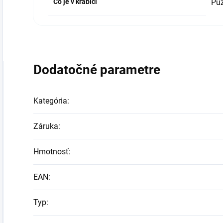
Čo je v krabici
Puz
Dodatočné parametre
Kategória
:
Záruka
:
Hmotnosť
:
EAN
:
Typ
: