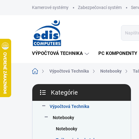
Prejsť
Kamerové systémy
Zabezpečovací systém
Ser
na
obsah
VÝPOČTOVÁ TECHNIKA
PC KOMPONENTY
Domov
Výpočtová Technika
Notebooky
Taš
B
Kategórie
o
Preskočiť
č
kategórie
n
Výpočtová Technika
ý
Notebooky
p
a
Notebooky
n