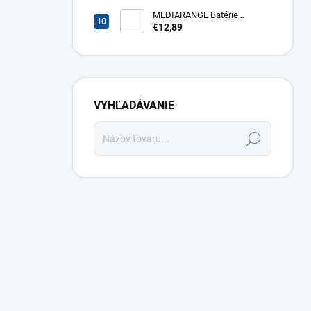
43FG2S14
MEDIARANGE Batérie
nabíjateľné AAA, USB-C, 4ks
€12,89
MRBAT160
VYHĽADÁVANIE
Hľadať