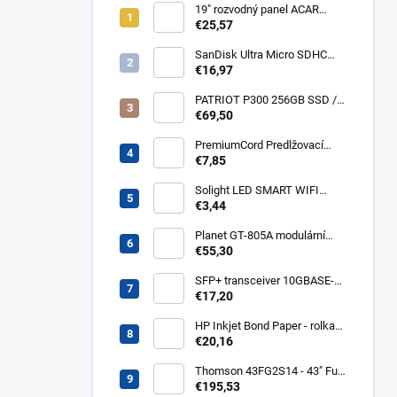
19" rozvodný panel ACAR
8x230V, vypínač, indikátor
€25,57
napětí, přepěťová ochrana,
kabel 3m Acar S8 FA
SanDisk Ultra Micro SDHC
32GB 120MB/s A1+ada
€16,97
SDSQUA4-032G-GN6MA
PATRIOT P300 256GB SSD /
Interní / M.2 PCIe Gen3 x4
€69,50
NVMe 1.3 / 2280
P300P256GM28
PremiumCord Predlžovací
kábel - sieť 230V, IEC 320 C13
€7,85
- C14, 3 m kps3
Solight LED SMART WIFI
žiarovka, GU10, 5W, RGB,
€3,44
400lm WZ326
Planet GT-805A modulární
konvertor Gigabit
€55,30
10/100/1000BaseT/SX GT-
805A
SFP+ transceiver 10GBASE-
SR/SW, multirate, MM, OM3-
€17,20
300/OM2-82/OM1-33m,
850nm VCSEL, LC dup., DMI ,
HP Inkjet Bond Paper - rolka
DELL komp.. SFP-PLUS-SR-
24'' Q1396A
€20,16
DELL
Thomson 43FG2S14 - 43" Full
HD, Google TV, LED, čierny
€195,53