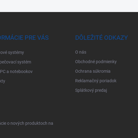
ORMÁCIE PRE VÁS
DÔLEŽITÉ ODKAZY
O nás
ové systémy
Obchodné podmienky
pečovací systém
Ochrana súkromia
 PC a notebookov
Reklamačný poriadok
kty
Splátkový predaj
ácie o nových produktoch na