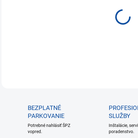
€6,
Jedn
NA 
cena
DETA
BEZPLATNÉ
PROFESI
PARKOVANIE
SLUŽBY
Potrebné nahlásiť ŠPZ
Inštalácie, serv
vopred.
poradenstvo.