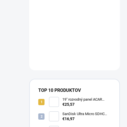
TOP 10 PRODUKTOV
19" rozvodný panel ACAR
8x230V, vypínač, indikátor
€25,57
napětí, přepěťová ochrana,
kabel 3m Acar S8 FA
SanDisk Ultra Micro SDHC
32GB 120MB/s A1+ada
€16,97
SDSQUA4-032G-GN6MA