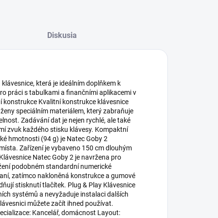
Diskusia
 klávesnice, která je ideálním doplňkem k
 práci s tabulkami a finančními aplikacemi v
ní konstrukce Kvalitní konstrukce klávesnice
aženy speciálním materiálem, který zabraňuje
lnost. Zadávání dat je nejen rychlé, ale také
í zvuk každého stisku klávesy. Kompaktní
é hmotnosti (94 g) je Natec Goby 2
o místa. Zařízení je vybaveno 150 cm dlouhým
 Klávesnice Natec Goby 2 je navržena pro
ložení podobném standardní numerické
aní, zatímco nakloněná konstrukce a gumové
ňují stisknutí tlačítek. Plug & Play Klávesnice
ních systémů a nevyžaduje instalaci dalších
klávesnici můžete začít ihned používat.
ecializace: Kancelář, domácnost Layout: