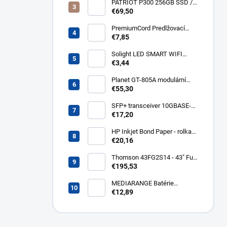
PATRIOT P300 256GB SSD /
Interní / M.2 PCIe Gen3 x4
€69,50
NVMe 1.3 / 2280
P300P256GM28
PremiumCord Predlžovací
kábel - sieť 230V, IEC 320 C13
€7,85
- C14, 3 m kps3
Solight LED SMART WIFI
žiarovka, GU10, 5W, RGB,
€3,44
400lm WZ326
Planet GT-805A modulární
konvertor Gigabit
€55,30
10/100/1000BaseT/SX GT-
805A
SFP+ transceiver 10GBASE-
SR/SW, multirate, MM, OM3-
€17,20
300/OM2-82/OM1-33m,
850nm VCSEL, LC dup., DMI ,
HP Inkjet Bond Paper - rolka
DELL komp.. SFP-PLUS-SR-
24'' Q1396A
€20,16
DELL
Thomson 43FG2S14 - 43" Full
HD, Google TV, LED, čierny
€195,53
43FG2S14
MEDIARANGE Batérie
nabíjateľné AAA, USB-C, 4ks
€12,89
MRBAT160