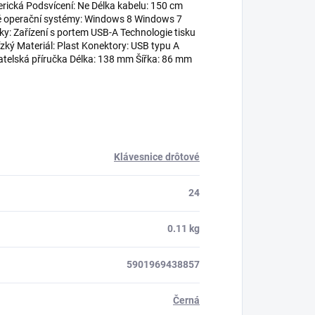
ická Podsvícení: Ne Délka kabelu: 150 cm
ané operační systémy: Windows 8 Windows 7
 Zařízení s portem USB-A Technologie tisku
ízký Materiál: Plast Konektory: USB typu A
atelská příručka Délka: 138 mm Šířka: 86 mm
Klávesnice drôtové
24
0.11 kg
5901969438857
Černá