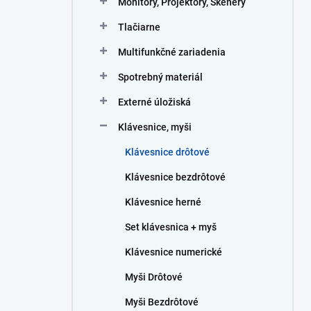
Monitory, Projektory, Skenery
e
l
Tlačiarne
Multifunkčné zariadenia
Spotrebný materiál
Externé úložiská
Klávesnice, myši
Klávesnice drôtové
Klávesnice bezdrôtové
Klávesnice herné
Set klávesnica + myš
Klávesnice numerické
Myši Drôtové
Myši Bezdrôtové