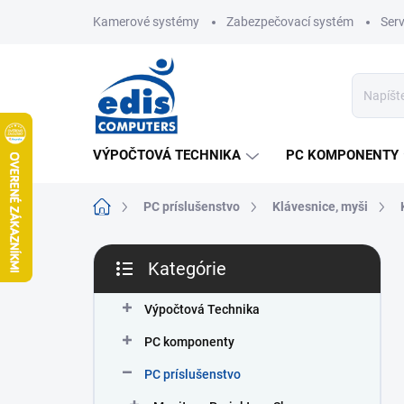
Prejsť
Kamerové systémy
Zabezpečovací systém
Ser
na
obsah
VÝPOČTOVÁ TECHNIKA
PC KOMPONENTY
Domov
PC príslušenstvo
Klávesnice, myši
B
Kategórie
o
Preskočiť
č
kategórie
n
Výpočtová Technika
ý
PC komponenty
p
a
PC príslušenstvo
n