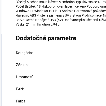
Číselný Mechanismus kláves: Membrána Typ klávesnice: Numer
Počet tlačítek: 18 Nízkoprofilová klávesnice: Ano Podporov
Windows 11 Windows 10 Linux Android Hardwarové požadavky:
klávesnic ABS - tištěná písmena s UV vrstvou Profil spínače: N
Barva: Černá Napájení: USB (5V) Dodávané příslušenství: Uživ
Výška: 21 mm Hmotnost: 94 g
Dodatočné parametre
Kategória
:
Záruka
:
Hmotnosť
:
EAN
:
Farba
: