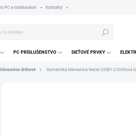
vis PC a notebookov
Kontakty
Hľadať
PC PRÍSLUŠENSTVO
SIEŤOVÉ PRVKY
ELEKT
Klávesnice drôtové
Numerická klávesnica Natec GOBY 2/Drôtová 
ZNAČKA:
NATEC
MÔŽ
DO:
11.
MOŽ
DOR
€7