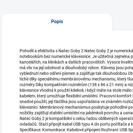
Popis
Pohodlí a efektivita s Natec Goby 2 Natec Goby 2 je numerická
notebookům bez numerické klávesnice. Je užitečná zejména pro
kancelářích, na klinikách a dalších pracovištích. Vysoce kvalit
má vliv na její odolnost a dlouhodobý výkon. Klávesy jsou pot
vyblednutí nebo odření písmen a zajišťuje tak dlouhodobou čite
tiché díky speciálnímu membránovému mechanismu, který tlum
rozměry Díky kompaktním rozměrům (138 x 86 x 21 mm) a nízk
klávesnice vhodná k použití kdekoli, i když máte na stole mál
kabelem, který umožňuje flexibilní umístění. Pracovní komfort
snadné použití, její tlačítka jsou uspořádána ve známém roz
klávesnici. Membránový mechanismus poskytuje pohodlné ps
nožičky zajišťují stabilní umístění na jakémkoli povrchu a usnad
Natec Goby 2 je kompatibilní s celou řadou oblíbených operač
ovladačů. Stačí připojit kabel USB typu A do portu počítače a 
Specifikace: Komunikace: Kabelové připojení Rozhraní: USB Sp