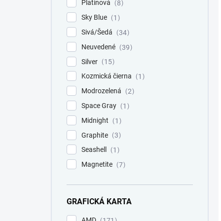
Platinová
8
Sky Blue
1
Sivá/Šedá
34
Neuvedené
39
Silver
15
Kozmická čierna
1
Modrozelená
2
Space Gray
1
Midnight
1
Graphite
3
Seashell
1
Magnetite
7
GRAFICKÁ KARTA
AMD
171