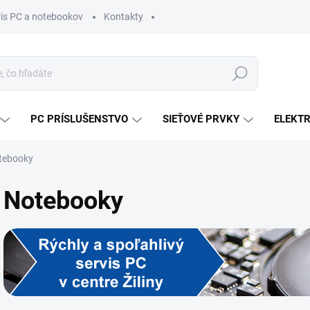
vis PC a notebookov
Kontakty
Hľadať
PC PRÍSLUŠENSTVO
SIEŤOVÉ PRVKY
ELEKT
tebooky
Notebooky