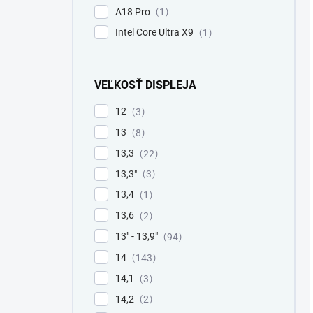
A18 Pro
1
Intel Core Ultra X9
1
VEĽKOSŤ DISPLEJA
12
3
13
8
13,3
22
13,3"
3
13,4
1
13,6
2
13" - 13,9"
94
14
143
14,1
3
14,2
2