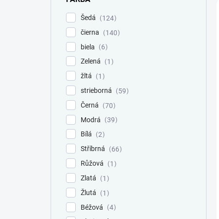
Šedá
124
čierna
140
biela
6
Zelená
1
žltá
1
strieborná
59
Černá
70
Modrá
39
Bílá
2
Stříbrná
66
Růžová
1
Zlatá
1
Žlutá
1
Béžová
4