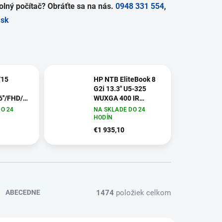
lný počítač? Obráťte sa na nás.
0948 331 554
,
.sk
/15
HP NTB EliteBook 8
G2i 13.3" U5-325
6''/FHD/16GB/1TB/RTX
WUXGA 400 IR
5MP,16GB,512GB,WiFi7,BT,FpS,bckl
O 24
NA SKLADE DO 24
R 9S7-
kbd ,bez adapteru,
HODÍN
65
Win11Pro
€1 935,10
DG1N2ET#BCM
1474
položiek celkom
ABECEDNE