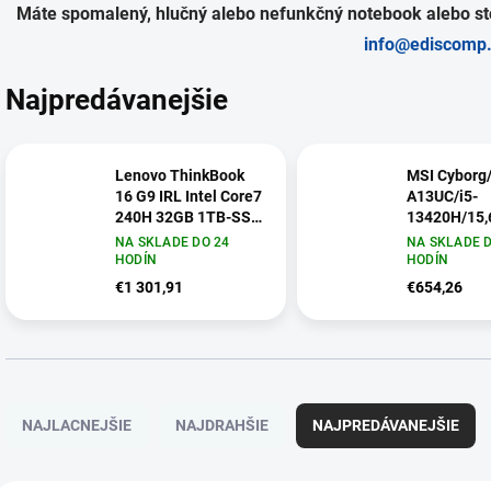
Máte spomalený, hlučný alebo nefunkčný notebook alebo sto
info@ediscomp
Najpredávanejšie
Lenovo ThinkBook
MSI Cyborg
16 G9 IRL Intel Core7
A13UC/i5-
240H 32GB 1TB-SSD
13420H/15,
16" WUXGA IPS AG
3050/bez
NA SKLADE DO 24
NA SKLADE D
IntelGraphics
OS/Black/2
HODÍN
HODÍN
Win11Pro Arctic Grey
15K111-22
€1 301,91
€654,26
21US0082CK
R
a
NAJLACNEJŠIE
NAJDRAHŠIE
NAJPREDÁVANEJŠIE
d
e
n