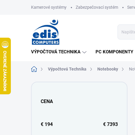
Prejsť
Kamerové systémy
Zabezpečovací systém
Ser
na
obsah
VÝPOČTOVÁ TECHNIKA
PC KOMPONENTY
Domov
Výpočtová Technika
Notebooky
No
B
o
č
CENA
n
ý
p
a
€
194
€
7393
n