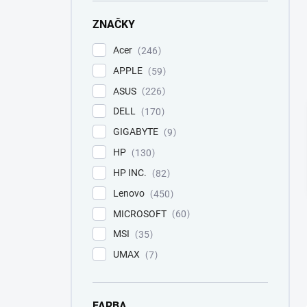
e
l
ZNAČKY
Acer
246
APPLE
59
ASUS
226
DELL
170
GIGABYTE
9
HP
130
HP INC.
82
Lenovo
450
MICROSOFT
60
MSI
35
UMAX
7
FARBA