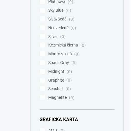
Platinová
0
Sky Blue
0
Sivá/Šedá
0
Neuvedené
0
Silver
0
Kozmická čierna
0
Modrozelená
0
Space Gray
0
Midnight
0
Graphite
0
Seashell
0
Magnetite
0
GRAFICKÁ KARTA
AMD
0