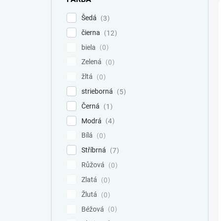
Šedá
3
čierna
12
biela
0
Zelená
0
žltá
0
strieborná
5
Černá
1
Modrá
4
Bílá
0
Stříbrná
7
Růžová
0
Zlatá
0
Žlutá
0
Béžová
0