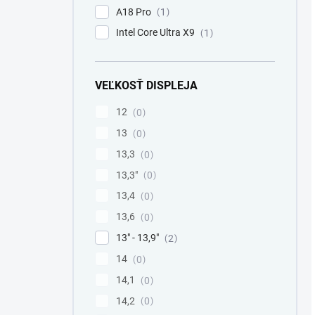
A18 Pro
1
Intel Core Ultra X9
1
VEĽKOSŤ DISPLEJA
12
0
13
0
13,3
0
13,3"
0
13,4
0
13,6
0
13" - 13,9"
2
14
0
14,1
0
14,2
0