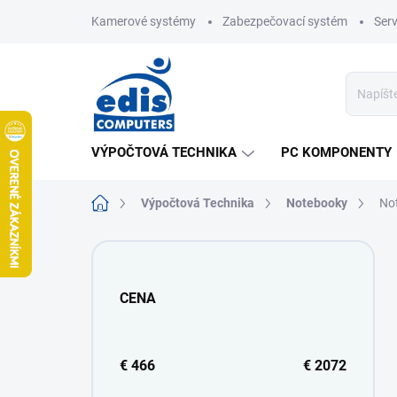
Prejsť
Kamerové systémy
Zabezpečovací systém
Ser
na
obsah
VÝPOČTOVÁ TECHNIKA
PC KOMPONENTY
Domov
Výpočtová Technika
Notebooky
No
B
o
č
CENA
n
ý
p
a
€
466
€
2072
n