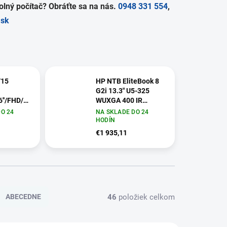
lný počítač? Obráťte sa na nás.
0948 331 554
,
.sk
/15
HP NTB EliteBook 8
G2i 13.3" U5-325
6''/FHD/16GB/1TB/RTX
WUXGA 400 IR
5MP,16GB,512GB,WiFi7,BT,FpS,bckl
O 24
NA SKLADE DO 24
R 9S7-
kbd ,bez adapteru,
HODÍN
65
Win11Pro
€1 935,11
DG1N2ET#BCM
46
položiek celkom
ABECEDNE