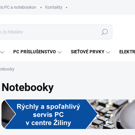
vis PC a notebookov
Kontakty
Hľadať
PC PRÍSLUŠENSTVO
SIEŤOVÉ PRVKY
ELEKT
tebooky
Notebooky