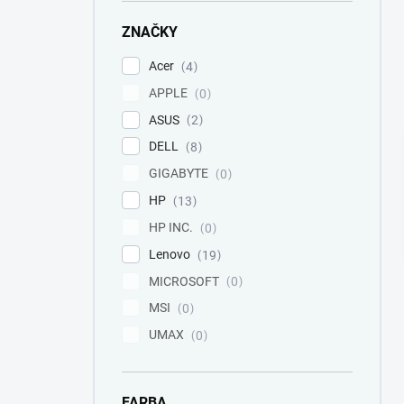
e
l
ZNAČKY
Acer
4
APPLE
0
ASUS
2
DELL
8
GIGABYTE
0
HP
13
HP INC.
0
Lenovo
19
MICROSOFT
0
MSI
0
UMAX
0
FARBA