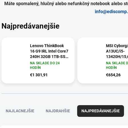
Máte spomalený, hlučný alebo nefunkčný notebook alebo sto
info@ediscomp
Najpredávanejšie
Lenovo ThinkBook
MSI Cyborg
16 G9 IRL Intel Core7
A13UC/i5-
240H 32GB 1TB-SSD
13420H/15,
16" WUXGA IPS AG
3050/bez
NA SKLADE DO 24
NA SKLADE D
IntelGraphics
OS/Black/2
HODÍN
HODÍN
Win11Pro Arctic Grey
15K111-22
€1 301,91
€654,26
21US0082CK
R
a
NAJLACNEJŠIE
NAJDRAHŠIE
NAJPREDÁVANEJŠIE
d
e
n