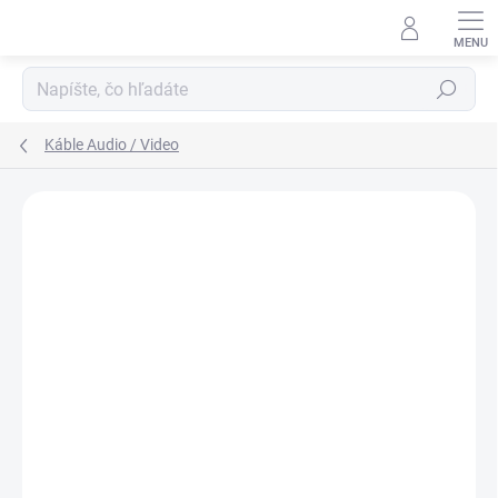
Prejsť
na
obsah
Hľadať
Káble Audio / Video
ZNAČKA:
NEDIS