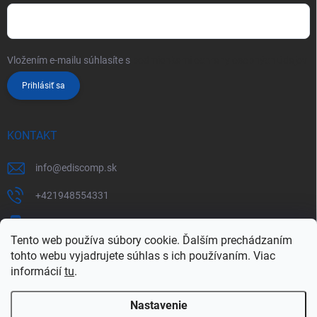
Vložením e-mailu súhlasíte s
podmienkami ochrany osobných údajov
Prihlásiť sa
KONTAKT
info
@
ediscomp.sk
+421948554331
+421948331554
Tento web používa súbory cookie. Ďalším prechádzaním
tohto webu vyjadrujete súhlas s ich používaním. Viac
informácií
tu
.
Nastavenie