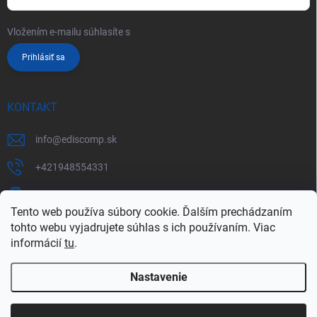
Vložením e-mailu súhlasíte s
podmienkami ochrany osobných údajov
Prihlásiť sa
KONTAKT
info
@
ediscomp.sk
+421948554331
+421948331554
Tento web používa súbory cookie. Ďalším prechádzaním
tohto webu vyjadrujete súhlas s ich používaním. Viac
informácií
tu
.
Nastavenie
Copyright 2026
ediscomp
. Všetky práva vyhradené.
Upraviť nastavenie