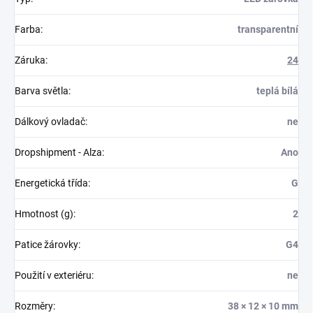
Farba
:
transparentní
Záruka
:
24
Barva světla
:
teplá bílá
Dálkový ovladač
:
ne
Dropshipment - Alza
:
Ano
Energetická třída
:
G
Hmotnost (g)
:
2
Patice žárovky
:
G4
Použití v exteriéru
:
ne
Rozměry
:
38 × 12 × 10 mm