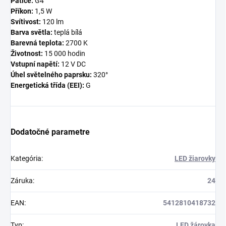
Patice:
G4
Příkon:
1,5 W
Svítivost:
120 lm
Barva světla:
teplá bílá
Barevná teplota:
2700 K
Životnost:
15 000 hodin
Vstupní napětí:
12 V DC
Úhel světelného paprsku:
320°
Energetická třída (EEI):
G
Dodatočné parametre
Kategória
:
LED žiarovky
Záruka
:
24
EAN
:
5412810418732
Typ
:
LED žárovka