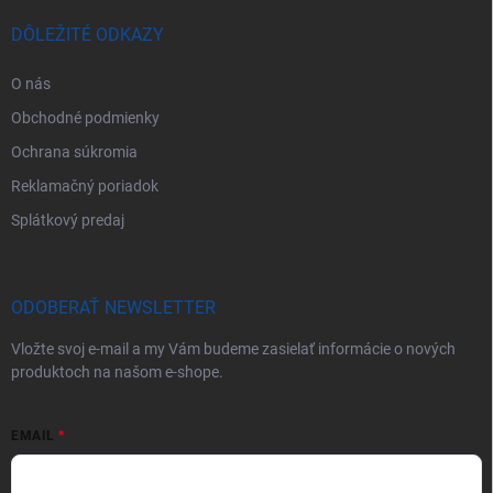
DÔLEŽITÉ ODKAZY
O nás
Obchodné podmienky
Ochrana súkromia
Reklamačný poriadok
Splátkový predaj
ODOBERAŤ NEWSLETTER
Vložte svoj e-mail a my Vám budeme zasielať informácie o nových
produktoch na našom e-shope.
EMAIL