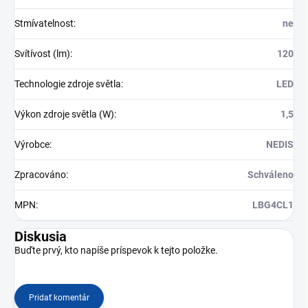
Stmívatelnost
:
ne
Svítívost (lm)
:
120
Technologie zdroje světla
:
LED
Výkon zdroje světla (W)
:
1,5
Výrobce
:
NEDIS
Zpracováno
:
Schváleno
MPN
:
LBG4CL1
Diskusia
Buďte prvý, kto napíše príspevok k tejto položke.
Pridať komentár