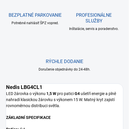
BEZPLATNÉ PARKOVANIE
PROFESIONÁLNE
SLUŽBY
Potrebné nahlásiť ŠPZ vopred.
Inštalácie, servis a poradenstvo.
RÝCHLE DODANIE
Doručenie objednávky do 24-48h.
Nedis LBG4CL1
LED žárovka o výkonu
1,5 W
pro patici
G4
ušetří energie a plně
nahradí klasickou žárovku s výkonem 15 W. Matný kryt zajistí
rovnoměrnou distribuci světla.
ZÁKLADNÍ SPECIFIKACE