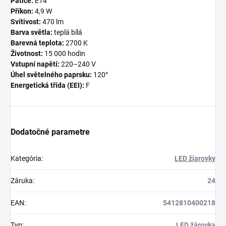
Patice:
E14
Příkon:
4,9 W
Svítivost:
470 lm
Barva světla:
teplá bílá
Barevná teplota:
2700 K
Životnost:
15 000 hodin
Vstupní napětí:
220–240 V
Úhel světelného paprsku:
120°
Energetická třída (EEI):
F
Dodatočné parametre
Kategória
:
LED žiarovky
Záruka
:
24
EAN
:
5412810400218
Typ
:
LED žárovka