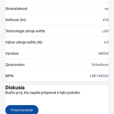
Stmívatelnost
:
ne
Svítívost (lm)
:
470
Technologie zdroje světla
:
LED
Výkon zdroje světla (W)
:
4,9
Výrobce
:
NEDIS
Zpracováno
:
Schváleno
MPN
:
LBE14R502
Diskusia
Buďte prvý, kto napíše príspevok k tejto položke.
Pridať komentár