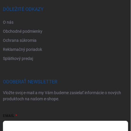
DÔLEŽITÉ ODKAZY
O nás
Obchodné podmienky
Ochrana súkromia
Reklamačný poriadok
Splátkový predaj
ODOBERAŤ NEWSLETTER
Vložte svoj e-mail a my Vám budeme zasielať informácie o nových
produktoch na našom e-shope.
EMAIL