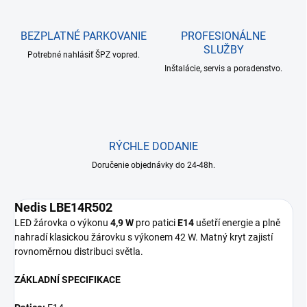
BEZPLATNÉ PARKOVANIE
PROFESIONÁLNE
SLUŽBY
Potrebné nahlásiť ŠPZ vopred.
Inštalácie, servis a poradenstvo.
RÝCHLE DODANIE
Doručenie objednávky do 24-48h.
Nedis LBE14R502
LED žárovka o výkonu
4,9 W
pro patici
E14
ušetří energie a plně
nahradí klasickou žárovku s výkonem 42 W. Matný kryt zajistí
rovnoměrnou distribuci světla.
ZÁKLADNÍ SPECIFIKACE