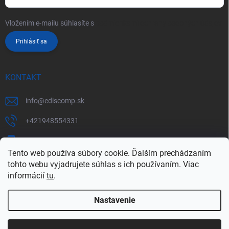
Vložením e-mailu súhlasíte s
podmienkami ochrany osobných údajov
Prihlásiť sa
KONTAKT
info
@
ediscomp.sk
+421948554331
+421948331554
Tento web používa súbory cookie. Ďalším prechádzaním
tohto webu vyjadrujete súhlas s ich používaním. Viac
informácií
tu
.
Nastavenie
Copyright 2026
ediscomp
. Všetky práva vyhradené.
Upraviť nastavenie