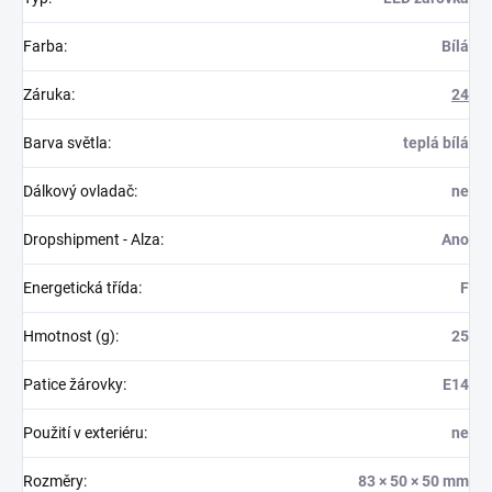
Farba
:
Bílá
Záruka
:
24
Barva světla
:
teplá bílá
Dálkový ovladač
:
ne
Dropshipment - Alza
:
Ano
Energetická třída
:
F
Hmotnost (g)
:
25
Patice žárovky
:
E14
Použití v exteriéru
:
ne
Rozměry
:
83 × 50 × 50 mm