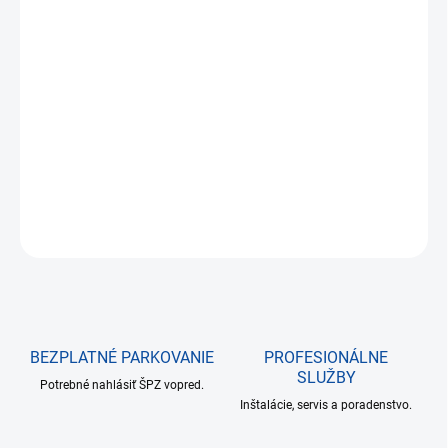
€129,19
€105,03 bez DPH
Jednotková
NA SKLADE DO 24 HODÍN
cena:
−
+
Pridať do košíka
DETAILNÉ INFORMÁCIE
OPÝTAŤ SA
BEZPLATNÉ PARKOVANIE
PROFESIONÁLNE
SLUŽBY
Potrebné nahlásiť ŠPZ vopred.
Inštalácie, servis a poradenstvo.