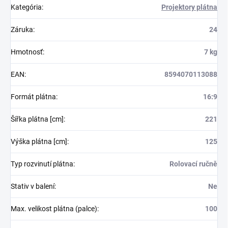
Kategória
:
Projektory plátna
Záruka
:
24
Hmotnosť
:
7 kg
EAN
:
8594070113088
Formát plátna
:
16:9
Šířka plátna [cm]
:
221
Výška plátna [cm]
:
125
Typ rozvinutí plátna
:
Rolovací ručně
Stativ v balení
:
Ne
Max. velikost plátna (palce)
:
100