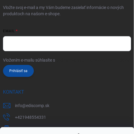
Vložte svoj e-mail a my Vám budeme zasielať informácie o nových
produktoch na našom e-shope.
EMAIL
Vložením e-mailu súhlasíte s
podmienkami ochrany osobných údajov
Prihlásiť sa
KONTAKT
info
@
ediscomp.sk
+421948554331
+421948331554