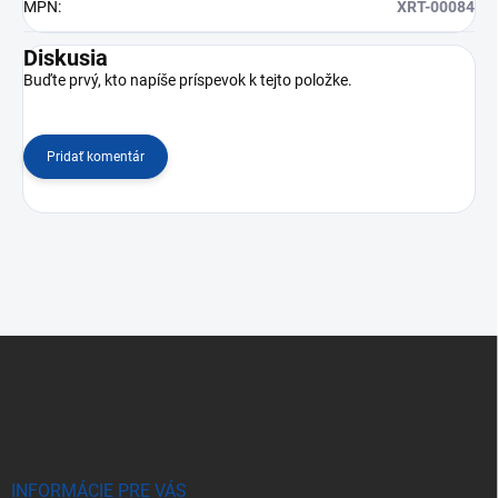
MPN
:
XRT-00084
Diskusia
Buďte prvý, kto napíše príspevok k tejto položke.
Pridať komentár
Z
á
p
ä
t
i
e
INFORMÁCIE PRE VÁS