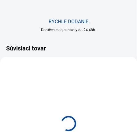
RÝCHLE DODANIE
Doručenie objednávky do 24-48h.
Súvisiaci tovar
NA SKLADE DO 24 HODÍN
Montážny set pre
projekčné plátna XRT-
00060