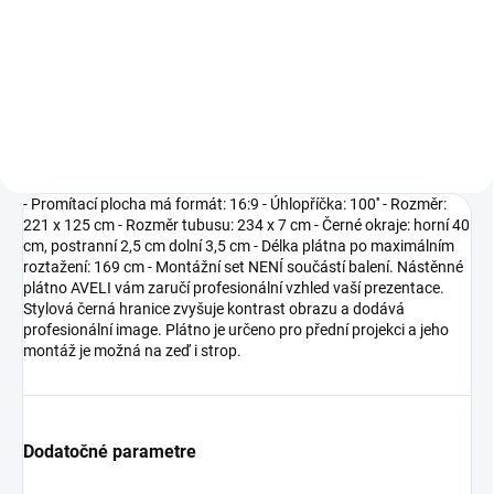
€4,85
Do košíka
- Promítací plocha má formát: 16:9 - Úhlopříčka: 100'' - Rozměr:
221 x 125 cm - Rozměr tubusu: 234 x 7 cm - Černé okraje: horní 40
cm, postranní 2,5 cm dolní 3,5 cm - Délka plátna po maximálním
roztažení: 169 cm - Montážní set NENÍ součástí balení. Nástěnné
plátno AVELI vám zaručí profesionální vzhled vaší prezentace.
Stylová černá hranice zvyšuje kontrast obrazu a dodává
profesionální image. Plátno je určeno pro přední projekci a jeho
montáž je možná na zeď i strop.
Dodatočné parametre