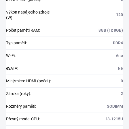
Výkon napájecího zdroje
120
(W)
:
Počet paměti RAM
:
8GB (1x 8GB)
Typ paměti
:
DDR4
Wi-Fi
:
Ano
eSATA
:
Ne
Mini/micro HDMI (počet)
:
0
Záruka (roky)
:
2
Rozměry paměti
:
SODIMM
Přesný model CPU
:
i3-1215U