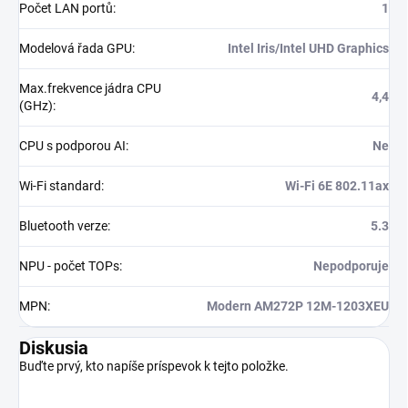
Počet LAN portů
:
1
Modelová řada GPU
:
Intel Iris/Intel UHD Graphics
Max.frekvence jádra CPU
4,4
(GHz)
:
CPU s podporou AI
:
Ne
Wi-Fi standard
:
Wi-Fi 6E 802.11ax
Bluetooth verze
:
5.3
NPU - počet TOPs
:
Nepodporuje
MPN
:
Modern AM272P 12M-1203XEU
Diskusia
Buďte prvý, kto napíše príspevok k tejto položke.