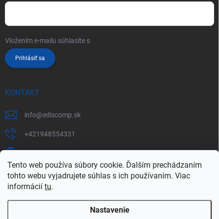
Vložením e-mailu súhlasíte s
podmienkami ochrany osobných údajov
Prihlásiť sa
KONTAKT
info
@
ediscomp.sk
+421948554331
+421948331554
Tento web používa súbory cookie. Ďalším prechádzaním
tohto webu vyjadrujete súhlas s ich používaním. Viac
informácií
tu
.
Nastavenie