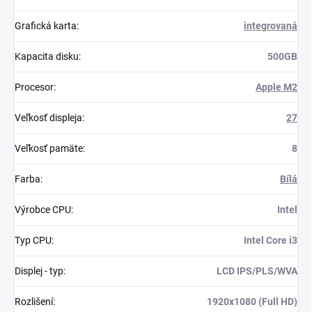
Grafická karta
:
integrovaná
Kapacita disku
:
500GB
Procesor
:
Apple M2
Veľkosť displeja
:
27
Veľkosť pamäte
:
8
Farba
:
Bílá
Výrobce CPU
:
Intel
Typ CPU
:
Intel Core i3
Displej - typ
:
LCD IPS/PLS/WVA
Rozlišení
:
1920x1080 (Full HD)