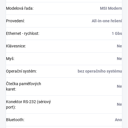
Modelová řada
:
MSI Modern
Provedení
:
All-in-one řešení
Ethernet - rychlost
:
1 Gbs
Klávesnice
:
Ne
Myš
:
Ne
Operační systém
:
bez operačního systému
Čtečka paměťových
Ne
karet
:
Konektor RS-232 (sériový
Ne
port)
:
Bluetooth
:
Ano