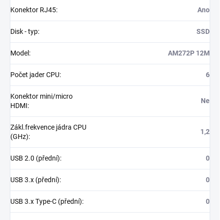
Konektor RJ45
:
Ano
Disk - typ
:
SSD
Model
:
AM272P 12M
Počet jader CPU
:
6
Konektor mini/micro
Ne
HDMI
:
Zákl.frekvence jádra CPU
1,2
(GHz)
:
USB 2.0 (přední)
:
0
USB 3.x (přední)
:
0
USB 3.x Type-C (přední)
:
0