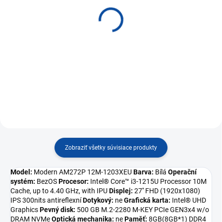
DATACOM Patchkábel
DATACOM Patchkábel
3m, UTP, Cat5e, RJ45,
10m, UTP, Cat5e, RJ45,
sivý 1530
sivý 1560
€3,86
€7,44
Do košíka
Do košíka
Zobraziť všetky súvisiace produkty
Model:
Modern AM272P 12M-1203XEU
Barva:
Bílá
Operační
systém:
BezOS
Procesor:
Intel® Core™ i3-1215U Processor 10M
Cache, up to 4.40 GHz, with IPU
Displej:
27'' FHD (1920x1080)
IPS 300nits antireflexní
Dotykový:
ne
Grafická karta:
Intel® UHD
Graphics
Pevný disk:
500 GB M.2-2280 M-KEY PCIe GEN3x4 w/o
DRAM NVMe
Optická mechanika:
ne
Paměť:
8GB(8GB*1) DDR4