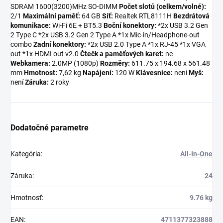
SDRAM 1600(3200)MHz SO-DIMM
Počet slotů (celkem/volné):
2/1
Maximální paměť:
64 GB
Síť:
Realtek RTL8111H
Bezdrátová
komunikace:
Wi-Fi 6E + BT5.3
Boční konektory:
*2x USB 3.2 Gen
2 Type C *2x USB 3.2 Gen 2 Type A *1x Mic-in/Headphone-out
combo
Zadní konektory:
*2x USB 2.0 Type A *1x RJ-45 *1x VGA
out *1x HDMI out v2.0
Čtečk a paměťových karet:
ne
Webkamera:
2.0MP (1080p)
Rozměry:
611.75 x 194.68 x 561.48
mm
Hmotnost:
7,62 kg
Napájení:
120 W
Klávesnice:
není
Myš:
není
Záruka:
2 roky
Dodatočné parametre
Kategória
:
All-In-One
Záruka
:
24
Hmotnosť
:
9.76 kg
EAN
:
4711377323888