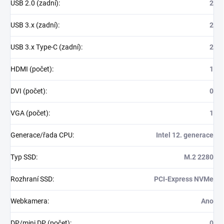
USB 2.0 (zadní)
:
2
USB 3.x (zadní)
:
2
USB 3.x Type-C (zadní)
:
2
HDMI (počet)
:
1
DVI (počet)
:
0
VGA (počet)
:
1
Generace/řada CPU
:
Intel 12. generace
Typ SSD
:
M.2 2280
Rozhraní SSD
:
PCI-Express NVMe
Webkamera
:
Ano
DP/mini DP (počet)
:
0