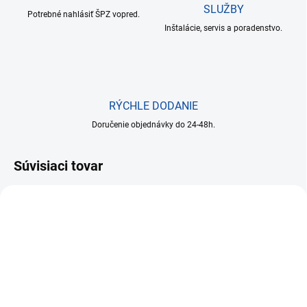
SLUŽBY
Potrebné nahlásiť ŠPZ vopred.
Inštalácie, servis a poradenstvo.
RÝCHLE DODANIE
Doručenie objednávky do 24-48h.
Súvisiaci tovar
NA SKLADE DO 24 HODÍN
NA SKLADE DO 24 HODÍN