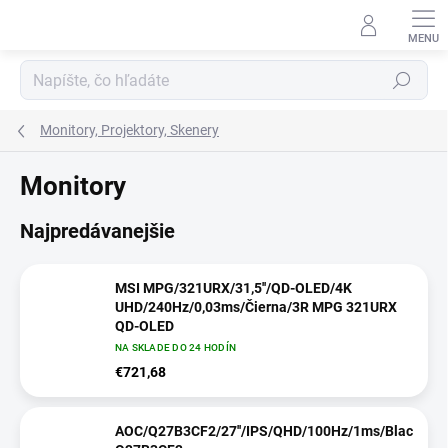
Prejsť
na
obsah
Hľadať
Monitory, Projektory, Skenery
Monitory
Najpredávanejšie
MSI MPG/321URX/31,5''/QD-OLED/4K
UHD/240Hz/0,03ms/Čierna/3R MPG 321URX
QD-OLED
NA SKLADE DO 24 HODÍN
€721,68
AOC/Q27B3CF2/27''/IPS/QHD/100Hz/1ms/Black/3R