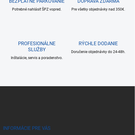
BEZPLATNÉ PARKOVANIE
DOPRAVA ZDARMA
Potrebné nahlásiť ŠPZ vopred.
Pre všetky objednávky nad 350€.
PROFESIONÁLNE
RÝCHLE DODANIE
SLUŽBY
Doručenie objednávky do 24-48h.
Inštalácie, servis a poradenstvo.
Z
á
p
ä
t
i
e
INFORMÁCIE PRE VÁS