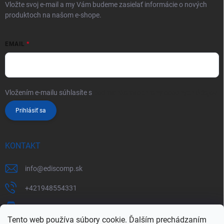
Vložte svoj e-mail a my Vám budeme zasielať informácie o nových
produktoch na našom e-shope.
EMAIL
Vložením e-mailu súhlasíte s
podmienkami ochrany osobných údajov
Prihlásiť sa
KONTAKT
info
@
ediscomp.sk
+421948554331
+421948331554
Tento web používa súbory cookie. Ďalším prechádzaním