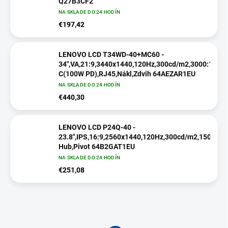
Q27B3CF2
NA SKLADE DO 24 HODÍN
€197,42
LENOVO LCD T34WD-40+MC60 -
34",VA,21:9,3440x1440,120Hz,300cd/m2,3000:1,4m
C(100W PD),RJ45,Nákl,Zdvih 64AEZAR1EU
NA SKLADE DO 24 HODÍN
€440,30
LENOVO LCD P24Q-40 -
23.8",IPS,16:9,2560x1440,120Hz,300cd/m2,1500:1,
Hub,Pivot 64B2GAT1EU
NA SKLADE DO 24 HODÍN
€251,08