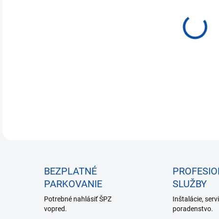
€5,
Jedn
NA 
cena
DETA
BEZPLATNÉ
PROFESI
PARKOVANIE
SLUŽBY
Potrebné nahlásiť ŠPZ
Inštalácie, serv
vopred.
poradenstvo.