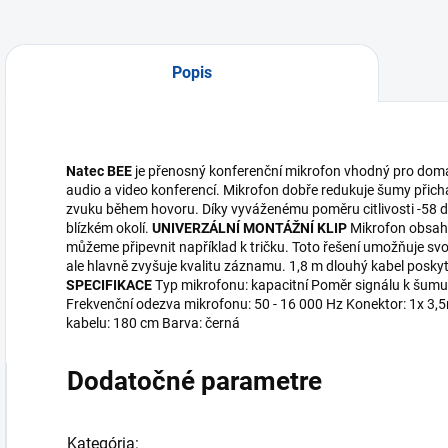
Popis
Natec BEE
je přenosný konferenční mikrofon vhodný pro domá
audio a video konferencí. Mikrofon dobře redukuje šumy přicháze
zvuku během hovoru. Díky vyváženému poměru citlivosti -58 dB
blízkém okolí.
UNIVERZÁLNÍ MONTÁŽNÍ KLIP
Mikrofon obsahu
můžeme připevnit například k tričku. Toto řešení umožňuje s
ale hlavně zvyšuje kvalitu záznamu. 1,8 m dlouhý kabel poskyt
SPECIFIKACE
Typ mikrofonu: kapacitní Poměr signálu k šumu 
Frekvenční odezva mikrofonu: 50 - 16 000 Hz Konektor: 1x 3
kabelu: 180 cm Barva: černá
Dodatočné parametre
Kategória
: