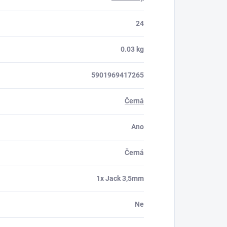
24
0.03 kg
5901969417265
Černá
Ano
Černá
1x Jack 3,5mm
Ne