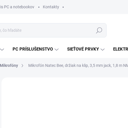
vis PC a notebookov
Kontakty
Hľadať
PC PRÍSLUŠENSTVO
SIEŤOVÉ PRVKY
ELEKT
Mikrofóny
Mikrofón Natec Bee, držiak na klip, 3,5 mm jack, 1,8 m 
ZNAČKA:
NATEC
MÔŽ
DO:
11.
MOŽ
DOR
€6