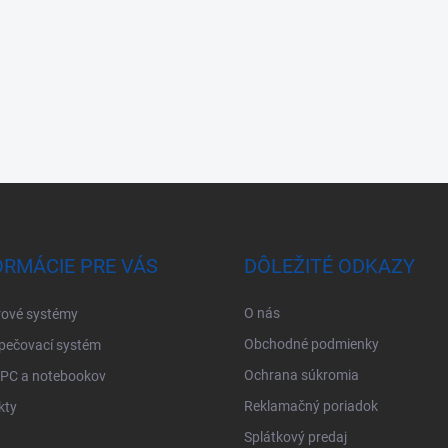
ORMÁCIE PRE VÁS
DÔLEŽITÉ ODKAZY
O nás
ové systémy
Obchodné podmienky
pečovací systém
Ochrana súkromia
 PC a notebookov
Reklamačný poriadok
kty
Splátkový predaj