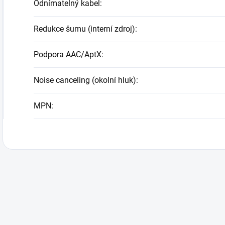
Odnímatelný kabel
:
Redukce šumu (interní zdroj)
:
Podpora AAC/AptX
:
Noise canceling (okolní hluk)
:
MPN
: