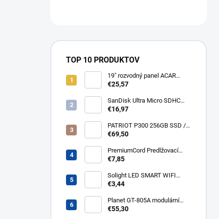
TOP 10 PRODUKTOV
19" rozvodný panel ACAR
8x230V, vypínač, indikátor
€25,57
napětí, přepěťová ochrana,
kabel 3m Acar S8 FA
SanDisk Ultra Micro SDHC
32GB 120MB/s A1+ada
€16,97
SDSQUA4-032G-GN6MA
PATRIOT P300 256GB SSD /
Interní / M.2 PCIe Gen3 x4
€69,50
NVMe 1.3 / 2280
P300P256GM28
PremiumCord Predlžovací
kábel - sieť 230V, IEC 320 C13
€7,85
- C14, 3 m kps3
Solight LED SMART WIFI
žiarovka, GU10, 5W, RGB,
€3,44
400lm WZ326
Planet GT-805A modulární
konvertor Gigabit
€55,30
10/100/1000BaseT/SX GT-