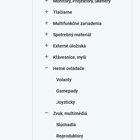
Monitory, Projektory, Skenery
e
l
Tlačiarne
Multifunkčné zariadenia
Spotrebný materiál
Externé úložiská
Klávesnice, myši
Herné ovládače
Volanty
Gamepady
Joysticky
Zvuk, multimédiá
Slúchadlá
Reproduktory