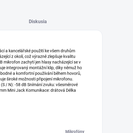
Diskusia
cí a kancelářské použití ke všem druhům
jící z okolí, což výrazně zlepšuje kvalitu
 mikrofon zachytí jen hlasy nacházející se v
je integrovaný montážní klip, díky němuž ho
vobodné a komfortní používání během hovorů,
uje široké možnosti připojení mikrofonu.
(S / N): -58 dB Snímání zvuku: všesměrové
,5mm Mini Jack Komunikace: drátová Délka
Mikrofóny