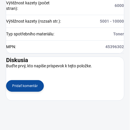
Výtěžnost kazety (počet
6000
stran)
:
Výtěžnost kazety (rozsah str.)
:
5001 - 10000
Typ spotřebního materiálu
:
Toner
MPN
:
45396302
Diskusia
Buďte prvý, kto napíše príspevok k tejto položke.
Pridať komentár