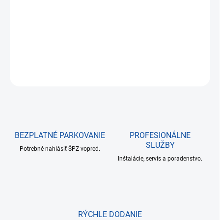
cena:
−
+
Pridať do košíka
DETAILNÉ INFORMÁCIE
OPÝTAŤ SA
BEZPLATNÉ PARKOVANIE
PROFESIONÁLNE
SLUŽBY
Potrebné nahlásiť ŠPZ vopred.
Inštalácie, servis a poradenstvo.
RÝCHLE DODANIE