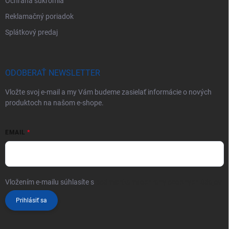
Ochrana súkromia
Reklamačný poriadok
Splátkový predaj
ODOBERAŤ NEWSLETTER
Vložte svoj e-mail a my Vám budeme zasielať informácie o nových
produktoch na našom e-shope.
EMAIL
Vložením e-mailu súhlasíte s
podmienkami ochrany osobných údajov
Prihlásiť sa