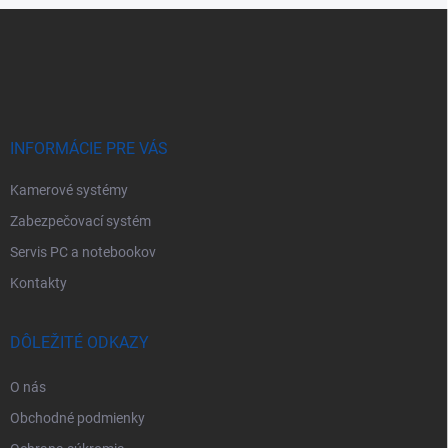
Z
á
p
ä
t
i
e
INFORMÁCIE PRE VÁS
Kamerové systémy
Zabezpečovací systém
Servis PC a notebookov
Kontakty
DÔLEŽITÉ ODKAZY
O nás
Obchodné podmienky