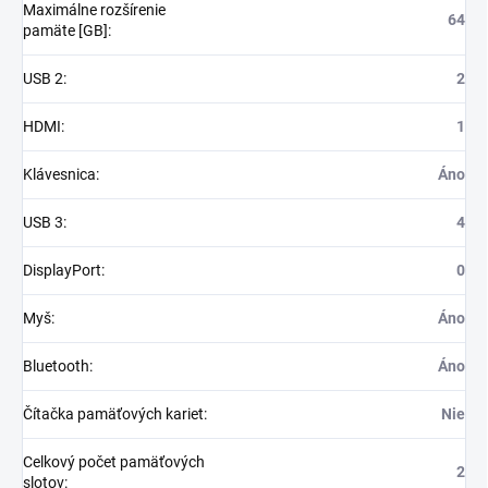
Maximálne rozšírenie
64
pamäte [GB]
:
USB 2
:
2
HDMI
:
1
Klávesnica
:
Áno
USB 3
:
4
DisplayPort
:
0
Myš
:
Áno
Bluetooth
:
Áno
Čítačka pamäťových kariet
:
Nie
Celkový počet pamäťových
2
slotov
: