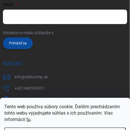
EMAIL
Vložením e-mailu súhlasíte s
podmienkami ochrany osobných údajov
Prihlásiť sa
KONTAKT
info
@
ediscomp.sk
+421948554331
+421948331554
Tento web používa súbory cookie. Ďalším prechádzaním
tohto webu vyjadrujete súhlas s ich používaním. Viac
informácií
tu
.