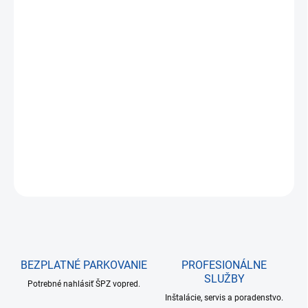
€871,57
€708,59 bez DPH
Jednotková
NA SKLADE DO 24 HODÍN
cena:
−
+
Pridať do košíka
DETAILNÉ INFORMÁCIE
OPÝTAŤ SA
BEZPLATNÉ PARKOVANIE
PROFESIONÁLNE
SLUŽBY
Potrebné nahlásiť ŠPZ vopred.
Inštalácie, servis a poradenstvo.