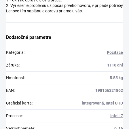
1.Pokrytie opráv dielov a práce.
2. Vyriešenie problému už počas prvého hovoru, v pripade potreby
Lenovo tím naplánuje opravu priamo u vás.
Dodatočné parametre
Kategória
:
Počítače
Záruka
:
1116 dní
Hmotnosť
:
5.55 kg
EAN
:
198156321862
Grafická karta
:
integrovaná
,
Intel UHD
Procesor
:
Intel i7
Veľkosť pamäte
:
0, 16