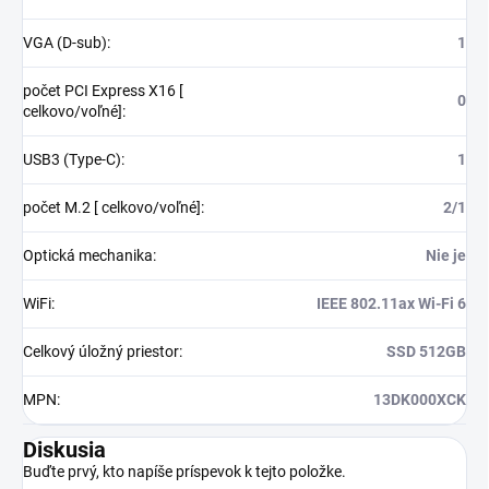
VGA (D-sub)
:
1
počet PCI Express X16 [
0
celkovo/voľné]
:
USB3 (Type-C)
:
1
počet M.2 [ celkovo/voľné]
:
2/1
Optická mechanika
:
Nie je
WiFi
:
IEEE 802.11ax Wi-Fi 6
Celkový úložný priestor
:
SSD 512GB
MPN
:
13DK000XCK
Diskusia
Buďte prvý, kto napíše príspevok k tejto položke.