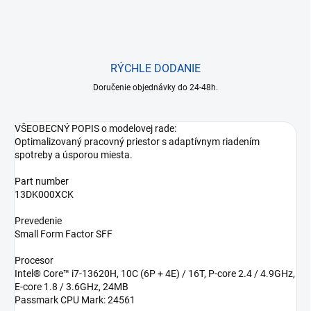
RÝCHLE DODANIE
Doručenie objednávky do 24-48h.
VŠEOBECNÝ POPIS o modelovej rade:
Optimalizovaný pracovný priestor s adaptívnym riadením
spotreby a úsporou miesta.
Part number
13DK000XCK
Prevedenie
Small Form Factor SFF
Procesor
Intel® Core™ i7-13620H, 10C (6P + 4E) / 16T, P-core 2.4 / 4.9GHz,
E-core 1.8 / 3.6GHz, 24MB
Passmark CPU Mark: 24561