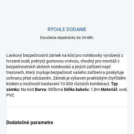
RÝCHLE DODANIE
Doručenie objednávky do 24-48h.
Lankový bezpečnostní zámek na kód pro notebooky vyrobený z
tvrzené oceli, pokrytý gumovou vrstvou, vhodný pro montáž v
bezpečnostních slotech notebooků a jiných zařízení např.
trezorech, který zvyšuje bezpečnost vašeho zařízení a poskytuje
ochranu před odcizením. Zámek je vybaven praktickým čtyřčíslím
kódem s možností nastavení 10 000 různých kombinací.
Typ
zámku:
Na kód
Barva:
Stříbrná
Délka kabelu:
1,8m
Materiál:
ocel,
PVC
Dodatočné parametre