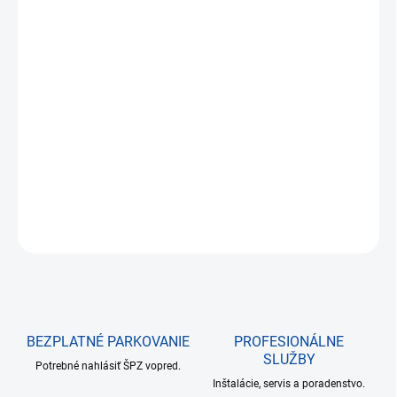
€8,14
€6,62 bez DPH
Jednotková
NA SKLADE DO 24 HODÍN
cena:
−
+
Pridať do košíka
DETAILNÉ INFORMÁCIE
OPÝTAŤ SA
BEZPLATNÉ PARKOVANIE
PROFESIONÁLNE
SLUŽBY
Potrebné nahlásiť ŠPZ vopred.
Inštalácie, servis a poradenstvo.