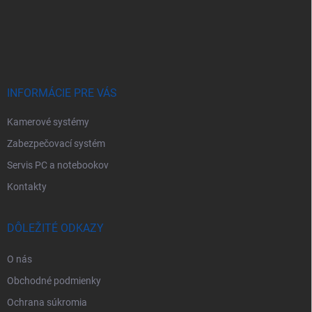
Z
á
p
ä
t
i
e
INFORMÁCIE PRE VÁS
Kamerové systémy
Zabezpečovací systém
Servis PC a notebookov
Kontakty
DÔLEŽITÉ ODKAZY
O nás
Obchodné podmienky
Ochrana súkromia