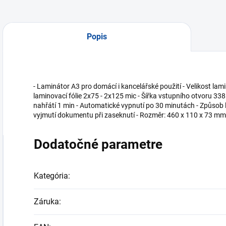
Popis
- Laminátor A3 pro domácí i kancelářské použití - Velikost lamin
laminovací fólie 2x75 - 2x125 mic - Šířka vstupního otvoru 
nahřátí 1 min - Automatické vypnutí po 30 minutách - Způsob 
vyjmutí dokumentu při zaseknutí - Rozměr: 460 x 110 x 73 mm
Dodatočné parametre
Kategória
:
Záruka
: