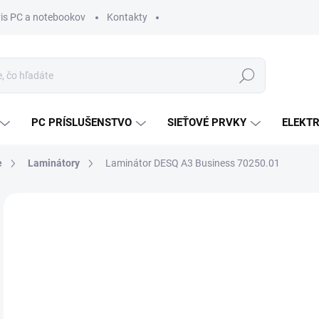
vis PC a notebookov
Kontakty
Hľadať
PC PRÍSLUŠENSTVO
SIEŤOVÉ PRVKY
ELEKT
e
Laminátory
Laminátor DESQ A3 Business 70250.01
ZNAČKA:
AVELI
MÔŽ
DO:
11.
MOŽ
DOR
€6