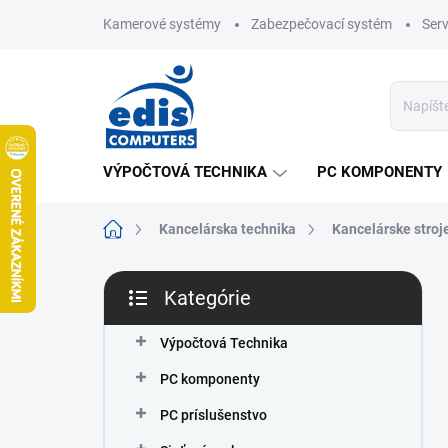
Prejsť
Kamerové systémy
Zabezpečovací systém
Ser
na
obsah
VÝPOČTOVÁ TECHNIKA
PC KOMPONENTY
Domov
Kancelárska technika
Kancelárske stroj
B
Kategórie
o
Preskočiť
č
kategórie
n
Výpočtová Technika
ý
PC komponenty
p
a
PC príslušenstvo
n