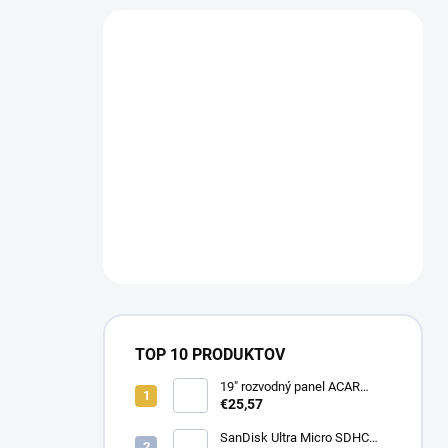
TOP 10 PRODUKTOV
19" rozvodný panel ACAR
8x230V, vypínač, indikátor
€25,57
napětí, přepěťová ochrana,
kabel 3m Acar S8 FA
SanDisk Ultra Micro SDHC