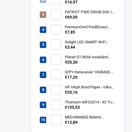
32GB 120MB/s A1+ada
€16,97
SDSQUA4-032G-GN6MA
PATRIOT P300 256GB SSD /
Interní / M.2 PCIe Gen3 x4
€69,50
NVMe 1.3 / 2280
P300P256GM28
PremiumCord Predlžovací
kábel - sieť 230V, IEC 320 C13
€7,85
- C14, 3 m kps3
Solight LED SMART WIFI
žiarovka, GU10, 5W, RGB,
€3,44
400lm WZ326
Planet GT-805A modulární
konvertor Gigabit
€55,30
10/100/1000BaseT/SX GT-
805A
SFP+ transceiver 10GBASE-
SR/SW, multirate, MM, OM3-
€17,20
300/OM2-82/OM1-33m,
850nm VCSEL, LC dup., DMI ,
HP Inkjet Bond Paper - rolka
DELL komp.. SFP-PLUS-SR-
24'' Q1396A
€20,16
DELL
Thomson 43FG2S14 - 43" Full
HD, Google TV, LED, čierny
€195,53
43FG2S14
MEDIARANGE Batérie
nabíjateľné AAA, USB-C, 4ks
€12,89
MRBAT160