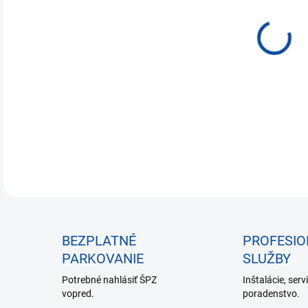
€54
Jedn
NA 
cena
DETA
BEZPLATNÉ
PROFESI
PARKOVANIE
SLUŽBY
Potrebné nahlásiť ŠPZ
Inštalácie, serv
vopred.
poradenstvo.