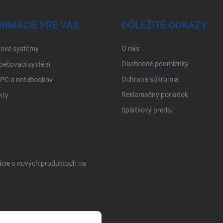
ORMÁCIE PRE VÁS
DÔLEŽITÉ ODKAZY
O nás
ové systémy
Obchodné podmienky
pečovací systém
Ochrana súkromia
 PC a notebookov
Reklamačný poriadok
kty
Splátkový predaj
ácie o nových produktoch na