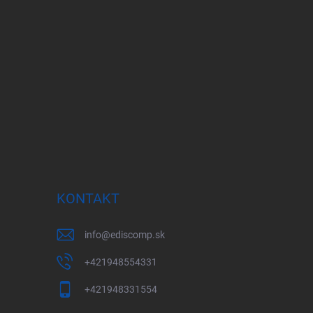
KONTAKT
info
@
ediscomp.sk
+421948554331
+421948331554