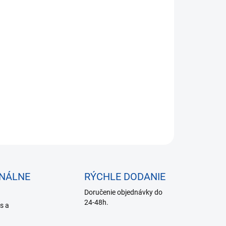
,18 bez DPH
otková
SKLADE DO 24 HODÍN
:
−
+
Pridať do košíka
ILNÉ INFORMÁCIE
OPÝTAŤ SA
ONÁLNE
RÝCHLE DODANIE
Doručenie objednávky do
24-48h.
is a