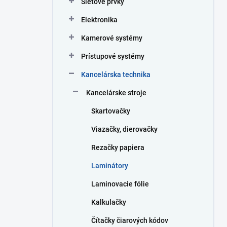
Sieťové prvky
e
l
Elektronika
Kamerové systémy
Prístupové systémy
Kancelárska technika
Kancelárske stroje
Skartovačky
Viazačky, dierovačky
Rezačky papiera
Laminátory
Laminovacie fólie
Kalkulačky
Čítačky čiarových kódov