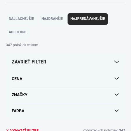
R
a
NAJLACNEJŠIE
NAJDRAHŠIE
NAJPREDÁVANEJŠIE
d
e
ABECEDNE
n
i
347
položiek celkom
e
p
ZAVRIEŤ FILTER
r
o
d
CENA
u
k
t
ZNAČKY
o
v
FARBA
Zobrazených položiek:
347
VYMAZAŤ FILTRE