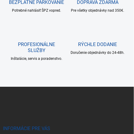
r
BEZPLATNÉ PARKOVANIE
DOPRAVA ZDARMA
n
v
i
Potrebné nahlásiť ŠPZ vopred.
Pre všetky objednávky nad 350€.
k
e
y
v
ý
p
i
PROFESIONÁLNE
RÝCHLE DODANIE
s
SLUŽBY
u
Doručenie objednávky do 24-48h.
Inštalácie, servis a poradenstvo.
Z
á
p
ä
t
i
e
INFORMÁCIE PRE VÁS