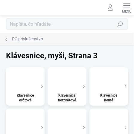
Prejsť
na
obsah
Hľadať
PC príslušenstvo
Klávesnice, myši
, Strana 3
Klávesnice
Klávesnice
Klávesnice
drôtové
bezdrôtové
herné