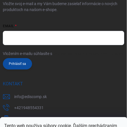
Vložte svoj e-mail a my Vám budeme zasielať informácie o nových
produktoch na našom e-shope.
EMAIL
Vložením e-mailu súhlasíte s
podmienkami ochrany osobných údajov
Prihlásiť sa
KONTAKT
info
@
ediscomp.sk
+421948554331
+421948331554
Tento web používa súbory cookie. Ďalším prechádzaním