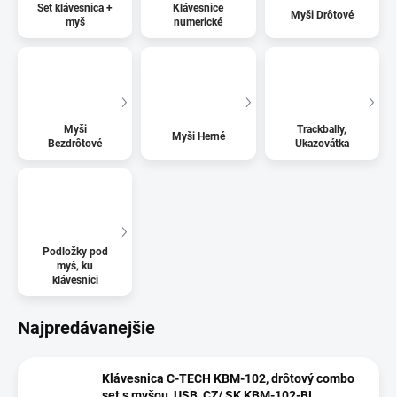
Set klávesnica +
Klávesnice
Myši Drôtové
myš
numerické
Myši
Trackbally,
Myši Herné
Bezdrôtové
Ukazovátka
Podložky pod
myš, ku
klávesnici
Najpredávanejšie
Klávesnica C-TECH KBM-102, drôtový combo
set s myšou, USB, CZ/ SK KBM-102-BL