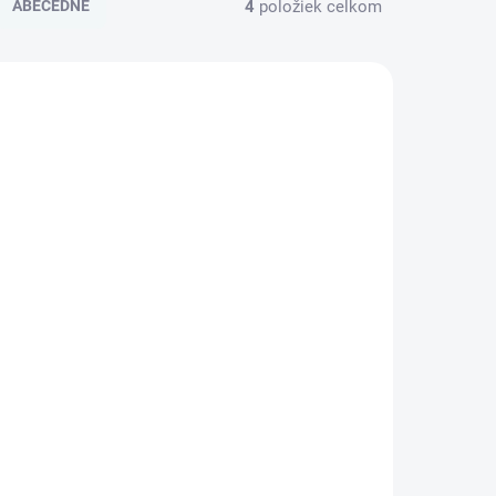
4
položiek celkom
ABECEDNE
BTCMSW
SKAS90XB0280-BMU0L0BS
4 HODÍN
NA SKLADE DO 24 HODÍN
ASUS MOUSE WT425
ss
Wireless silver -
-
optická bezdrôtová
myš; strieborná
€13,46
90XB0280-BMU0L0
Do košíka