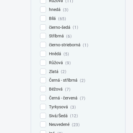
Ružová
11
hnedá
3
Bílá
65
čierno-šedá
1
Stříbrná
6
čierno-strieborná
1
Hnědá
5
Růžová
9
Zlatá
2
Černá - stříbrná
2
Béžová
7
Černá - červená
7
Tyrkysová
3
Sivá/Šedá
12
Neuvedené
23