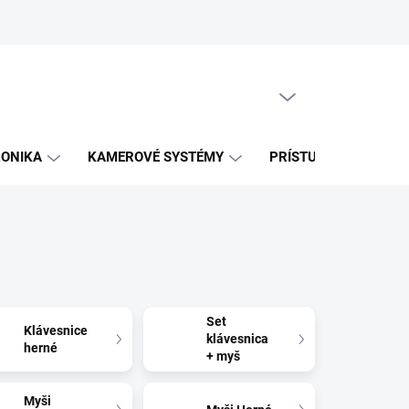
PRÁZDNY KOŠÍK
NÁKUPNÝ
KOŠÍK
RONIKA
KAMEROVÉ SYSTÉMY
PRÍSTUPOVÉ SYSTÉM
Set
Klávesnice
klávesnica
herné
+ myš
Myši