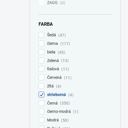
ZAGG
0
FARBA
Šedá
47
čierna
117
biela
45
Zelená
13
fialová
11
Červená
11
žltá
4
strieborná
4
Černá
350
čierno-modrá
1
Modrá
50