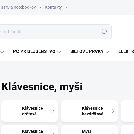
vis PC a notebookov
Kontakty
Hľadať
PC PRÍSLUŠENSTVO
SIEŤOVÉ PRVKY
ELEKT
Klávesnice, myši
Klávesnice
Klávesnice
drôtové
bezdrôtové
Klávesnice
Myši