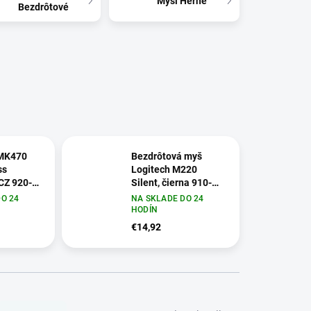
Myši Herné
Bezdrôtové
MK470
Bezdrôtová myš
ss
Logitech M220
CZ 920-
Silent, čierna 910-
004878
O 24
NA SKLADE DO 24
HODÍN
€14,92