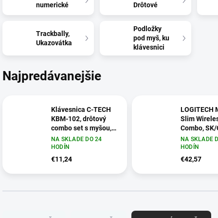
numerické
Drôtové
Podložky
Trackbally,
pod myš, ku
Ukazovátka
klávesnici
Najpredávanejšie
Klávesnica C-TECH
LOGITECH 
KBM-102, drôtový
Slim Wirele
combo set s myšou,
Combo, SK/
USB, CZ/ SK KBM-
009260
NA SKLADE DO 24
NA SKLADE D
102-BL
HODÍN
HODÍN
€11,24
€42,57
R
a