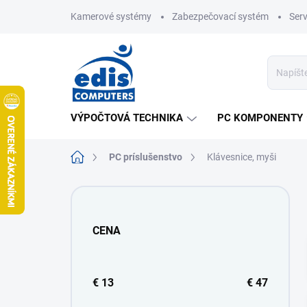
Prejsť
Kamerové systémy
Zabezpečovací systém
Ser
na
obsah
VÝPOČTOVÁ TECHNIKA
PC KOMPONENTY
Domov
PC príslušenstvo
Klávesnice, myši
B
o
č
CENA
n
ý
p
a
€
13
€
47
n