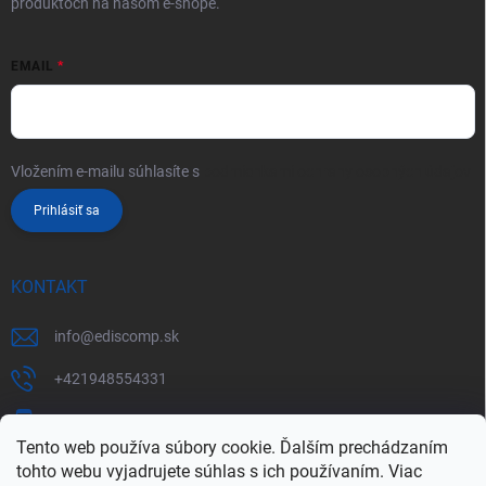
produktoch na našom e-shope.
EMAIL
Vložením e-mailu súhlasíte s
podmienkami ochrany osobných údajov
Prihlásiť sa
KONTAKT
info
@
ediscomp.sk
+421948554331
+421948331554
Tento web používa súbory cookie. Ďalším prechádzaním
tohto webu vyjadrujete súhlas s ich používaním. Viac