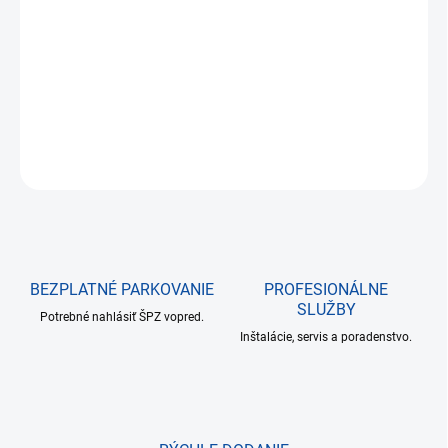
cena:
−
+
Pridať do košíka
Typ pamäťového modulu:SODIMM DDR5; Vlastnosti RAM:Pasívny
chladič
OPÝTAŤ SA
BEZPLATNÉ PARKOVANIE
PROFESIONÁLNE
SLUŽBY
Potrebné nahlásiť ŠPZ vopred.
Inštalácie, servis a poradenstvo.