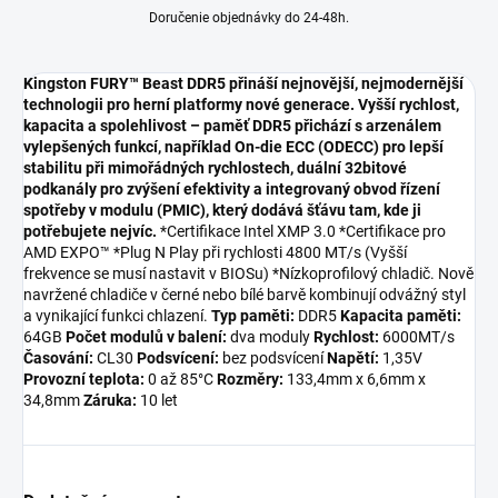
Doručenie objednávky do 24-48h.
Kingston FURY™ Beast DDR5 přináší nejnovější, nejmodernější
technologii pro herní platformy nové generace. Vyšší rychlost,
kapacita a spolehlivost – paměť DDR5 přichází s arzenálem
vylepšených funkcí, například On-die ECC (ODECC) pro lepší
stabilitu při mimořádných rychlostech, duální 32bitové
podkanály pro zvýšení efektivity a integrovaný obvod řízení
spotřeby v modulu (PMIC), který dodává šťávu tam, kde ji
potřebujete nejvíc.
*Certifikace Intel XMP 3.0 *Certifikace pro
AMD EXPO™ *Plug N Play při rychlosti 4800 MT/s (Vyšší
frekvence se musí nastavit v BIOSu) *Nízkoprofilový chladič. Nově
navržené chladiče v černé nebo bílé barvě kombinují odvážný styl
a vynikající funkci chlazení.
Typ paměti:
DDR5
Kapacita paměti:
64GB
Počet modulů v balení:
dva moduly
Rychlost:
6000MT/s
Časování:
CL30
Podsvícení:
bez podsvícení
Napětí:
1,35V
Provozní teplota:
0 až 85°C
Rozměry:
133,4mm x 6,6mm x
34,8mm
Záruka:
10 let