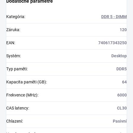
Dodatočné parametre
Kategória
:
DDR 5 - DIMM
Záruka
:
120
EAN
:
740617343250
Systém
:
Desktop
Typ paměti
:
DDR5
Kapacita paměti (GB)
:
64
Frekvence (MHz)
:
6000
CAS latency
:
CL30
Chlazení
:
Pasivní