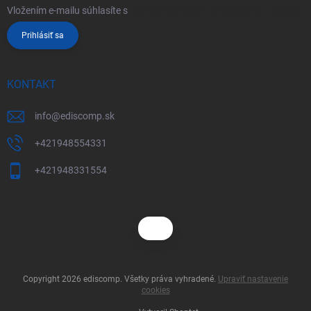
Vložením e-mailu súhlasíte s
podmienkami ochrany osobných údajov
Prihlásiť sa
KONTAKT
info
@
ediscomp.sk
+421948554331
+421948331554
Copyright 2026
ediscomp
. Všetky práva vyhradené.
Upraviť nastavenie
cookies