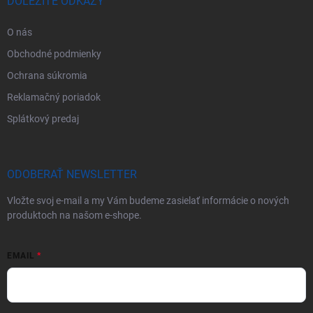
DÔLEŽITÉ ODKAZY
O nás
Obchodné podmienky
Ochrana súkromia
Reklamačný poriadok
Splátkový predaj
ODOBERAŤ NEWSLETTER
Vložte svoj e-mail a my Vám budeme zasielať informácie o nových
produktoch na našom e-shope.
EMAIL