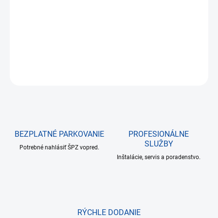
cena:
−
+
Pridať do košíka
DETAILNÉ INFORMÁCIE
OPÝTAŤ SA
BEZPLATNÉ PARKOVANIE
PROFESIONÁLNE
SLUŽBY
Potrebné nahlásiť ŠPZ vopred.
Inštalácie, servis a poradenstvo.
RÝCHLE DODANIE