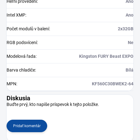
Herní provedení
:
Ano
Intel XMP
:
Ano
Počet modulů v balení
:
2x32GB
RGB podsvícení
:
Ne
Modelová řada
:
Kingston FURY Beast EXPO
Barva chladiče
:
Bílá
MPN
:
KF560C30BWEK2-64
Diskusia
Buďte prvý, kto napíše príspevok k tejto položke.
Pridať komentár