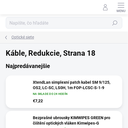
Prejsť
na
obsah
Hľadať
Optické siete
Káble, Redukcie
, Strana 18
Najpredávanejšie
XtendLan simplexní patch kabel SM 9/125,
OS2, LC-SC, LS0H, 1m FOP-LCSC-S-1-9
NA SKLADE DO 24 HODÍN
€7,22
Bezprašné ubrousky KIMWIPES GREEN pro
čištění optických vláken Kimwipes-G