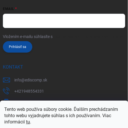
EMAIL
Vložením e-mailu súhlasíte s
podmienkami ochrany osobných údajov
Prihlásiť sa
KONTAKT
info
@
ediscomp.sk
+421948554331
+421948331554
Tento web používa súbory cookie. Ďalším prechádzaním
tohto webu vyjadrujete súhlas s ich používaním. Viac
informácií
tu
.