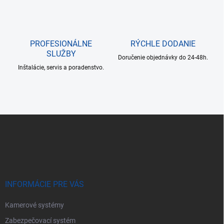
PROFESIONÁLNE
RÝCHLE DODANIE
SLUŽBY
Doručenie objednávky do 24-48h.
Inštalácie, servis a poradenstvo.
Z
á
p
ä
t
i
e
INFORMÁCIE PRE VÁS
Kamerové systémy
Zabezpečovací systém