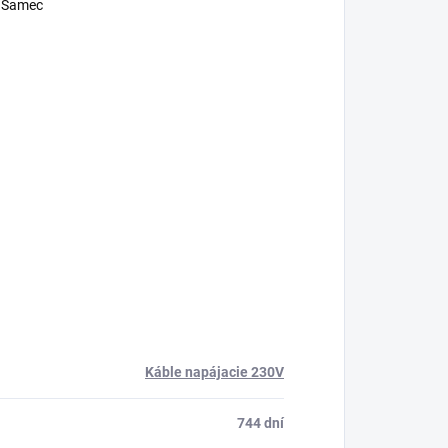
A Samec
Káble napájacie 230V
744 dní