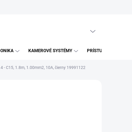
PRÁZDNY KOŠÍK
NÁKUPNÝ
KOŠÍK
RONIKA
KAMEROVÉ SYSTÉMY
PRÍSTUPOVÉ SYSTÉM
14 - C15, 1.8m, 1.00mm2, 10A, čierny 19991122
EME DORUČIŤ
8.2026
NOSTI
UČENIA
,32