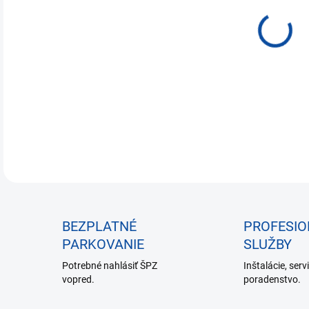
€7,
Jedn
NA 
cena
DETA
BEZPLATNÉ
PROFESI
PARKOVANIE
SLUŽBY
Potrebné nahlásiť ŠPZ
Inštalácie, serv
vopred.
poradenstvo.