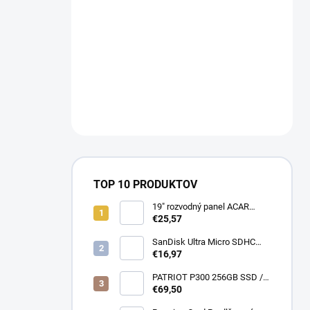
TOP 10 PRODUKTOV
19" rozvodný panel ACAR
8x230V, vypínač, indikátor
€25,57
napětí, přepěťová ochrana,
kabel 3m Acar S8 FA
SanDisk Ultra Micro SDHC
32GB 120MB/s A1+ada
€16,97
SDSQUA4-032G-GN6MA
PATRIOT P300 256GB SSD /
Interní / M.2 PCIe Gen3 x4
€69,50
NVMe 1.3 / 2280