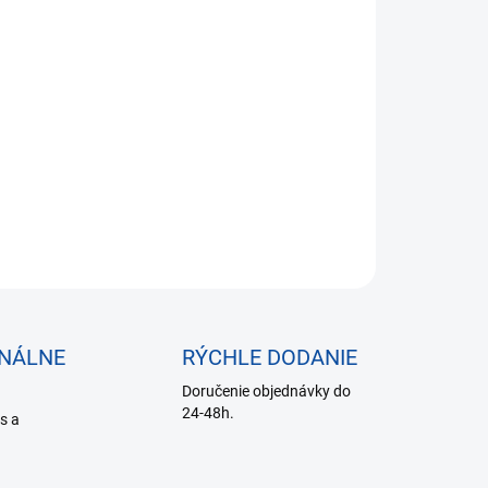
58 bez DPH
otková
SKLADE DO 24 HODÍN
:
−
+
Pridať do košíka
ILNÉ INFORMÁCIE
OPÝTAŤ SA
ONÁLNE
RÝCHLE DODANIE
Doručenie objednávky do
24-48h.
is a