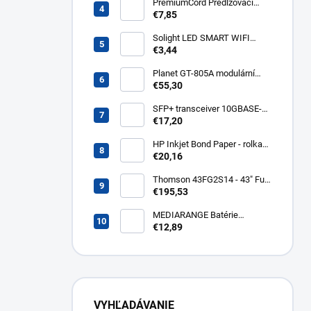
P300P256GM28
PremiumCord Predlžovací
kábel - sieť 230V, IEC 320 C13
€7,85
- C14, 3 m kps3
Solight LED SMART WIFI
žiarovka, GU10, 5W, RGB,
€3,44
400lm WZ326
Planet GT-805A modulární
konvertor Gigabit
€55,30
10/100/1000BaseT/SX GT-
805A
SFP+ transceiver 10GBASE-
SR/SW, multirate, MM, OM3-
€17,20
300/OM2-82/OM1-33m,
850nm VCSEL, LC dup., DMI ,
HP Inkjet Bond Paper - rolka
DELL komp.. SFP-PLUS-SR-
24'' Q1396A
€20,16
DELL
Thomson 43FG2S14 - 43" Full
HD, Google TV, LED, čierny
€195,53
43FG2S14
MEDIARANGE Batérie
nabíjateľné AAA, USB-C, 4ks
€12,89
MRBAT160
VYHĽADÁVANIE