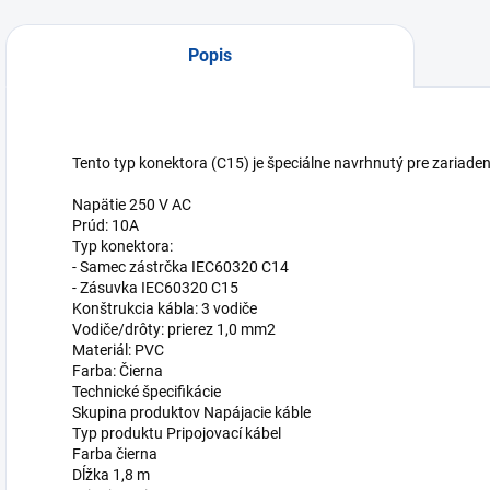
Popis
Tento typ konektora (C15) je špeciálne navrhnutý pre zariaden
Napätie 250 V AC
Prúd: 10A
Typ konektora:
- Samec zástrčka IEC60320 C14
- Zásuvka IEC60320 C15
Konštrukcia kábla: 3 vodiče
Vodiče/drôty: prierez 1,0 mm2
Materiál: PVC
Farba: Čierna
Technické špecifikácie
Skupina produktov Napájacie káble
Typ produktu Pripojovací kábel
Farba čierna
Dĺžka 1,8 m