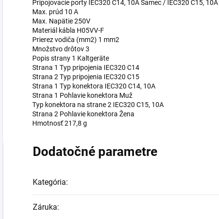
Pripojovacie porty IEC320 C14, 10A Samec / IEC320 C15, 10
Max. prúd 10 A
Max. Napätie 250V
Materiál kábla H05VV-F
Prierez vodiča (mm2) 1 mm2
Množstvo drôtov 3
Popis strany 1 Kaltgeräte
Strana 1 Typ pripojenia IEC320 C14
Strana 2 Typ pripojenia IEC320 C15
Strana 1 Typ konektora IEC320 C14, 10A
Strana 1 Pohlavie konektora Muž
Typ konektora na strane 2 IEC320 C15, 10A
Strana 2 Pohlavie konektora Žena
Hmotnosť 217,8 g
Dodatočné parametre
Kategória
:
Záruka
: