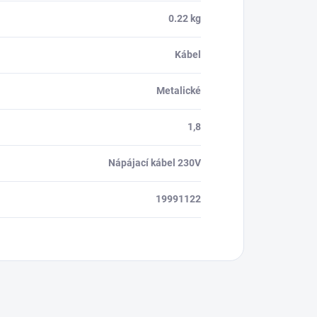
0.22 kg
Kábel
Metalické
1,8
Nápájací kábel 230V
19991122