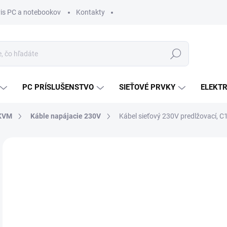
vis PC a notebookov
Kontakty
Hľadať
PC PRÍSLUŠENSTVO
SIEŤOVÉ PRVKY
ELEKT
 KVM
Káble napájacie 230V
Kábel sieťový 230V predlžovací, C
ZNAČKA:
VALUE
MÔŽ
DO:
11.
MOŽ
DOR
€9