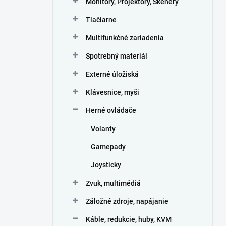
Monitory, Projektory, Skenery
e
l
Tlačiarne
Multifunkčné zariadenia
Spotrebný materiál
Externé úložiská
Klávesnice, myši
Herné ovládače
Volanty
Gamepady
Joysticky
Zvuk, multimédiá
Záložné zdroje, napájanie
Káble, redukcie, huby, KVM