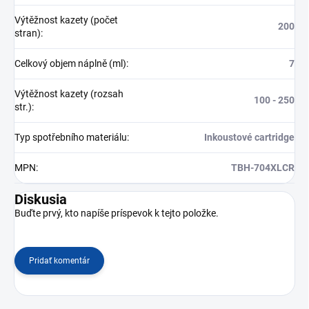
Výtěžnost kazety (počet
200
stran)
:
Celkový objem náplně (ml)
:
7
Výtěžnost kazety (rozsah
100 - 250
str.)
:
Typ spotřebního materiálu
:
Inkoustové cartridge
MPN
:
TBH-704XLCR
Diskusia
Buďte prvý, kto napíše príspevok k tejto položke.
Pridať komentár