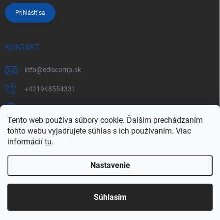
Prihlásiť sa
KONTAKT
info
@
ediscomp.sk
+421948554331
+421948331554
Tento web používa súbory cookie. Ďalším prechádzaním
tohto webu vyjadrujete súhlas s ich používaním. Viac
informácií
tu
.
Nastavenie
Copyright 2026
ediscomp
. Všetky práva vyhradené.
Upraviť nastavenie
cookies
Súhlasím
Vytvoril Shoptet