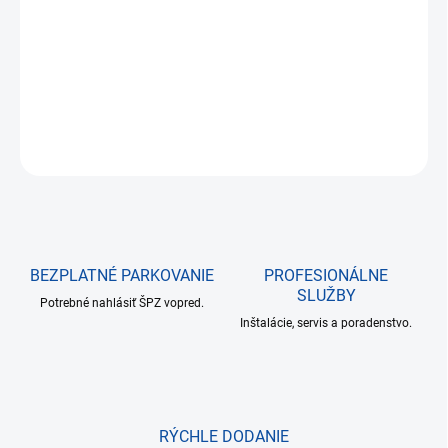
cena:
−
+
Pridať do košíka
DETAILNÉ INFORMÁCIE
OPÝTAŤ SA
BEZPLATNÉ PARKOVANIE
PROFESIONÁLNE
SLUŽBY
Potrebné nahlásiť ŠPZ vopred.
Inštalácie, servis a poradenstvo.
RÝCHLE DODANIE