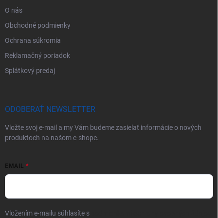
O nás
Obchodné podmienky
Ochrana súkromia
Reklamačný poriadok
Splátkový predaj
ODOBERAŤ NEWSLETTER
Vložte svoj e-mail a my Vám budeme zasielať informácie o nových
produktoch na našom e-shope.
EMAIL
Vložením e-mailu súhlasíte s
podmienkami ochrany osobných údajov