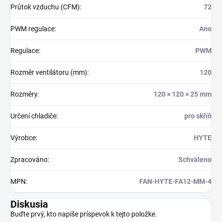
Průtok vzduchu (CFM)
:
72
PWM regulace
:
Ano
Regulace
:
PWM
Rozměr ventilátoru (mm)
:
120
Rozměry
:
120 × 120 × 25 mm
Určení chladiče
:
pro skříň
Výrobce
:
HYTE
Zpracováno
:
Schváleno
MPN
:
FAN-HYTE-FA12-MM-4
Diskusia
Buďte prvý, kto napíše príspevok k tejto položke.