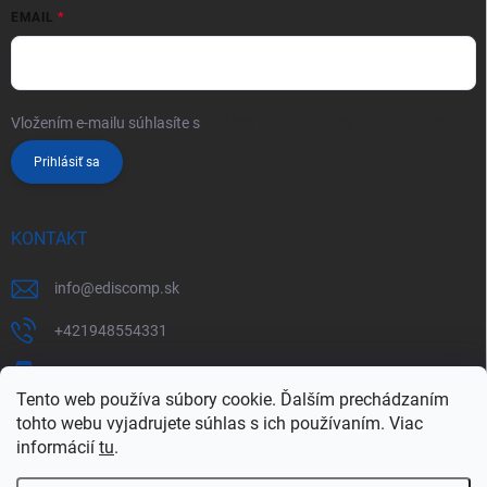
EMAIL
Vložením e-mailu súhlasíte s
podmienkami ochrany osobných údajov
Prihlásiť sa
KONTAKT
info
@
ediscomp.sk
+421948554331
+421948331554
Tento web používa súbory cookie. Ďalším prechádzaním
tohto webu vyjadrujete súhlas s ich používaním. Viac
informácií
tu
.