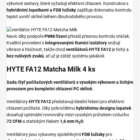
výkonné sestavy, které vyžadují efektivní chlazení. Konstrukce s
hybridními lopatkami a FDB ložisky
zajišťuje dokonalou kontrolu
teplot uvnitř skříně během dlouhodobého provozu.
Navíc díky podpoře
PWM řízení
přináší přesnou kontrolu otáček.
Kvalitní provedení s
integrovanými tlumící izolátory
snižují
vibrace a hlučnost, takže chod
ventilátorů HYTE FA12
je tichý a
bez rušivých zvuků
, ať už je zátěž systému jakákoli.
HYTE FA12 Matcha Milk 4 ks
Sada čtyř počítačových ventilátorů s vysokým výkonem a tichým
provozem pro kompletní chlazení PC skříně.
Ventilátory
HYTE FA12
představují ideální řešení pro efektivní
chlazení počítače. Díky pokročilému
hybridnímu designu lopatek
dosahují optimální rovnováhy mezi vysokým průtokem vzduchu
72 CFM
a statickým tlakem
1,6 mm H
O
.
2
Ventilátory jsou vybaveny spolehlivými
FDB ložisky
pro