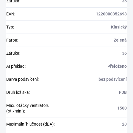
Záruka
:
36
EAN
:
1220000352698
Typ
:
Klasický
Farba
:
Zelená
Záruka
:
36
AI překlad
:
Přeloženo
Barva podsvícení
:
bez podsvícení
Druh ložiska
:
FDB
Max. otáčky ventilátoru
1500
(ot./min.)
:
Maximální hlučnost (dBA)
:
28