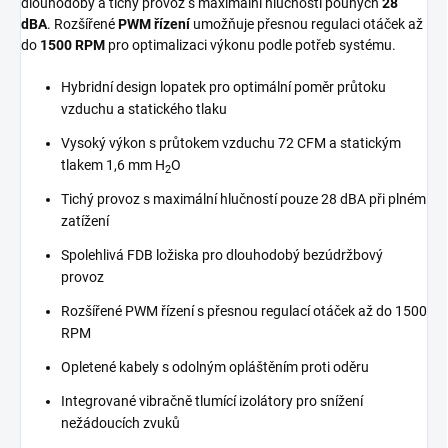
dlouhodobý a tichý provoz s maximální hlučností pouhých
28
dBA
. Rozšířené
PWM řízení
umožňuje přesnou regulaci otáček až
do
1500 RPM
pro optimalizaci výkonu podle potřeb systému.
Hybridní design lopatek pro optimální poměr průtoku
vzduchu a statického tlaku
Vysoký výkon s průtokem vzduchu 72 CFM a statickým
tlakem 1,6 mm H
O
2
Tichý provoz s maximální hlučností pouze 28 dBA při plném
zatížení
Spolehlivá FDB ložiska pro dlouhodobý bezúdržbový
provoz
Rozšířené PWM řízení s přesnou regulací otáček až do 1500
RPM
Opletené kabely s odolným opláštěním proti oděru
Integrované vibračně tlumící izolátory pro snížení
nežádoucích zvuků