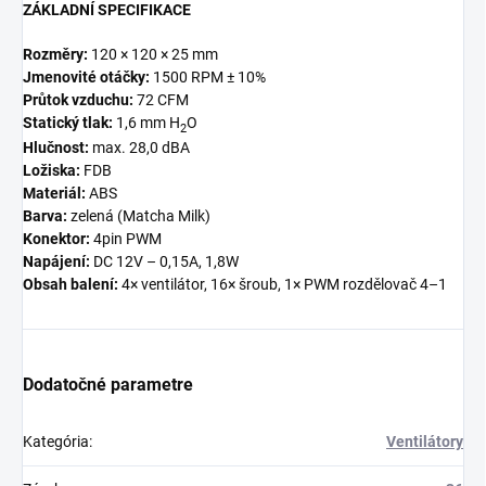
ZÁKLADNÍ SPECIFIKACE
Rozměry:
120 × 120 × 25 mm
Jmenovité otáčky:
1500 RPM ± 10%
Průtok vzduchu:
72 CFM
Statický tlak:
1,6 mm H
O
2
Hlučnost:
max. 28,0 dBA
Ložiska:
FDB
Materiál:
ABS
Barva:
zelená (Matcha Milk)
Konektor:
4pin PWM
Napájení:
DC 12V – 0,15A, 1,8W
Obsah balení:
4× ventilátor, 16× šroub, 1× PWM rozdělovač 4–1
Dodatočné parametre
Kategória
:
Ventilátory