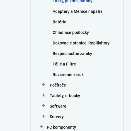
Tašky, púzdra, batohy
e
l
Adaptéry a Meniče napätia
Batérie
Chladiace podložky
Dokovacie stanice, Replikátory
Bezpečnostné zámky
Fólie a Filtre
Rozšírenie záruk
Počítače
Tablety, e-booky
Software
Servery
PC komponenty