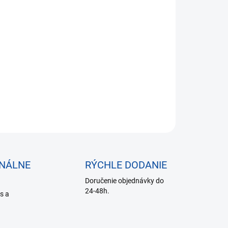
,37 bez DPH
otková
SKLADE DO 24 HODÍN
:
−
+
Pridať do košíka
:Batoh
OPÝTAŤ SA
ONÁLNE
RÝCHLE DODANIE
Doručenie objednávky do
24-48h.
is a