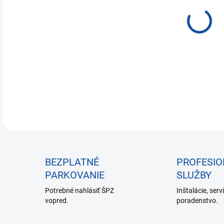
€30
Jedn
NA 
cena
Typ
BEZPLATNÉ
PROFESI
PARKOVANIE
SLUŽBY
Potrebné nahlásiť ŠPZ
Inštalácie, serv
vopred.
poradenstvo.