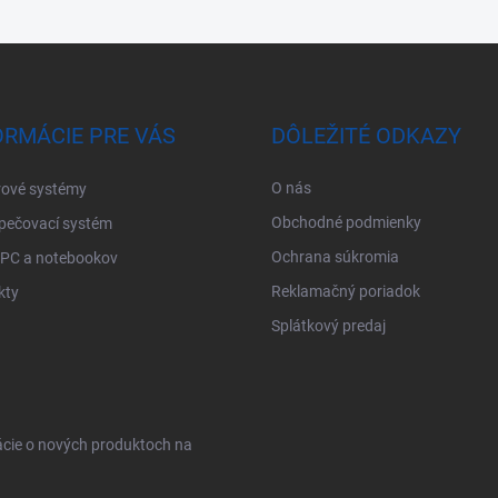
ORMÁCIE PRE VÁS
DÔLEŽITÉ ODKAZY
O nás
ové systémy
Obchodné podmienky
pečovací systém
Ochrana súkromia
 PC a notebookov
Reklamačný poriadok
kty
Splátkový predaj
ácie o nových produktoch na