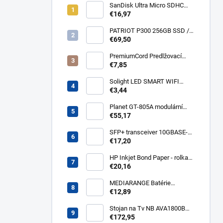
SanDisk Ultra Micro SDHC
32GB 120MB/s A1+ada
€16,97
SDSQUA4-032G-GN6MA
PATRIOT P300 256GB SSD /
Interní / M.2 PCIe Gen3 x4
€69,50
NVMe 1.3 / 2280
P300P256GM28
PremiumCord Predlžovací
kábel - sieť 230V, IEC 320 C13
€7,85
- C14, 3 m kps3
Solight LED SMART WIFI
žiarovka, GU10, 5W, RGB,
€3,44
400lm WZ326
Planet GT-805A modulární
konvertor Gigabit
€55,17
10/100/1000BaseT/SX GT-
805A
SFP+ transceiver 10GBASE-
SR/SW, multirate, MM, OM3-
€17,20
300/OM2-82/OM1-33m,
850nm VCSEL, LC dup., DMI ,
HP Inkjet Bond Paper - rolka
DELL komp.. SFP-PLUS-SR-
24'' Q1396A
€20,16
DELL
MEDIARANGE Batérie
nabíjateľné AAA, USB-C, 4ks
€12,89
MRBAT160
Stojan na Tv NB AVA1800B
AVA1800
€172,95