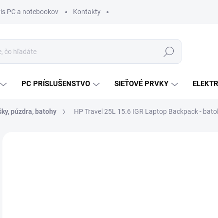
vis PC a notebookov
Kontakty
Hľadať
PC PRÍSLUŠENSTVO
SIEŤOVÉ PRVKY
ELEKT
ky, púzdra, batohy
HP Travel 25L 15.6 IGR Laptop Backpack - ba
ZNAČKA:
HP INC.
MÔŽ
DO:
12.
MOŽ
DOR
€3