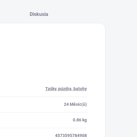
Diskusia
Tašky, púzdra, batohy
24 Měsíc(ů)
0.86 kg
4573595784908