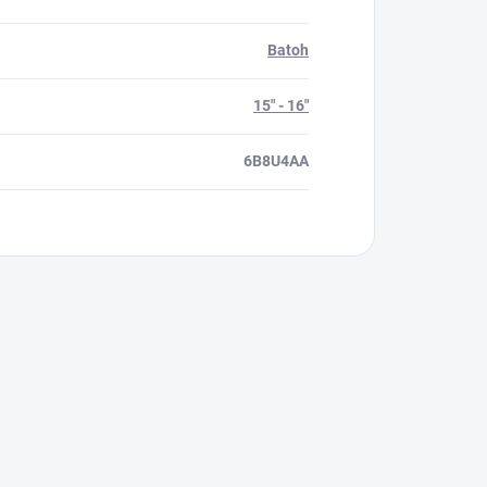
Batoh
15" - 16"
6B8U4AA