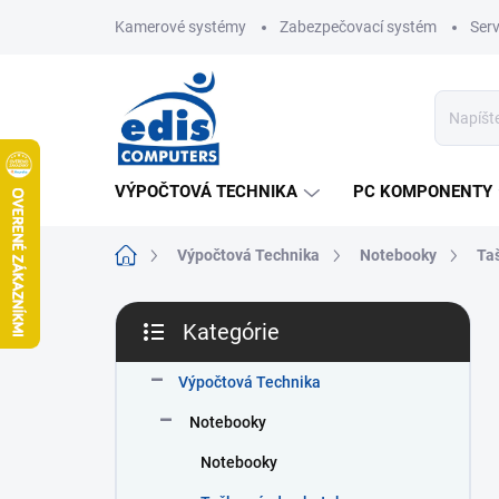
Prejsť
Kamerové systémy
Zabezpečovací systém
Ser
na
obsah
VÝPOČTOVÁ TECHNIKA
PC KOMPONENTY
Domov
Výpočtová Technika
Notebooky
Taš
B
Kategórie
o
Preskočiť
č
kategórie
n
Výpočtová Technika
ý
Notebooky
p
a
Notebooky
n