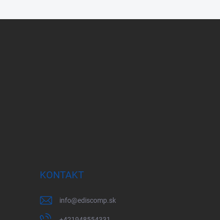
KONTAKT
info
@
ediscomp.sk
+421948554331