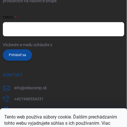
produktoch na našom e-shope.
EMAIL
Vložením e-mailu súhlasíte s
podmienkami ochrany osobných údajov
Prihlásiť sa
KONTAKT
info
@
ediscomp.sk
+421948554331
+421948331554
Tento web používa súbory cookie. Ďalším prechádzaním
tohto webu vyjadrujete súhlas s ich používaním. Viac