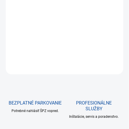
€63,49
€51,62 bez DPH
Jednotková
NA SKLADE DO 24 HODÍN
cena:
−
+
Pridať do košíka
DETAILNÉ INFORMÁCIE
OPÝTAŤ SA
BEZPLATNÉ PARKOVANIE
PROFESIONÁLNE
SLUŽBY
Potrebné nahlásiť ŠPZ vopred.
Inštalácie, servis a poradenstvo.