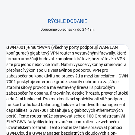
RÝCHLE DODANIE
Doručenie objednávky do 24-48h.
GWN7001 je multi-WAN (všechny porty podporují WAN/LAN
konfiguraci) gigabitový VPN router s vestavěnými firewally, které
firmám umožňují budovat komplexní drátové, bezdrátové a VPN
sítě pro jedno nebo více míst. Nabízí vysoce výkonný směrovací a
přepínací výkon spolu s vestavěnou podporou VPN pro
zabezpečenou konektivitu na pracovišti a mezi kancelářemi. GWN
7001 poskytuje enterprise-grade security ochranu a zajišťuje
stabilní síťový provoz a má vestavěný firewall s pokročilým
zabezpečením obsahu, filtrováním, detekcí hrozeb, prevencí útoků
a dalšími funkcemi. Pro maximalizaci spolehlivosti sítě podporují
funkce traffic load balancing, failover a bandwidth management
capabilities. GWN7001 obsahuje 6 gigabitových ethernetových
portů. Tento router může spravovat sebe a 100 Grandstream Wi-
Fi AP GWN řady díky integrovanému controlleru ve webovém
uživatelském rozhraní. Tento router lze také spravovat pomocí
GWN.Cloud a GWN Manager, bezplatných cloudových a on-