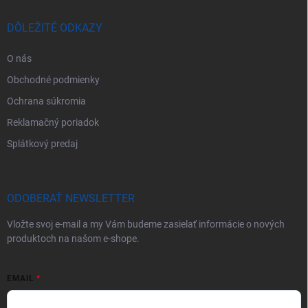
DÔLEŽITÉ ODKAZY
O nás
Obchodné podmienky
Ochrana súkromia
Reklamačný poriadok
Splátkový predaj
ODOBERAŤ NEWSLETTER
Vložte svoj e-mail a my Vám budeme zasielať informácie o nových
produktoch na našom e-shope.
EMAIL