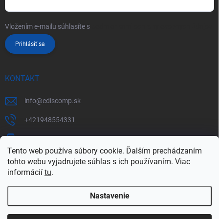
Vložením e-mailu súhlasíte s
podmienkami ochrany osobných údajov
Prihlásiť sa
KONTAKT
info
@
ediscomp.sk
+421948554331
+421948331554
Tento web používa súbory cookie. Ďalším prechádzaním
tohto webu vyjadrujete súhlas s ich používaním. Viac
informácií
tu
.
Nastavenie
Copyright 2026
ediscomp
. Všetky práva vyhradené.
Upraviť nastavenie