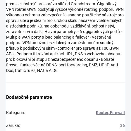
premise nástrojů pro správu sítě od Grandstream. Gigabitový
VPN router GWN poskytují vysoce výkonné routing, podporu VPN,
výkonnou ochranu zabezpečení a snadno použitelné nástroje pro
správu sítě a je ideální pro širokou škálu nasazení, včetně malých
a středních podniků, maloobchodu, vzdělávání, pohostinství,
zdravotnictví a další. Hlavní parametry: - 6 x gigabitových portů -
Multiple WAN porty s load balancing a failover - Vestavěná
podpora VPN umožňuje vzdáleným zaměstnancům snadný
přístup k podnikovým sítím - controller pro správu až 100 GWN
APs - Podpora filtrování aplikací, URL, DNS a webového obsahu
pro blokování přístupu z nezabezpečeného obsahu - Bohaté
firewall funkce včetně DDNS, port forwarding, DMZ, UPnP, Anti-
Dos, traffic rules, NAT a ALG
Dodatočné parametre
Kategória
:
Router, Firewall
Záruka
:
36