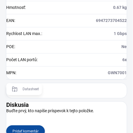
Hmotnosť
:
0.67 kg
EAN
:
6947273704522
Rychlost LAN max.
:
1 Gbps
POE
:
Ne
Počet LAN portů
:
6x
MPN
:
GWN7001
Datasheet
Diskusia
Buďte prvý, kto napíše príspevok k tejto položke.
Pridať komentár