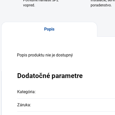
Potrebné nahlásiť ŠPZ
Inštalácie, serv
vopred.
poradenstvo.
Popis
Popis produktu nie je dostupný
Dodatočné parametre
Kategória
:
Záruka
: