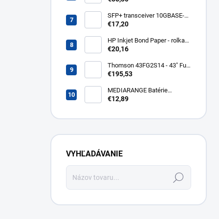
10/100/1000BaseT/SX GT-
805A
SFP+ transceiver 10GBASE-
SR/SW, multirate, MM, OM3-
€17,20
300/OM2-82/OM1-33m,
850nm VCSEL, LC dup., DMI ,
HP Inkjet Bond Paper - rolka
DELL komp.. SFP-PLUS-SR-
24'' Q1396A
€20,16
DELL
Thomson 43FG2S14 - 43" Full
HD, Google TV, LED, čierny
€195,53
43FG2S14
MEDIARANGE Batérie
nabíjateľné AAA, USB-C, 4ks
€12,89
MRBAT160
VYHĽADÁVANIE
Hľadať