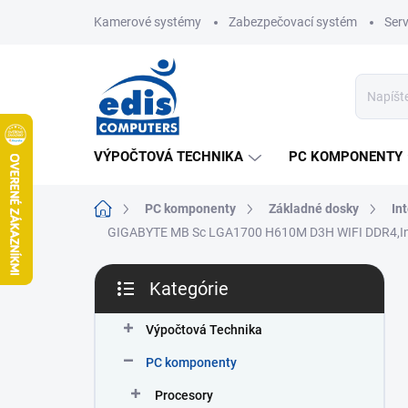
Prejsť
Kamerové systémy
Zabezpečovací systém
Ser
na
obsah
VÝPOČTOVÁ TECHNIKA
PC KOMPONENTY
Domov
PC komponenty
Základné dosky
In
GIGABYTE MB Sc LGA1700 H610M D3H WIFI DDR4,Int
B
Kategórie
o
Preskočiť
č
kategórie
n
Výpočtová Technika
ý
PC komponenty
p
a
Procesory