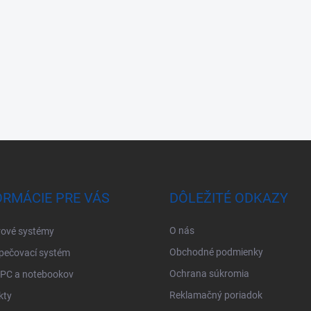
ORMÁCIE PRE VÁS
DÔLEŽITÉ ODKAZY
O nás
ové systémy
Obchodné podmienky
pečovací systém
Ochrana súkromia
 PC a notebookov
Reklamačný poriadok
kty