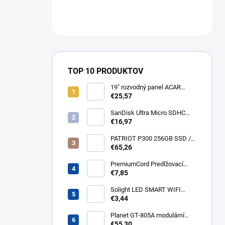
TOP 10 PRODUKTOV
19" rozvodný panel ACAR
8x230V, vypínač, indikátor
€25,57
napětí, přepěťová ochrana,
kabel 3m Acar S8 FA
SanDisk Ultra Micro SDHC
32GB 120MB/s A1+ada
€16,97
SDSQUA4-032G-GN6MA
PATRIOT P300 256GB SSD /
Interní / M.2 PCIe Gen3 x4
€65,26
NVMe 1.3 / 2280
P300P256GM28
PremiumCord Predlžovací
kábel - sieť 230V, IEC 320 C13
€7,85
- C14, 3 m kps3
Solight LED SMART WIFI
žiarovka, GU10, 5W, RGB,
€3,44
400lm WZ326
Planet GT-805A modulární
konvertor Gigabit
€55,30