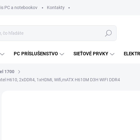
vis PC a notebookov
Kontakty
Hľadať
PC PRÍSLUŠENSTVO
SIEŤOVÉ PRVKY
ELEKT
tel 1700
el H610, 2xDDR4, 1xHDMI, Wifi,mATX H610M D3H WIFI DDR4
ZNAČKA:
GIGABYTE
MÔŽ
DO:
11.
MOŽ
DOR
€8