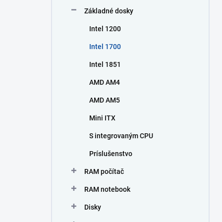
n
Základné dosky
e
l
Intel 1200
Intel 1700
Intel 1851
AMD AM4
AMD AM5
Mini ITX
S integrovaným CPU
Príslušenstvo
RAM počítač
RAM notebook
Disky