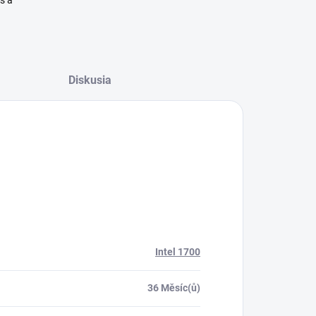
is a
Diskusia
Intel 1700
36 Měsíc(ů)