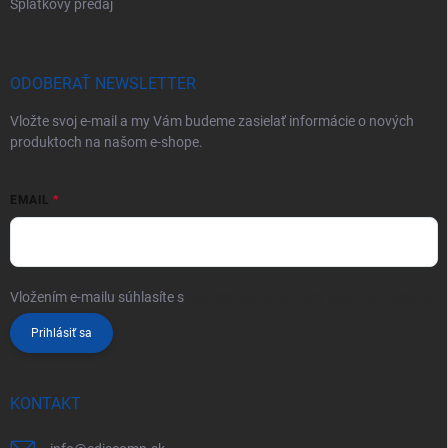
Splátkový predaj
ODOBERAŤ NEWSLETTER
Vložte svoj e-mail a my Vám budeme zasielať informácie o nových
produktoch na našom e-shope.
EMAIL
Vložením e-mailu súhlasíte s
podmienkami ochrany osobných údajov
Prihlásiť sa
KONTAKT