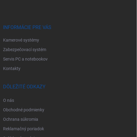
p
ä
t
i
e
INFORMÁCIE PRE VÁS
Kamerové systémy
Zabezpečovací systém
Servis PC a notebookov
Kontakty
DÔLEŽITÉ ODKAZY
O nás
Obchodné podmienky
Ochrana súkromia
Reklamačný poriadok