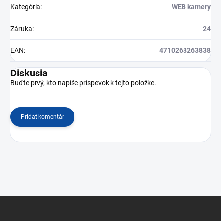
Kategória
:
WEB kamery
Záruka
:
24
EAN
:
4710268263838
Diskusia
Buďte prvý, kto napíše príspevok k tejto položke.
Pridať komentár
Z
á