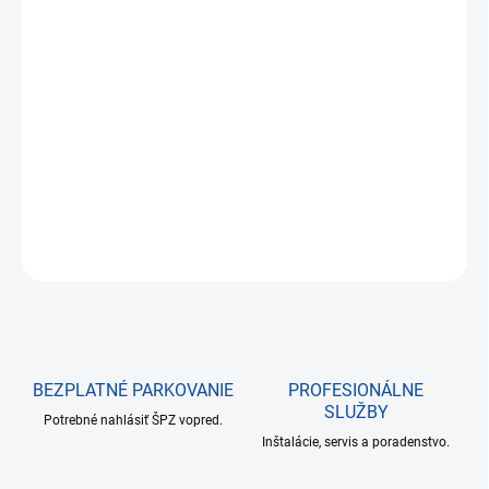
€29,47
€23,96 bez DPH
Jednotková
NA SKLADE DO 24 HODÍN
cena:
−
+
Pridať do košíka
DETAILNÉ INFORMÁCIE
OPÝTAŤ SA
BEZPLATNÉ PARKOVANIE
PROFESIONÁLNE
SLUŽBY
Potrebné nahlásiť ŠPZ vopred.
Inštalácie, servis a poradenstvo.