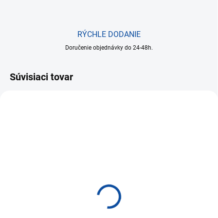
RÝCHLE DODANIE
Doručenie objednávky do 24-48h.
Súvisiaci tovar
NA SKLADE DO 24 HODÍN
50'' LED SHARP
M502,3840x2160,24/7
PNM502