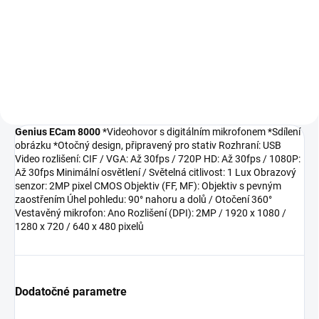
€1 023,47
Do košíka
Genius ECam 8000
*Videohovor s digitálním mikrofonem *Sdílení
obrázku *Otočný design, připravený pro stativ Rozhraní: USB
Video rozlišení: CIF / VGA: Až 30fps / 720P HD: Až 30fps / 1080P:
Až 30fps Minimální osvětlení / Světelná citlivost: 1 Lux Obrazový
senzor: 2MP pixel CMOS Objektiv (FF, MF): Objektiv s pevným
zaostřením Úhel pohledu: 90° nahoru a dolů / Otočení 360°
Vestavěný mikrofon: Ano Rozlišení (DPI): 2MP / 1920 x 1080 /
1280 x 720 / 640 x 480 pixelů
Dodatočné parametre