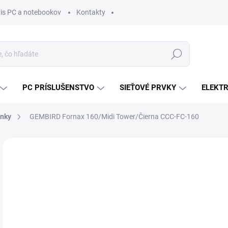
vis PC a notebookov
Kontakty
Hľadať
PC PRÍSLUŠENSTVO
SIEŤOVÉ PRVKY
ELEKT
inky
GEMBIRD Fornax 160/Midi Tower/Čierna CCC-FC-160
ZNAČKA:
GEMBIRD
MÔŽ
DO:
12.
MOŽ
DOR
€2