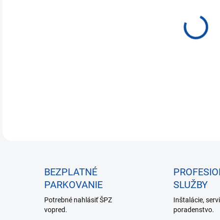
€23
Jedn
NA 
cena
DETA
BEZPLATNÉ
PROFESI
PARKOVANIE
SLUŽBY
Potrebné nahlásiť ŠPZ
Inštalácie, serv
vopred.
poradenstvo.