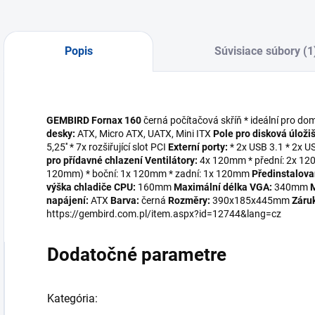
Popis
Súvisiace súbory (1
GEMBIRD Fornax 160
černá počítačová skříň * ideální pro d
desky:
ATX, Micro ATX, UATX, Mini ITX
Pole pro disková úložiš
5,25'' * 7x rozšiřující slot PCI
Externí porty:
* 2x USB 3.1 * 2x U
pro přídavné chlazení
Ventilátory:
4x 120mm * přední: 2x 12
120mm) * boční: 1x 120mm * zadní: 1x 120mm
Předinstalova
výška chladiče CPU:
160mm
Maximální délka VGA:
340mm
M
napájení:
ATX
Barva:
černá
Rozměry:
390x185x445mm
Záru
https://gembird.com.pl/item.aspx?id=12744&lang=cz
Dodatočné parametre
Kategória
: