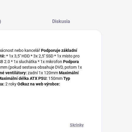
)
Diskusia
omácnost nebo kancelář
Podporuje základní
tě:
* 1x 3,5'' HDD * 3x 2,5'' SSD * 1x místo pro
SB 2.0 * 1x sluchátka * 1x mikrofon
Podpora
0mm (pokud sestava obsahuje DVD, potom 1x
né ventilátory:
zadní 1x 120mm
Maximální
aximální délka ATX PSU:
150mm
Typ
ka:
2 roky
Odkaz na web výrobce:
Skrinky