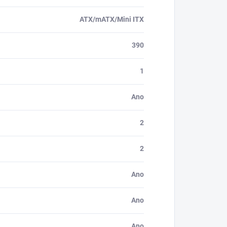
ATX/mATX/Mini ITX
390
1
Ano
2
2
Ano
Ano
Ano