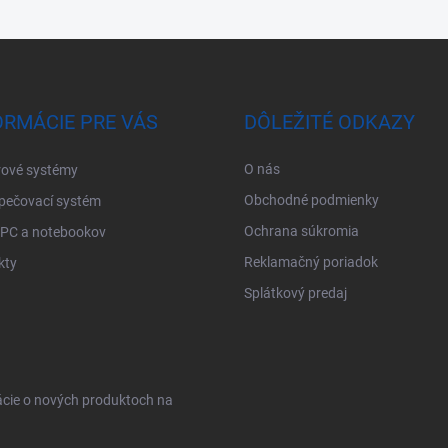
ORMÁCIE PRE VÁS
DÔLEŽITÉ ODKAZY
O nás
ové systémy
Obchodné podmienky
pečovací systém
Ochrana súkromia
 PC a notebookov
Reklamačný poriadok
kty
Splátkový predaj
ácie o nových produktoch na