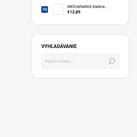
43FG2S14
MEDIARANGE Batérie
nabíjateľné AAA, USB-C, 4ks
€12,89
MRBAT160
VYHĽADÁVANIE
Hľadať