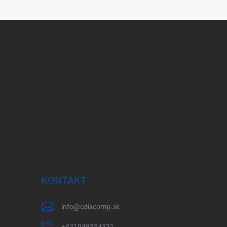
KONTAKT
info
@
ediscomp.sk
+421948554331