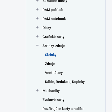
Základné dosky
e
l
RAM počítač
RAM notebook
Disky
Grafické karty
Skrinky, zdroje
Skrinky
Zdroje
Ventilátory
Káble, Redukcie, Doplnky
Mechaniky
Zvukové karty
Rozširujúce karty a radiče