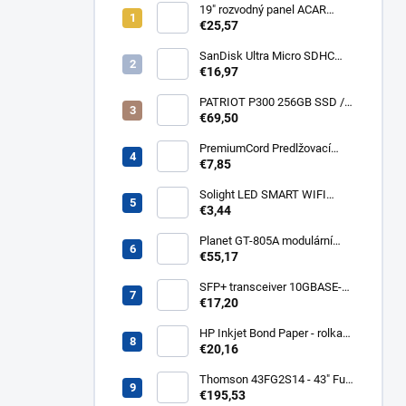
19" rozvodný panel ACAR
8x230V, vypínač, indikátor
€25,57
napětí, přepěťová ochrana,
kabel 3m Acar S8 FA
SanDisk Ultra Micro SDHC
32GB 120MB/s A1+ada
€16,97
SDSQUA4-032G-GN6MA
PATRIOT P300 256GB SSD /
Interní / M.2 PCIe Gen3 x4
€69,50
NVMe 1.3 / 2280
P300P256GM28
PremiumCord Predlžovací
kábel - sieť 230V, IEC 320 C13
€7,85
- C14, 3 m kps3
Solight LED SMART WIFI
žiarovka, GU10, 5W, RGB,
€3,44
400lm WZ326
Planet GT-805A modulární
konvertor Gigabit
€55,17
10/100/1000BaseT/SX GT-
805A
SFP+ transceiver 10GBASE-
SR/SW, multirate, MM, OM3-
€17,20
300/OM2-82/OM1-33m,
850nm VCSEL, LC dup., DMI ,
HP Inkjet Bond Paper - rolka
DELL komp.. SFP-PLUS-SR-
24'' Q1396A
€20,16
DELL
Thomson 43FG2S14 - 43" Full
HD, Google TV, LED, čierny
€195,53