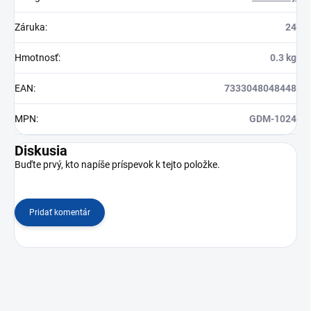
Záruka
:
24
Hmotnosť
:
0.3 kg
EAN
:
7333048048448
MPN
:
GDM-1024
Diskusia
Buďte prvý, kto napíše príspevok k tejto položke.
Pridať komentár