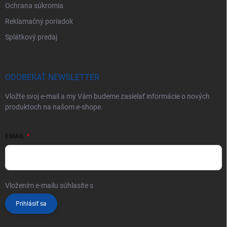
Ochrana súkromia
Reklamačný poriadok
Splátkový predaj
ODOBERAŤ NEWSLETTER
Vložte svoj e-mail a my Vám budeme zasielať informácie o nových
produktoch na našom e-shope.
EMAIL
Vložením e-mailu súhlasíte s
podmienkami ochrany osobných údajov
Prihlásiť sa