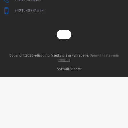
+421948331554
Copyright 2026
ediscomp
. Všetky práva vyhradené.
Upraviť nastavenie
cookies
Vytvoril Shoptet