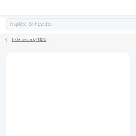
Prejsť
na
obsah
Externé disky HDD
ZNAČKA:
A-DATA