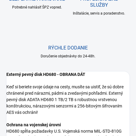
SLUŽBY
Potrebné nahlásiť ŠPZ vopred.
Inštalácie, servis a poradenstvo.
RÝCHLE DODANIE
Doručenie objednávky do 24-48h.
Externý pevný disk HD680 - OBRANA DÁT
Keď si beriete svoje údaje na cesty, musíte sa uistiť, že sú dobre
chránené pred nárazmi, pádmi a zvedavými pohľadmi. Externý
pevný disk ADATA HD680 1 TB/2 TB s robustnou vrstvenou
konštrukciou, nárazovými senzormi a 256-bitovým šifrovaním
AES vás ochráni!
Ochrana na vojenskej úrovni
HD680 spĺňa požiadavky U.S. Vojenská norma MIL-STD-810G