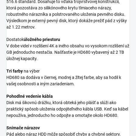
516.6 štandard. Dosahuje to vďaka trojvrstvovej konštrukcii,
ktorá pozostáva zo silikónového krytu tlmiaceho nárazy,
robustného nárazníka a polstrovaného uloženia pevného disku.
Výsledkom je externý pevný disk, ktorý dokáže prežiť pád z výšky
až 1.22 metrov.
Dostatok
úložného priestoru
V dobe videí v rozlíšení 4K a iného obsahu vo vysokom rozlíšení už
GB jednoducho nestačia. Našťastie je HD680 vybavený až 2 TB
úložnej kapacity.
Tri farby
na výber
HD680 sa dodáva v čiernej, modrej a žltej farbe, aby sa hodil k
vašej osobnosti a iným zariadeniam.
Pohodlné vedenie kábla
Disk má šikovnú drážku, ktorá obteká jeho plášť a slúži ako
praktický spôsob uloženia odpojiteľného kábla USB. Keď sa kábel
nepoužíva, jednoducho ho odpojte a omotajte okolo HD680.
Snímače nárazov
Pád alebo náraz HDD môže spôsobiť chyby a chybné sektory.