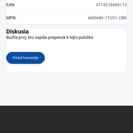
EAN
:
4713218469113
MPN
:
AHD680-1TU31-CBK
Diskusia
Buďte prvý, kto napíše príspevok k tejto položke.
Pridať komentár
Z
á
p
ä