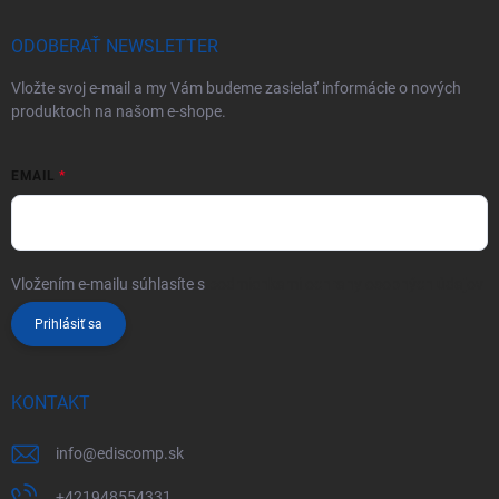
ODOBERAŤ NEWSLETTER
Vložte svoj e-mail a my Vám budeme zasielať informácie o nových
produktoch na našom e-shope.
EMAIL
Vložením e-mailu súhlasíte s
podmienkami ochrany osobných údajov
Prihlásiť sa
KONTAKT
info
@
ediscomp.sk
+421948554331