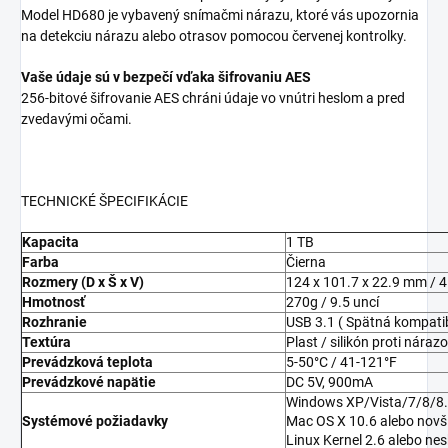
Model HD680 je vybavený snímačmi nárazu, ktoré vás upozornia
na detekciu nárazu alebo otrasov pomocou červenej kontrolky.
Vaše údaje sú v bezpečí vďaka šifrovaniu AES
256-bitové šifrovanie AES chráni údaje vo vnútri heslom a pred
zvedavými očami.
TECHNICKÉ ŠPECIFIKÁCIE
Kapacita
1 TB
Farba
Čierna
Rozmery (D x Š x V)
124 x 101.7 x 22.9 mm / 4.
Hmotnosť
270g / 9.5 uncí
Rozhranie
USB 3.1 ( Spätná kompatibi
Textúra
Plast / silikón proti náraz
Prevádzková teplota
5-50°C / 41-121°F
Prevádzkové napätie
DC 5V, 900mA
Windows XP/Vista/7/8/8.
Systémové požiadavky
Mac OS X 10.6 alebo novš
Linux Kernel 2.6 alebo ne