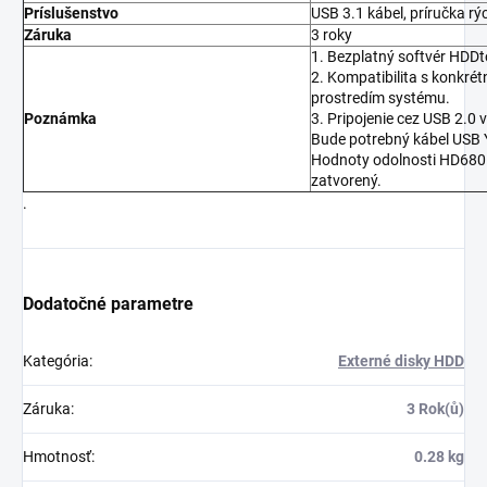
Príslušenstvo
USB 3.1 kábel, príručka r
Záruka
3 roky
1. Bezplatný softvér HDD
2. Kompatibilita s konkré
prostredím systému.
Poznámka
3. Pripojenie cez USB 2.0
Bude potrebný kábel USB 
Hodnoty odolnosti HD680 v
zatvorený.
.
Dodatočné parametre
Kategória
:
Externé disky HDD
Záruka
:
3 Rok(ů)
Hmotnosť
:
0.28 kg