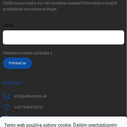
Vložte svoj e-mail a my Vám budeme zasielať informácie o nových
produktoch na našom e-shope.
EMAIL
Vložením e-mailu súhlasíte s
podmienkami ochrany osobných údajov
Prihlásiť sa
KONTAKT
info
@
ediscomp.sk
+421948554331
+421948331554
Tento web používa súbory cookie. Ďalším prechádzaním