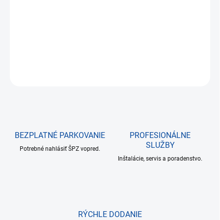
cena:
−
+
Pridať do košíka
DETAILNÉ INFORMÁCIE
OPÝTAŤ SA
BEZPLATNÉ PARKOVANIE
PROFESIONÁLNE
SLUŽBY
Potrebné nahlásiť ŠPZ vopred.
Inštalácie, servis a poradenstvo.
RÝCHLE DODANIE