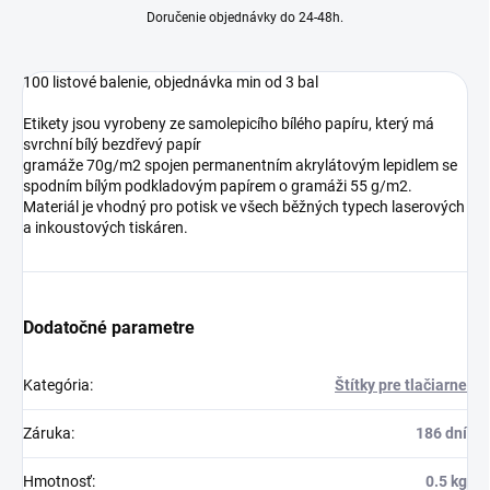
Doručenie objednávky do 24-48h.
100 listové balenie, objednávka min od 3 bal
Etikety jsou vyrobeny ze samolepicího bílého papíru, který má
svrchní bílý bezdřevý papír
gramáže 70g/m2 spojen permanentním akrylátovým lepidlem se
spodním bílým podkladovým papírem o gramáži 55 g/m2.
Materiál je vhodný pro potisk ve všech běžných typech laserových
a inkoustových tiskáren.
Dodatočné parametre
Kategória
:
Štítky pre tlačiarne
Záruka
:
186 dní
Hmotnosť
:
0.5 kg