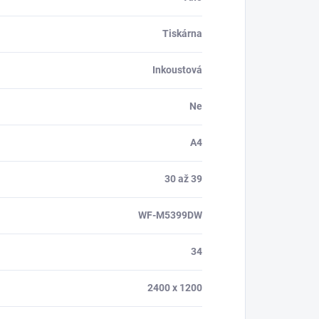
Tiskárna
Inkoustová
Ne
A4
30 až 39
WF-M5399DW
34
2400 x 1200