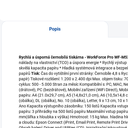
Popis
Rychlá a úsporná černobílá tiskárna - WorkForce Pro WF-
náklady na vlastnictví (TCO) a úspora energie * Rychlý výstup
skvělá kapacita papíru * Hladká systémová integrace a bezpe
papírů
Tisk:
Čas do vytištění první stránky: Černobíle 4,8 s Ryc
papír) Tiskové rozlišení: 1.200 x 2.400 dpi Max. objem tisku:
cyklus: 500 - 5.000 Stran za měsíc Kompatibilní s: PC, MAC, N
(drátové), PC (bezdrátové), Mobilní zařízení (WiFi Direct), Mob
papíru: A4 (21.0x29,7 cm), A5 (14,8x21,0 cm), A6 (10,5x14,8 c
(obálka), DL (obálka), No. 10 (obálka), Letter, 9 x 13 cm, 10 x 1
Ano Kapacita výstupního zásobníku: 150 listů Kapacita vstupn
papíru: 3 přihrádky na 500 listů papíru Maximální vstup papír
mm(šířka x hloubka x výška) Hmotnost: 15 kg Max. hladina hluk
a cloudu: Epson Connect (iPrint, Email Print, Remote Print Driv
Obsah balení: Driver and Utilities (CD), Inicializační inkoustov