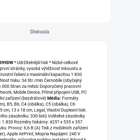
Diskusia
M5399DW
* Udržitelnější tisk * Nízké celkové
 první stránky, vysoká výtěžnost inkoustu a
čnostní řešení s maximální kapacitou 1 830
hlost tisku: 34 Str./min Černobíle (obyčejný
 70.000 Stran za měsíc Doporučený pracovní
etwork, Mobile Device, Přímé připojení USB, PC
ilní zařízení (bezdrátové)
Média:
Formáty
m), B5, B6, C4 (obálka), C5 (obálka), C6
5 cm, 13 x 18 cm, Legal, Vlastní Duplexní tisk:
ího zásobníku: 330 listů Volitelné zásobníky
u: 1.830 Rozměry tiskárny: 425? x 535 x 357
u: Provoz: 6,6 B (A) Tisk z mobilních zařízení
er), Apple AirPrint, Mopria Napájení: 240 V
é jednotky, průvodce rychlou instalací, Návod k