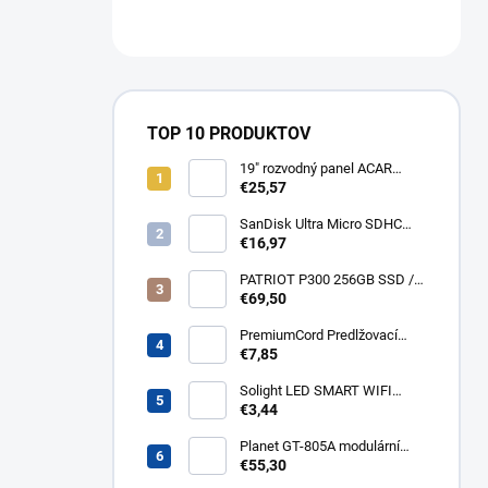
TOP 10 PRODUKTOV
19" rozvodný panel ACAR
8x230V, vypínač, indikátor
€25,57
napětí, přepěťová ochrana,
kabel 3m Acar S8 FA
SanDisk Ultra Micro SDHC
32GB 120MB/s A1+ada
€16,97
SDSQUA4-032G-GN6MA
PATRIOT P300 256GB SSD /
Interní / M.2 PCIe Gen3 x4
€69,50
NVMe 1.3 / 2280
P300P256GM28
PremiumCord Predlžovací
kábel - sieť 230V, IEC 320 C13
€7,85
- C14, 3 m kps3
Solight LED SMART WIFI
žiarovka, GU10, 5W, RGB,
€3,44
400lm WZ326
Planet GT-805A modulární
konvertor Gigabit
€55,30
10/100/1000BaseT/SX GT-