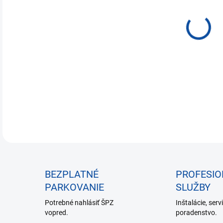
€25
Jedn
NA 
cena
DETA
BEZPLATNÉ
PROFESI
PARKOVANIE
SLUŽBY
Potrebné nahlásiť ŠPZ
Inštalácie, serv
vopred.
poradenstvo.