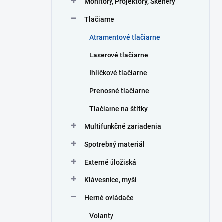
Monitory, Projektory, Skenery
e
l
Tlačiarne
Atramentové tlačiarne
Laserové tlačiarne
Ihličkové tlačiarne
Prenosné tlačiarne
Tlačiarne na štítky
Multifunkčné zariadenia
Spotrebný materiál
Externé úložiská
Klávesnice, myši
Herné ovládače
Volanty