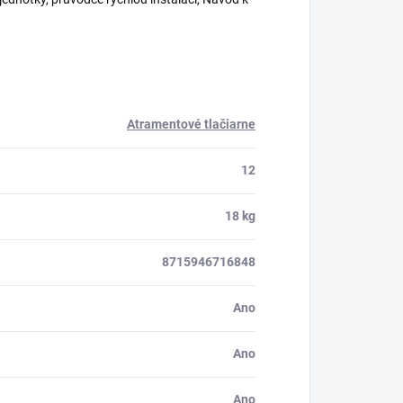
Atramentové tlačiarne
12
18 kg
8715946716848
Ano
Ano
Ano