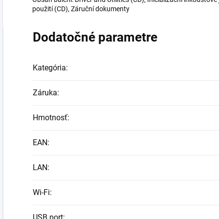
použití (CD), Záruční dokumenty
Dodatočné parametre
Kategória
:
Záruka
:
Hmotnosť
:
EAN
:
LAN
:
Wi-Fi
:
USB port
: