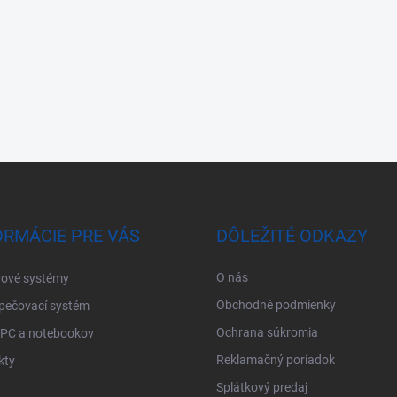
ORMÁCIE PRE VÁS
DÔLEŽITÉ ODKAZY
O nás
ové systémy
Obchodné podmienky
pečovací systém
Ochrana súkromia
 PC a notebookov
Reklamačný poriadok
kty
Splátkový predaj