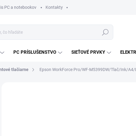
vis PC a notebookov
Kontakty
Hľadať
PC PRÍSLUŠENSTVO
SIEŤOVÉ PRVKY
ELEKT
tové tlačiarne
Epson WorkForce Pro/WF-M5399DW/Tlač/Ink/A4
ZNAČKA:
EPSON
MÔŽ
DO:
11.
MOŽ
DOR
€