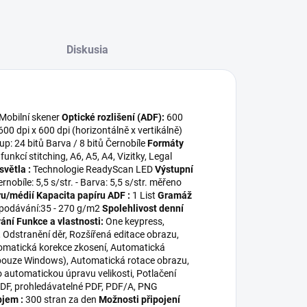
Diskusia
Mobilní skener
Optické rozlišení (ADF):
600
600 dpi x 600 dpi (horizontálně x vertikálně)
tup: 24 bitů Barva / 8 bitů Černobíle
Formáty
funkcí stitching, A6, A5, A4, Vizitky, Legal
světla :
Technologie ReadyScan LED
Výstupní
rnobíle: 5,5 s/str. - Barva: 5,5 s/str. měřeno
ru/médií
Kapacita papíru ADF :
1 List
Gramáž
 podávání:35 - 270 g/m2
Spolehlivost denní
vání
Funkce a vlastnosti:
One keypress,
Odstranění děr, Rozšířená editace obrazu,
tomatická korekce zkosení, Automatická
(pouze Windows), Automatická rotace obrazu,
o automatickou úpravu velikosti, Potlačení
 PDF, prohledávatelné PDF, PDF/A, PNG
bjem :
300 stran za den
Možnosti připojení