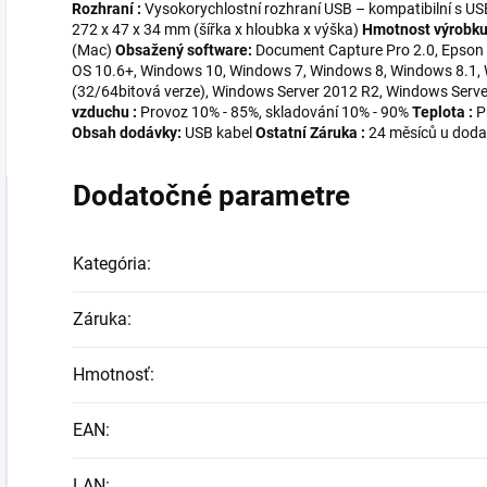
Rozhraní :
Vysokorychlostní rozhraní USB – kompatibilní s US
272 x 47 x 34 mm (šířka x hloubka x výška)
Hmotnost výrobku
(Mac)
Obsažený software:
Document Capture Pro 2.0, Epson
OS 10.6+, Windows 10, Windows 7, Windows 8, Windows 8.1,
(32/64bitová verze), Windows Server 2012 R2, Windows Serv
vzduchu :
Provoz 10% - 85%, skladování 10% - 90%
Teplota :
P
Obsah dodávky:
USB kabel
Ostatní
Záruka :
24 měsíců u doda
Dodatočné parametre
Kategória
:
Záruka
:
Hmotnosť
:
EAN
:
LAN
: