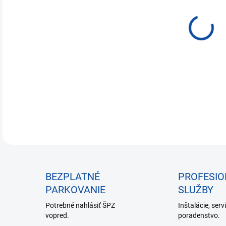
€10
Jedn
NA 
cena
DETA
BEZPLATNÉ
PROFESI
PARKOVANIE
SLUŽBY
Potrebné nahlásiť ŠPZ
Inštalácie, serv
vopred.
poradenstvo.