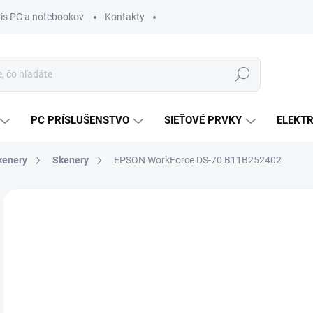
vis PC a notebookov
Kontakty
Hľadať
PC PRÍSLUŠENSTVO
SIEŤOVÉ PRVKY
ELEKT
Skenery
Skenery
EPSON WorkForce DS-70 B11B252402
ZNAČKA:
EPSON
MÔŽ
DO:
10.
MOŽ
DOR
€