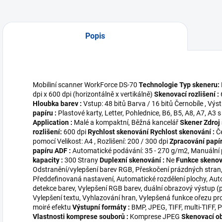
Popis
Mobiliní scanner WorkForce DS-70
Technologie
Typ skeneru:
dpi x 600 dpi (horizontálně x vertikálně)
Skenovací rozlišení :
Hloubka barev :
Vstup: 48 bitů Barva / 16 bitů Černobíle , Výs
papíru :
Plastové karty, Letter, Pohlednice, B6, B5, A8, A7, A3 s 
Application :
Malé a kompaktní, Běžná kancelář
Skener
Zdroj 
rozlišení:
600 dpi
Rychlost skenování
Rychlost skenování :
Če
pomocí Velikost: A4 , Rozlišení: 200 / 300 dpi
Zpracování papí
papíru ADF :
Automatické podávání: 35 - 270 g/m2, Manuální
kapacity :
300 Strany
Duplexní skenování :
Ne
Funkce skeno
Odstranění/vylepšení barev RGB, Přeskočení prázdných stran, 
Předdefinovaná nastavení, Automatické rozdělení plochy, Au
detekce barev, Vylepšení RGB barev, duální obrazový výstup 
Vylepšení textu, Vyhlazování hran, Vylepšená funkce ořezu pr
moiré efektu
Výstupní formáty :
BMP, JPEG, TIFF, multi-TIFF,
Vlastnosti komprese souborů :
Komprese JPEG
Skenovací o