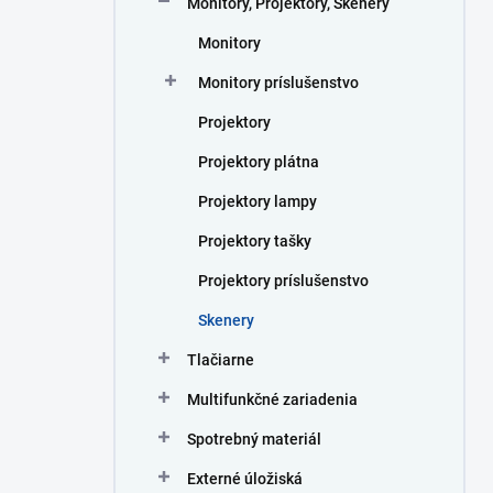
Monitory, Projektory, Skenery
e
l
Monitory
Monitory príslušenstvo
Projektory
Projektory plátna
Projektory lampy
Projektory tašky
Projektory príslušenstvo
Skenery
Tlačiarne
Multifunkčné zariadenia
Spotrebný materiál
Externé úložiská