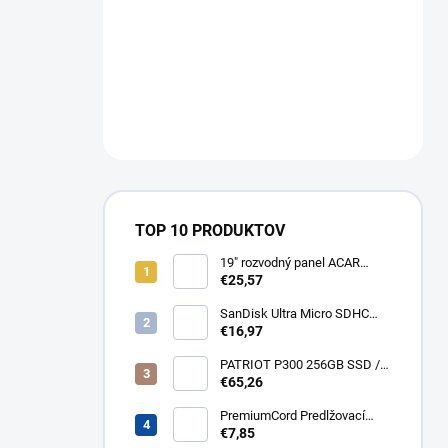
TOP 10 PRODUKTOV
19" rozvodný panel ACAR
8x230V, vypínač, indikátor
€25,57
napětí, přepěťová ochrana,
kabel 3m Acar S8 FA
SanDisk Ultra Micro SDHC
32GB 120MB/s A1+ada
€16,97
SDSQUA4-032G-GN6MA
PATRIOT P300 256GB SSD /
Interní / M.2 PCIe Gen3 x4
€65,26
NVMe 1.3 / 2280
P300P256GM28
PremiumCord Predlžovací
kábel - sieť 230V, IEC 320 C13
€7,85