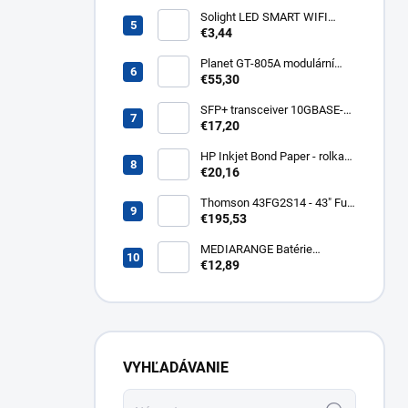
- C14, 3 m kps3
Solight LED SMART WIFI
žiarovka, GU10, 5W, RGB,
€3,44
400lm WZ326
Planet GT-805A modulární
konvertor Gigabit
€55,30
10/100/1000BaseT/SX GT-
805A
SFP+ transceiver 10GBASE-
SR/SW, multirate, MM, OM3-
€17,20
300/OM2-82/OM1-33m,
850nm VCSEL, LC dup., DMI ,
HP Inkjet Bond Paper - rolka
DELL komp.. SFP-PLUS-SR-
24'' Q1396A
€20,16
DELL
Thomson 43FG2S14 - 43" Full
HD, Google TV, LED, čierny
€195,53
43FG2S14
MEDIARANGE Batérie
nabíjateľné AAA, USB-C, 4ks
€12,89
MRBAT160
VYHĽADÁVANIE