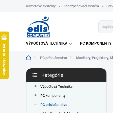
Prejsť
Kamerové systémy
Zabezpečovací systém
Ser
na
obsah
VÝPOČTOVÁ TECHNIKA
PC KOMPONENTY
Domov
PC príslušenstvo
Monitory, Projektory, 
B
Kategórie
o
Preskočiť
č
kategórie
n
Výpočtová Technika
ý
PC komponenty
p
a
PC príslušenstvo
n