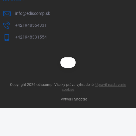
info
@
ediscomp.sk
+421948554331
+421948331554
Copyright 2026
ediscomp
. Všetky práva vyhradené.
Upraviť nastavenie
cookies
Vytvoril Shoptet