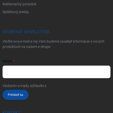
Reklamačný poriadok
Splátkový predaj
ODOBERAŤ NEWSLETTER
Vložte svoj e-mail a my Vám budeme zasielať informácie o nových
produktoch na našom e-shope.
EMAIL
Vložením e-mailu súhlasíte s
podmienkami ochrany osobných údajov
Prihlásiť sa
KONTAKT