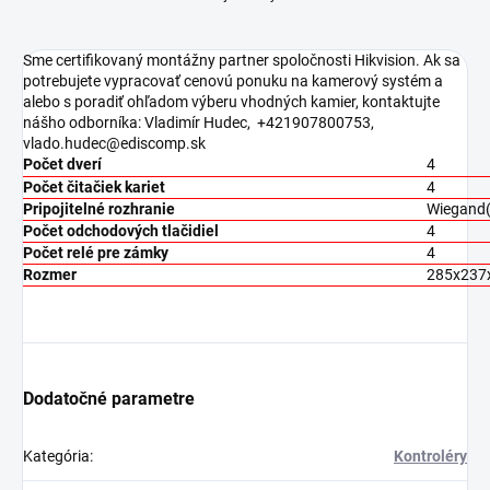
Sme certifikovaný montážny partner spoločnosti Hikvision. Ak sa
potrebujete vypracovať cenovú ponuku na kamerový systém a
alebo s poradiť ohľadom výberu vhodných kamier, kontaktujte
nášho odborníka: Vladimír Hudec, +421907800753,
vlado.hudec@ediscomp.sk
Počet dverí
4
Počet čitačiek kariet
4
Pripojitelné rozhranie
Wiegand
Počet odchodových tlačidiel
4
Počet relé pre zámky
4
Rozmer
285x237
Dodatočné parametre
Kategória
:
Kontroléry