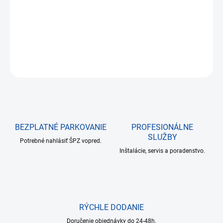
Kontrolér prístupového systému na ovládanie 4 dverí
DETAILNÉ INFORMÁCIE
OPÝTAŤ SA
BEZPLATNÉ PARKOVANIE
PROFESIONÁLNE
SLUŽBY
Potrebné nahlásiť ŠPZ vopred.
Inštalácie, servis a poradenstvo.
RÝCHLE DODANIE
Doručenie objednávky do 24-48h.