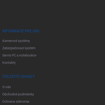
Z
á
p
ä
t
i
e
INFORMÁCIE PRE VÁS
Kamerové systémy
Zabezpečovací systém
Servis PC a notebookov
Kontakty
DÔLEŽITÉ ODKAZY
O nás
Obchodné podmienky
Ochrana súkromia